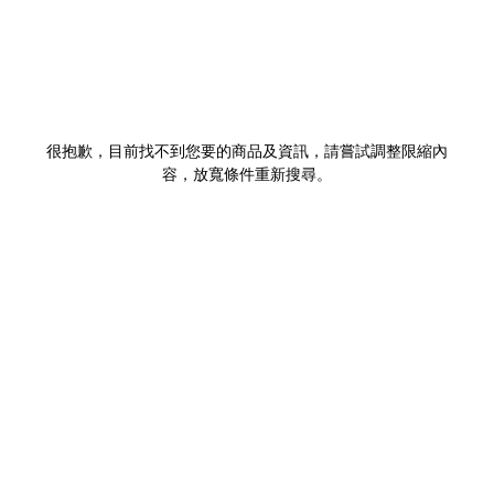
很抱歉，目前找不到您要的商品及資訊，請嘗試調整限縮內
容，放寬條件重新搜尋。