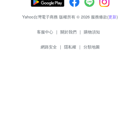
Yahoo台灣電子商務 版權所有 © 2026 服務條款(
更新
)
客服中心
|
關於我們
|
購物須知
網路安全
|
隱私權
|
分類地圖