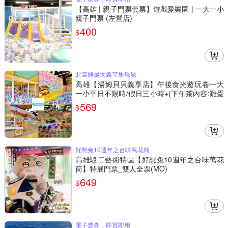
【高雄 | 親子門票套票】遊戲愛樂園 | 一大一小
親子門票 (左營店)
400
$
北高雄最大義享旗艦館
高雄【湯姆貝貝義享店】午後食光遊玩卷一大
一小平日不限時/假日三小時+(下午茶內容:雞蛋
糕+紅茶一杯)
569
$
好想兔10週年之台味萬花筒
高雄駁二藝術特區【好想兔10週年之台味萬花
筒】特展門票_雙人全票(MO)
649
$
電子票券，即買即用