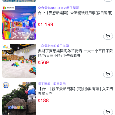
全台最大3000坪室內親子樂園
台中【異想新樂園】全區暢玩通用票(假日適用)
1,199
$
一座最期待的親子樂園
奧斯丁夢想樂園高雄草衙店-一大一小平日不限
時/假日三小時+下午茶套餐
569
$
電子票券，即買即用
【台中 | 親子景點門票】寶熊漁樂碼頭 | 入園門
票單人券
188
$