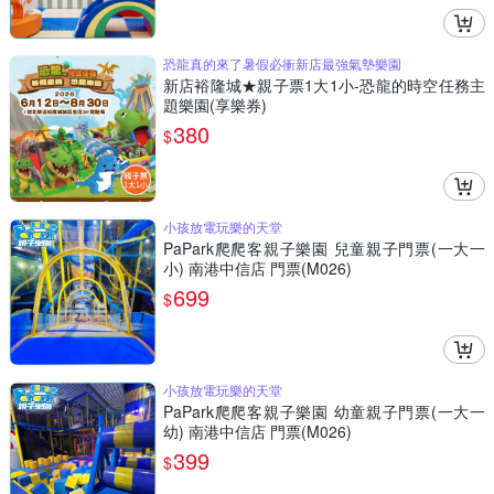
恐龍真的來了暑假必衝新店最強氣墊樂園
新店裕隆城★親子票1大1小-恐龍的時空任務主
題樂園(享樂券)
380
$
小孩放電玩樂的天堂
PaPark爬爬客親子樂園 兒童親子門票(一大一
小) 南港中信店 門票(M026)
699
$
小孩放電玩樂的天堂
PaPark爬爬客親子樂園 幼童親子門票(一大一
幼) 南港中信店 門票(M026)
399
$