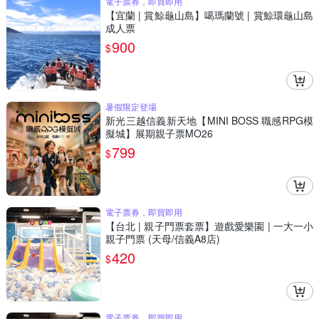
電子票券，即買即用
【宜蘭 | 賞鯨龜山島】噶瑪蘭號 | 賞鯨環龜山島
成人票
900
$
暑假限定登場
新光三越信義新天地【MINI BOSS 職感RPG模
擬城】展期親子票MO26
799
$
電子票券，即買即用
【台北 | 親子門票套票】遊戲愛樂園 | 一大一小
親子門票 (天母/信義A8店)
420
$
電子票券，即買即用