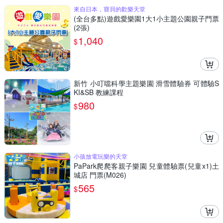
來自日本，寶貝的歡樂天堂
(全台多點)遊戲愛樂園1大1小主題公園親子門票
(2張)
1,040
$
新竹 小叮噹科學主題樂園 滑雪體驗券 可體驗S
KI&SB 教練課程
980
$
小孩放電玩樂的天堂
PaPark爬爬客親子樂園 兒童體驗票(兒童x1)土
城店 門票(M026)
565
$