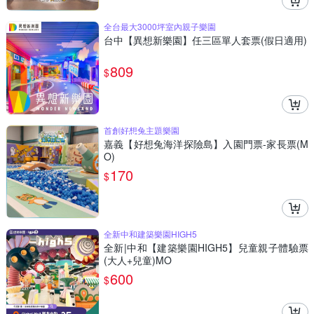
全台最大3000坪室內親子樂園
台中【異想新樂園】任三區單人套票(假日適用)
809
$
首創好想兔主題樂園
嘉義【好想兔海洋探險島】入園門票-家長票(M
O)
170
$
全新中和建築樂園HIGH5
全新|中和【建築樂園HIGH5】兒童親子體驗票
(大人+兒童)MO
600
$