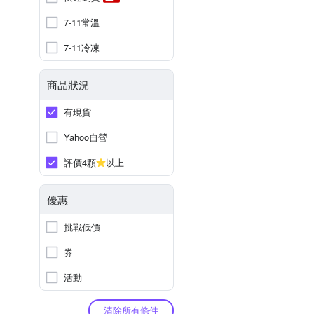
7-11常溫
7-11冷凍
商品狀況
有現貨
Yahoo自營
評價4顆
以上
優惠
挑戰低價
券
活動
清除所有條件