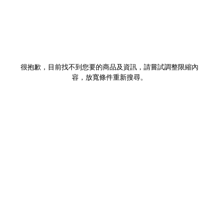
很抱歉，目前找不到您要的商品及資訊，請嘗試調整限縮內
容，放寬條件重新搜尋。