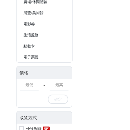
農場/休閒體驗
展覽/美術館
電影券
生活服務
點數卡
電子票證
價格
-
確定
取貨方式
快速到貨