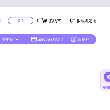
購物車
帳號綁定送
登入
看更多
uniopen 聯名卡
超贈點