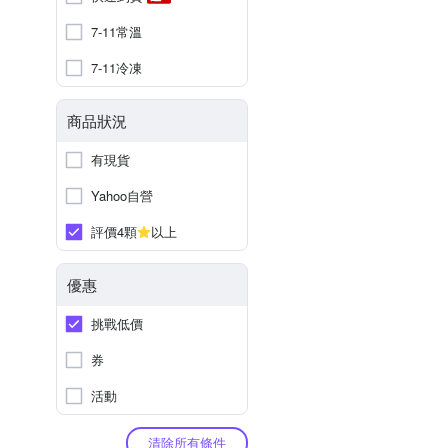
7-11常溫
7-11冷凍
商品狀況
有現貨
Yahoo自營
評價4顆
以上
優惠
挑戰低價
券
活動
清除所有條件