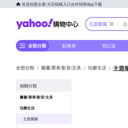
首頁
拍賣
企業/大宗採購入口
合作招商
App下載
Yahoo購物中心
主題樂園
全部分類
點換券
登記送
主題
圖書/票券/影音/文具
玩樂生活
相關分類
圖書/票券/影音/文具
玩樂生活
主題樂園