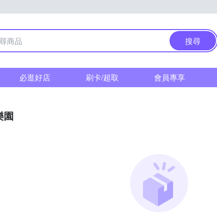
搜尋
必逛好店
刷卡/超取
會員專享
樂園