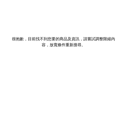
很抱歉，目前找不到您要的商品及資訊，請嘗試調整限縮內
容，放寬條件重新搜尋。