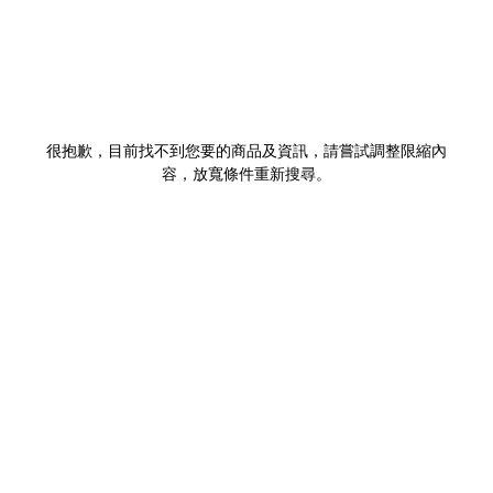
很抱歉，目前找不到您要的商品及資訊，請嘗試調整限縮內
容，放寬條件重新搜尋。