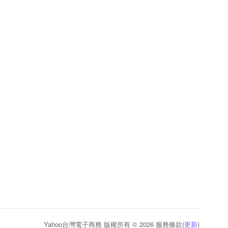
Yahoo台灣電子商務 版權所有 © 2026 服務條款(
更新
)