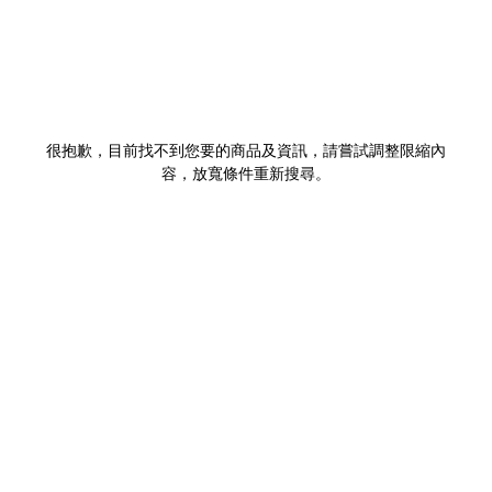
很抱歉，目前找不到您要的商品及資訊，請嘗試調整限縮內
容，放寬條件重新搜尋。