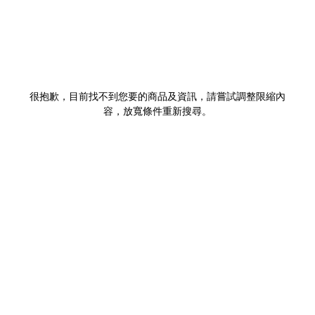
很抱歉，目前找不到您要的商品及資訊，請嘗試調整限縮內
容，放寬條件重新搜尋。