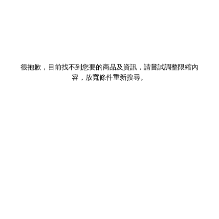
很抱歉，目前找不到您要的商品及資訊，請嘗試調整限縮內
容，放寬條件重新搜尋。