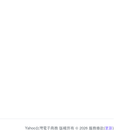
Yahoo台灣電子商務 版權所有 © 2026 服務條款(
更新
)