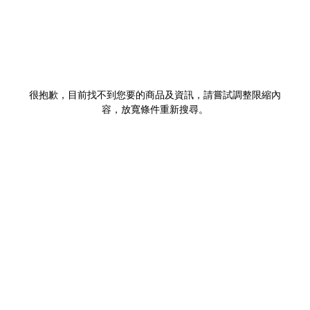
很抱歉，目前找不到您要的商品及資訊，請嘗試調整限縮內
容，放寬條件重新搜尋。