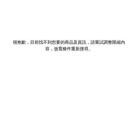
很抱歉，目前找不到您要的商品及資訊，請嘗試調整限縮內
容，放寬條件重新搜尋。