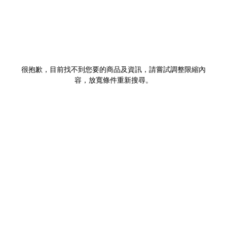
很抱歉，目前找不到您要的商品及資訊，請嘗試調整限縮內
容，放寬條件重新搜尋。