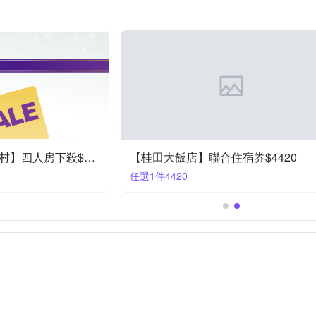
【白宮行館沙灘渡假村】四人房下殺$4488
【桂田大飯店】聯合住宿券$4420
任選1件4420