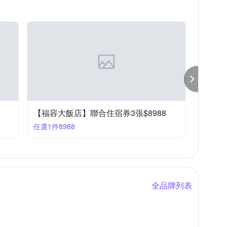
【福容大飯店】聯合住宿券3張$8988
任選1件8988
全品牌列表