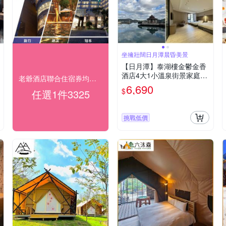
坐擁壯闊日月潭晨昏美景
【日月潭】泰湖樓金鬱金香
酒店4大1小溫泉街景家庭房
老爺酒店聯合住宿券均價$3325
一泊一食
6,690
$
任選1件3325
挑戰低價