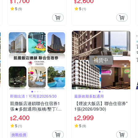
1,700
2,600
$
$
5
5
(
5
)
(
1
)
補貨中
即期出清！可用至2026/9/30
最新效期多點通用
凱撒飯店連鎖聯合住宿券1
【煙波大飯店】聯合住宿券*
張★多館通用(板橋/墾丁/台
1張(2026/09/30)
北/台南/阿樹/內湖/台東)
2,400
2,999
$
$
5
5
(
1
)
(
9
)
挑戰低價