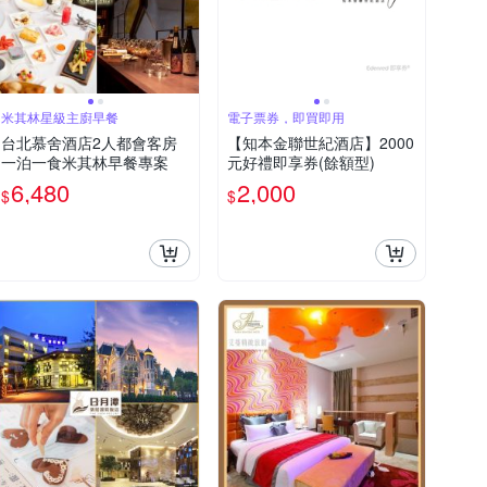
米其林星級主廚早餐
電子票券，即買即用
台北慕舍酒店2人都會客房
【知本金聯世紀酒店】2000
一泊一食米其林早餐專案
元好禮即享券(餘額型)
6,480
2,000
$
$