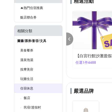
精選活動
🔥熱門住宿推薦
飯店聯合券
相關分類
圖書/票券/影音/文具
美食餐券
酒店聯合住宿券均價$3288
溫泉泡湯
1件3288
任選1件4488
按摩美容
玩樂生活
住宿休息
嚴選品牌
飯店
民宿/渡假村