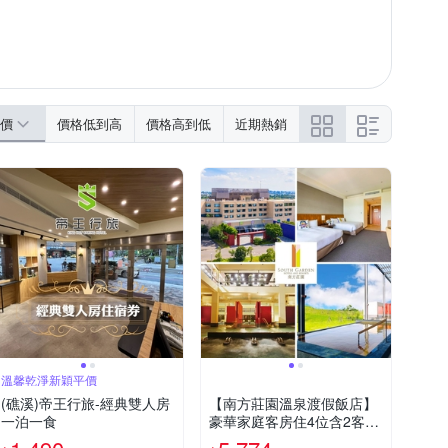
價
價格低到高
價格高到低
近期熱銷
溫馨乾淨新穎平價
(礁溪)帝王行旅-經典雙人房
【南方莊園溫泉渡假飯店】
一泊一食
豪華家庭客房住4位含2客早
餐