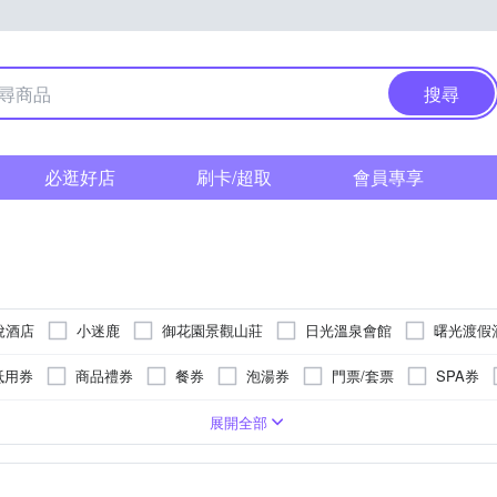
搜尋
必逛好店
刷卡/超取
會員專享
悅酒店
小迷鹿
御花園景觀山莊
日光溫泉會館
曙光渡假
大飯店
空中花園
老爺酒店集團
麗軒國際飯店
抵用券
商品禮券
餐券
泡湯券
門票/套票
SPA券
假村
紙本
露天風呂SPA
東部
文旅/商務旅館
南部
其他
展開全部