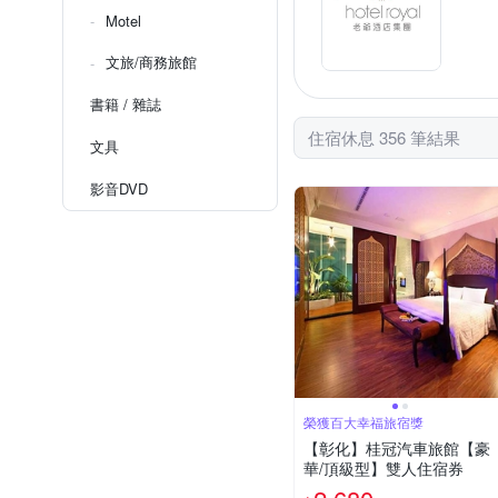
Motel
文旅/商務旅館
書籍 / 雜誌
住宿休息 356 筆結果
文具
影音DVD
榮獲百大幸福旅宿獎
【彰化】桂冠汽車旅館【豪
華/頂級型】雙人住宿券