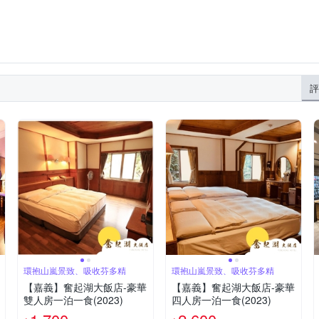
評
環抱山嵐景致、吸收芬多精
環抱山嵐景致、吸收芬多精
【嘉義】奮起湖大飯店-豪華
【嘉義】奮起湖大飯店-豪華
雙人房一泊一食(2023)
四人房一泊一食(2023)