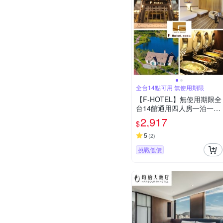
全台14點可用 無使用期限
【F-HOTEL】無使用期限全
台14館通用四人房一泊一食
住宿券指定館別加碼贈晚餐
2,917
$
or下午茶or伴手禮
5
(
2
)
挑戰低價