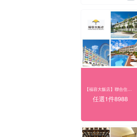
【福容大飯店】聯合住宿券3張$8988
任選1件8988