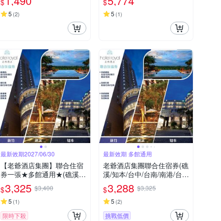
1,490
5,774
$
$
5
5
(
2
)
(
1
)
最新效期2027/06/30
最新效期 多館通用
【老爺酒店集團】聯合住宿
老爺酒店集團聯合住宿券(礁
券一張★多館通用★(礁溪/
溪/知本/台中/台南/南港/台
知本/台中/台南/南港/台北/北
北/北投/新竹)
3,325
3,288
$3,400
$3,325
$
$
投/新竹)*
5
5
(
1
)
(
2
)
限時下殺
挑戰低價