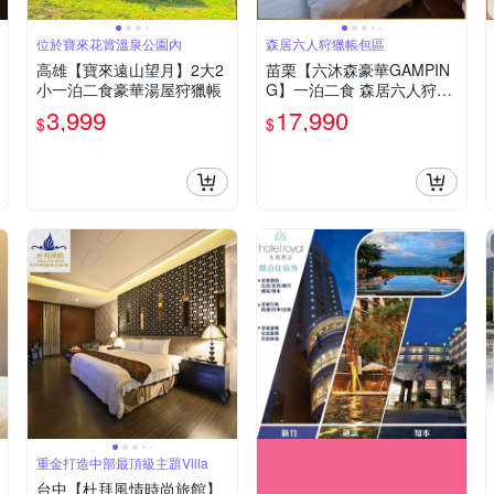
位於寶來花賞溫泉公園內
森居六人狩獵帳包區
高雄【寶來遠山望月】2大2
苗栗【六沐森豪華GAMPIN
小一泊二食豪華湯屋狩獵帳
G】一泊二食 森居六人狩獵
帳包區(MO26)
3,999
17,990
$
$
重金打造中部最頂級主題Villa
台中【杜拜風情時尚旅館】