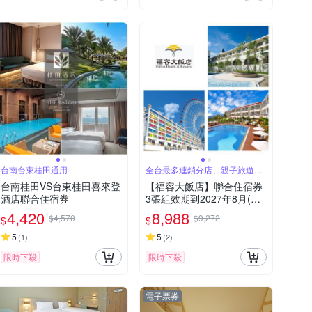
台南台東桂田通用
全台最多連鎖分店、親子旅遊首
選
台南桂田VS台東桂田喜來登
【福容大飯店】聯合住宿券
酒店聯合住宿券
3張組效期到2027年8月(正
券2+贈券1)
4,420
8,988
$4,570
$9,272
$
$
5
5
(
1
)
(
2
)
限時下殺
限時下殺
電子票券