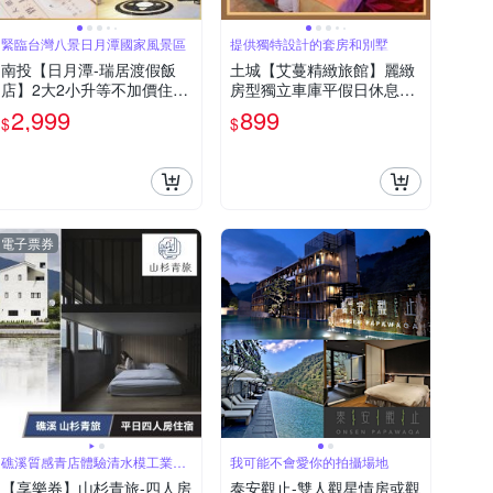
緊臨台灣八景日月潭國家風景區
提供獨特設計的套房和別墅
南投【日月潭-瑞居渡假飯
土城【艾蔓精緻旅館】麗緻
店】2大2小升等不加價住宿
房型獨立車庫平假日休息3
券加贈妮娜巧克力夢想城堡
小時(MO)
2,999
899
$
$
門票2張(MO)
電子票券
礁溪質感青店體驗清水模工業風
我可能不會愛你的拍攝場地
魅力
【享樂券】山杉青旅-四人房
泰安觀止-雙人觀星情房或觀