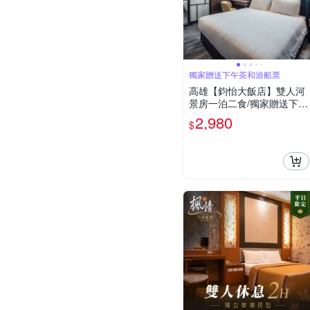
獨家贈送下午茶和游船票
高雄【鈞怡大飯店】雙人河
景房一泊二食/獨家贈送下午
茶&遊船票(MO)
2,980
$