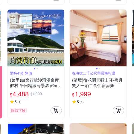
限時41折降價
在海拔二千公尺與雲海相遇
(萬里)白宮行館沙灘溫泉度
(清境)御花園景觀山莊-蜜月
假村-平日精緻海景溫泉家庭
雙人一泊二食住宿套券
房住宿券
4,488
1,999
$4,900
$
$
5
5
(
1
)
(
1
)
限時下殺