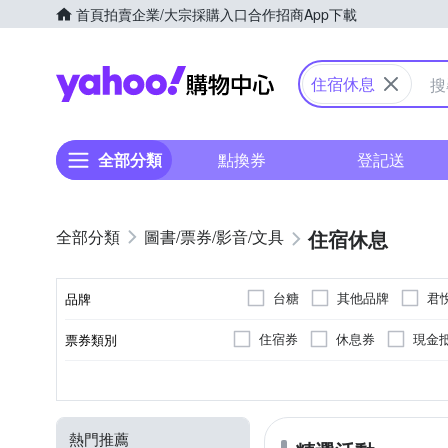
首頁
拍賣
企業/大宗採購入口
合作招商
App下載
Yahoo購物中心
住宿休息
全部分類
點換券
登記送
住宿休息
圖書/票券/影音/文具
台糖
其他品牌
君
品牌
礁溪長榮鳳凰酒店
福容
住宿券
休息券
現金
票券類別
品牌名稱
美容/護膚券
遊樂園券
全省
電子票券
飯店
飯店
泡湯住宿
中部
星級飯店
電子下載
湯屋/湯房
北部
民宿/渡
Motel
適用地區
類型
住宿休息類型
餐飲類型
溫泉類型
熱門推薦