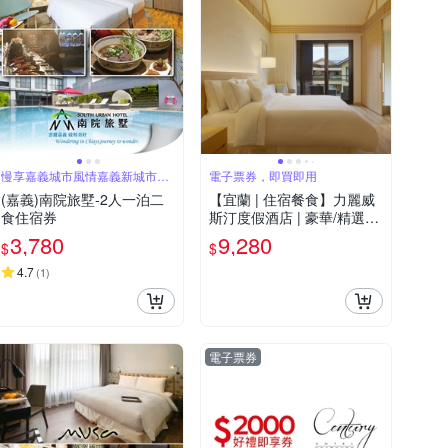
慢享嘉義城市風情嘉義新城市座
電子票券，即買即用
標
(嘉義)南院旅墅-2人一泊二
【宜蘭 | 住宿餐食】力麗威
食住宿券
斯汀度假酒店 | 豪華/精選客
房住宿券(二~四人)
3,780
9,280
$
$
4.7
(
1
)
電子票券