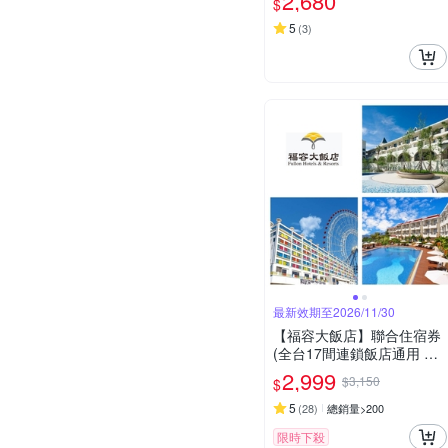
2,680
$
5
(
3
)
最新效期至2026/11/30
【福容大飯店】聯合住宿券
(全台17間連鎖飯店通用 期
限到2026年11月)
2,999
$3,150
$
5
(
28
)
總銷量>200
限時下殺