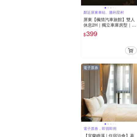
鄰近屏東車站、勝利星村
屏東【楓情汽車旅館】雙人
休息2H｜獨立車庫房型｜平
日限定(MO)
399
$
電子票券
電子票券，即買即用
【宜蘭礁溪 | 住宿泊食】葛