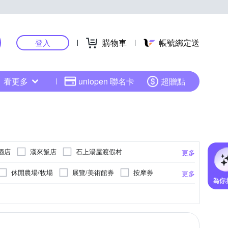
購物車
帳號綁定送
登入
看更多
uniopen 聯名卡
超贈點
酒店
漢來飯店
石上湯屋渡假村
更多
休閒農場/牧場
展覽/美術館券
按摩券
更多