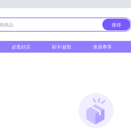
搜尋
必逛好店
刷卡/超取
會員專享