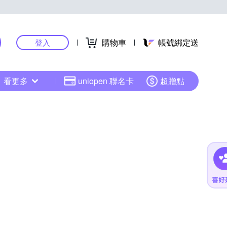
購物車
帳號綁定送
登入
看更多
uniopen 聯名卡
超贈點