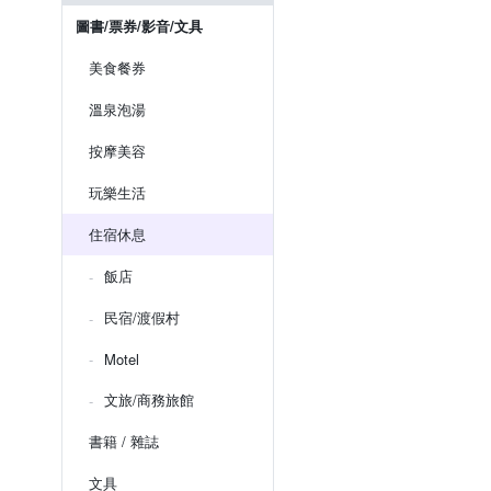
圖書/票券/影音/文具
美食餐券
溫泉泡湯
按摩美容
玩樂生活
住宿休息
飯店
民宿/渡假村
Motel
文旅/商務旅館
書籍 / 雜誌
文具