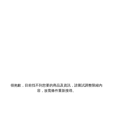
很抱歉，目前找不到您要的商品及資訊，請嘗試調整限縮內
容，放寬條件重新搜尋。