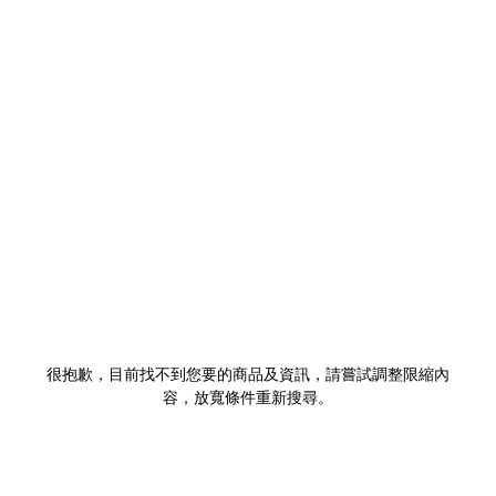
很抱歉，目前找不到您要的商品及資訊，請嘗試調整限縮內
容，放寬條件重新搜尋。