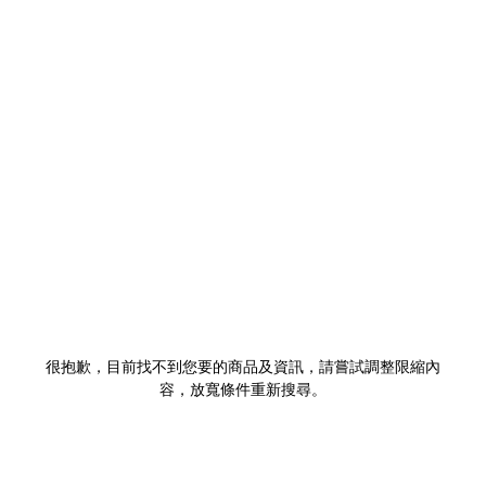
很抱歉，目前找不到您要的商品及資訊，請嘗試調整限縮內
容，放寬條件重新搜尋。