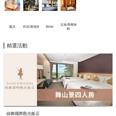
文旅/商務旅
飯店
民宿/渡假村
Motel
館
精選活動
綠舞國際觀光飯店