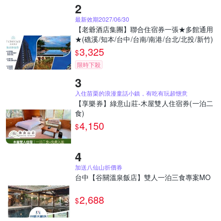
最新效期2027/06/30
【老爺酒店集團】聯合住宿券一張★多館通用
★(礁溪/知本/台中/台南/南港/台北/北投/新竹)
*
3,325
$
限時下殺
入住苗栗的浪漫童話小鎮，有吃有玩超愜意
【享樂券】綠意山莊-木屋雙人住宿券(一泊二
食)
4,150
$
加送八仙山折價券
台中【谷關溫泉飯店】雙人一泊三食專案MO
2,688
$