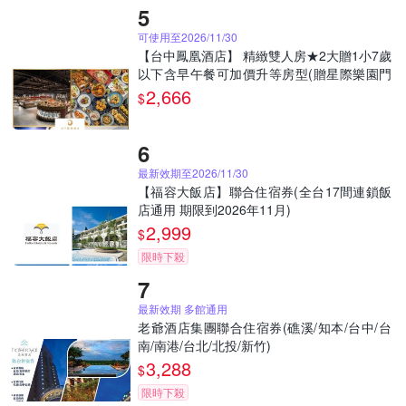
可使用至2026/11/30
【台中鳳凰酒店】 精緻雙人房★2大贈1小7歲
以下含早午餐可加價升等房型(贈星際樂園門
票2張)(MO26)
2,666
$
最新效期至2026/11/30
【福容大飯店】聯合住宿券(全台17間連鎖飯
店通用 期限到2026年11月)
2,999
$
限時下殺
最新效期 多館通用
老爺酒店集團聯合住宿券(礁溪/知本/台中/台
南/南港/台北/北投/新竹)
3,288
$
限時下殺