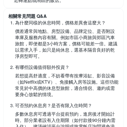
近轉運點或鬧區的飯店。
相關常見問題 Q&A
為什麼同樣的休息時間，價格差異會這麼大？
價差通常與地點、房型設備、品牌定位、是否附設
車庫及服務內容有關。例如市區小商旅與郊區汽車
旅館，即便都是3小時方案，價格可能差一倍。建議
以需求入手，如只是純休息，選基本隔音良好的乾
淨房型即可。
有哪些設備值得額外投資？
若想提高舒適度，不妨看帶有按摩浴缸、影音設備
（如Netflix或KTV）、免接觸入房等設施。這些功能
常見於中高價的休息型旅館，適合情侶、邀約或需
要身心放鬆的情境。
可否預約休息房？是否有限入住時間？
多數休息房可透過平台提前預約，進房後才開始計
時。部分業者設有入住期限（如付款後90分鐘內需
入住），建議確認平台說明或致電飯店詢問避免浪