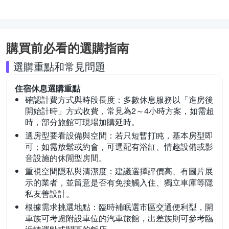
購買前必看的選購指南
選購重點和常見問題
住宿休息
選購重點
確認計費方式與時段長度：
多數休息服務以「進房後
開始計時」方式收費，常見為2～4小時方案，如需超
時，部分旅館可現場加購延時。
選房型要看設備與空間：
若只短暫打盹，基本房型即
可；如需放鬆或約會，可選配有浴缸、情趣設備或影
音設施的休閒型房間。
重視空間隱私與清潔度：
建議選擇評價高、有圖片展
示的業者，並留意是否有免接觸入住、獨立車庫等隱
私友善設計。
根據需求挑選地點：
臨時補眠選市區交通便利型，開
車族可考慮附設車位的汽車旅館，出差族則可參考臨