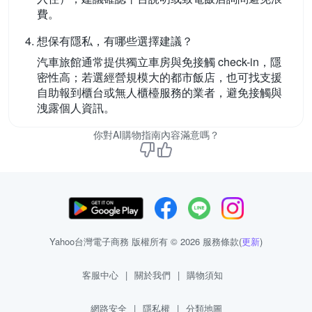
費。
想保有隱私，有哪些選擇建議？
汽車旅館通常提供獨立車房與免接觸 check-in，隱
密性高；若選經營規模大的都市飯店，也可找支援
自助報到櫃台或無人櫃檯服務的業者，避免接觸與
洩露個人資訊。
你對AI購物指南內容滿意嗎？
Yahoo台灣電子商務 版權所有 © 2026 服務條款(
更新
)
客服中心
|
關於我們
|
購物須知
網路安全
|
隱私權
|
分類地圖