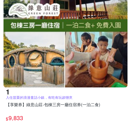
入住苗栗的浪漫童話小鎮，有吃有玩超愜意
【享樂券】綠意山莊-包棟三房一廳住宿券(一泊二食)
9,833
$