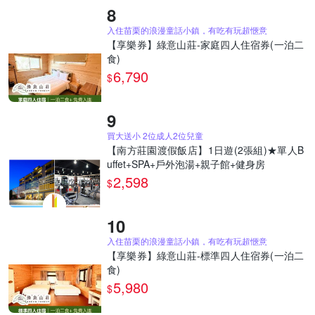
入住苗栗的浪漫童話小鎮，有吃有玩超愜意
【享樂券】綠意山莊-家庭四人住宿券(一泊二
食)
6,790
$
買大送小 2位成人2位兒童
【南方莊園渡假飯店】1日遊(2張組)★單人B
uffet+SPA+戶外泡湯+親子館+健身房
2,598
$
入住苗栗的浪漫童話小鎮，有吃有玩超愜意
【享樂券】綠意山莊-標準四人住宿券(一泊二
食)
5,980
$