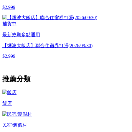
$
2,999
補貨中
最新效期多點通用
【煙波大飯店】聯合住宿券*1張(2026/09/30)
$
2,999
推薦分類
飯店
民宿/渡假村