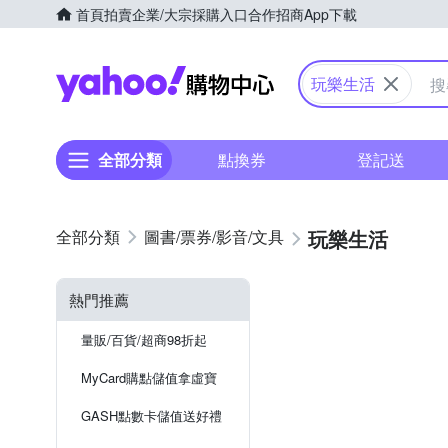
首頁
拍賣
企業/大宗採購入口
合作招商
App下載
Yahoo購物中心
玩樂生活
全部分類
點換券
登記送
玩樂生活
圖書/票券/影音/文具
熱門推薦
量販/百貨/超商98折起
MyCard購點儲值拿虛寶
GASH點數卡儲值送好禮