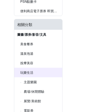
PSN點數卡
便利商店電子票券 即買即用
相關分類
圖書/票券/影音/文具
美食餐券
溫泉泡湯
按摩美容
玩樂生活
主題樂園
農場/休閒體驗
展覽/美術館
電影券