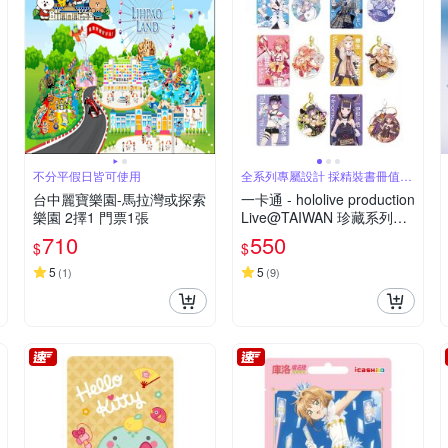
不分平假日皆可使用
全系列專屬設計 採精裝書冊值得
珍藏
台中麗寶樂園-馬拉灣或探索
一卡通 - hololive production
樂園 2擇1 門票1張
Live@TAIWAN 珍藏系列套
卡
710
550
$
$
5
5
(
1
)
(
9
)