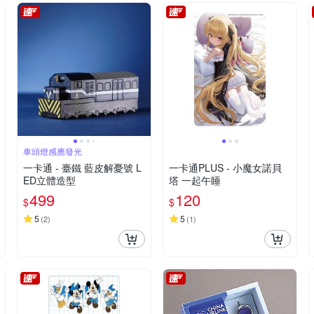
車頭燈感應發光
一卡通 - 臺鐵 藍皮解憂號 L
一卡通PLUS - 小魔女諾貝
ED立體造型
塔 一起午睡
499
120
$
$
5
5
(
2
)
(
1
)