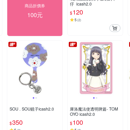
仔 icash2.0
商品折價券
120
$
100元
5
(
2
)
SOU . SOU鏡子icash2.0
庫洛魔法使透明牌篇- TOM
OYO icash2.0
350
100
$
$
5
5