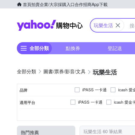
首頁
拍賣
企業/大宗採購入口
合作招商
App下載
Yahoo購物中心
玩樂生活
全部分類
點換券
登記送
玩樂生活
圖書/票券/影音/文具
iPASS 一卡通
icash 
品牌
iPASS 一卡通
icash 愛金
適用平台
品牌名稱
實體卡
遊樂園券
紙本
主題樂園
全省
中部
門票/套票
北部
商品型態
票券類別
類型
娛樂類型
適用地區
玩樂生活 60 筆結果
熱門推薦