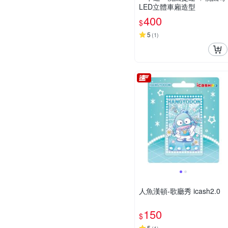
LED立體車廂造型
400
$
5
(
1
)
人魚漢頓-歌廳秀 icash2.0
150
$
5