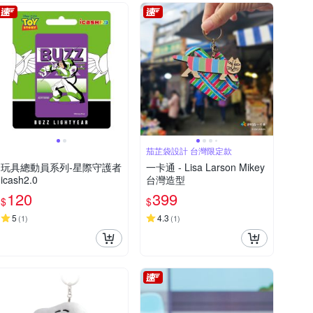
茄芷袋設計 台灣限定款
玩具總動員系列-星際守護者
一卡通 - Lisa Larson Mikey
icash2.0
台灣造型
120
399
$
$
5
4.3
(
1
)
(
1
)