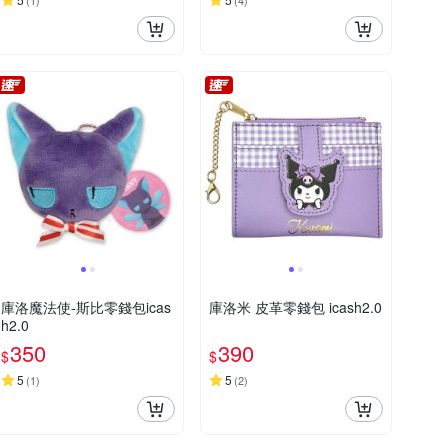
(
1
)
(
4
)
庫洛魔法使-斯比零錢包icas
庫洛米 皮革零錢包 icash2.0
h2.0
350
390
$
$
5
5
(
1
)
(
2
)