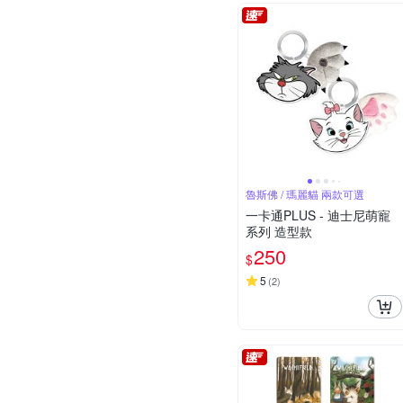
魯斯佛 / 瑪麗貓 兩款可選
一卡通PLUS - 迪士尼萌寵
系列 造型款
250
$
5
(
2
)