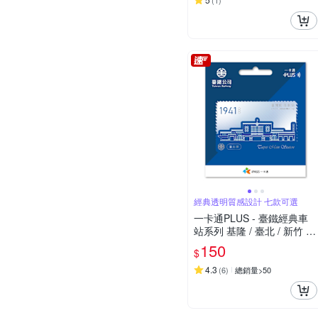
(
1
)
經典透明質感設計 七款可選
一卡通PLUS - 臺鐵經典車
站系列 基隆 / 臺北 / 新竹 /
臺中 / 嘉義 / 臺南 / 高雄
150
$
4.3
(
6
)
總銷量>50