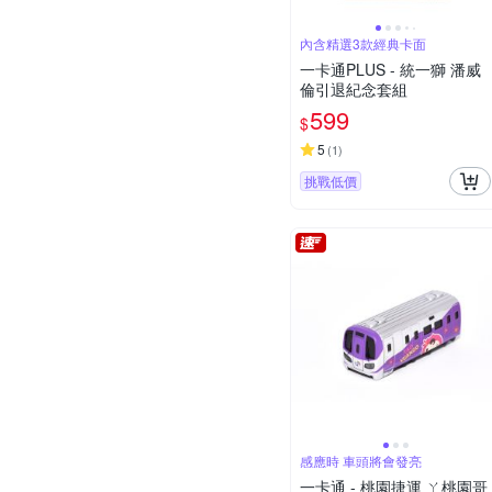
內含精選3款經典卡面
一卡通PLUS - 統一獅 潘威
倫引退紀念套組
599
$
5
(
1
)
挑戰低價
感應時 車頭將會發亮
一卡通 - 桃園捷運 ㄚ桃園哥