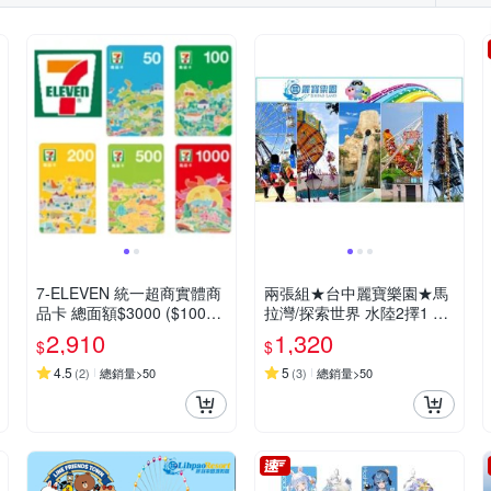
7-ELEVEN 統一超商實體商
兩張組★台中麗寶樂園★馬
品卡 總面額$3000 ($1000x
拉灣/探索世界 水陸2擇1 門
3張)
票 (單張門票升等水陸雙園
2,910
1,320
$
$
現場加$250)
4.5
5
(
2
)
總銷量>50
(
3
)
總銷量>50