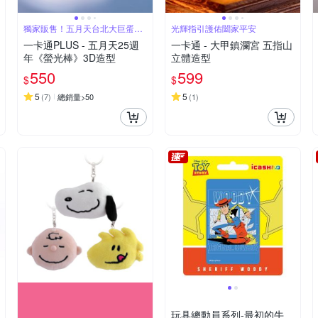
獨家販售！五月天台北大巨蛋演
光輝指引護佑闔家平安
唱會限定周邊
一卡通PLUS - 五月天25週
一卡通 - 大甲鎮瀾宮 五指山
年《螢光棒》3D造型
立體造型
550
599
$
$
5
5
(
7
)
總銷量>50
(
1
)
玩具總動員系列-最初的牛