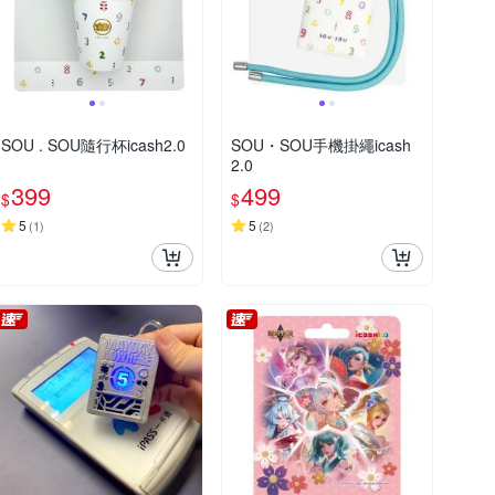
SOU . SOU隨行杯icash2.0
SOU・SOU手機掛繩icash
2.0
399
499
$
$
5
5
(
1
)
(
2
)