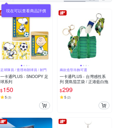
足球隊員 / 查理布朗球員 / 射門
兩款造型吊飾可選
一卡通PLUS - SNOOPY 足
一卡通PLUS - 台灣感性系
球系列
列 寶島茄芷袋 / 正港藍白拖
150
299
$
$
5
5
(
3
)
(
2
)