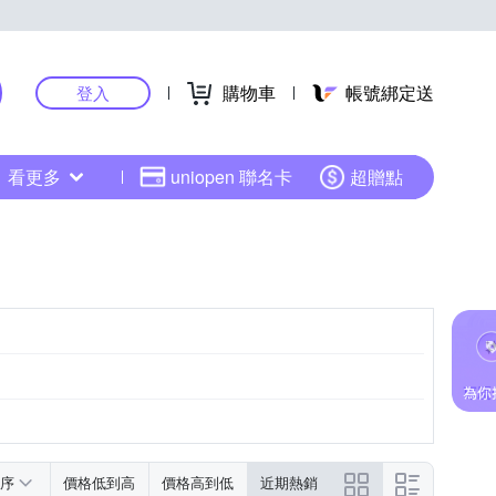
購物車
帳號綁定送
登入
看更多
uniopen 聯名卡
超贈點
序
價格低到高
價格高到低
近期熱銷