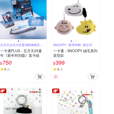
五月天台北大巨蛋演唱會限定周
SNOOPY / 查理布朗 / 胡士托
邊
一卡通PLUS - 五月天25週
一卡通 - SNOOPY 絨毛系列
年《新年特別版》套卡組
造型款
750
399
$
$
5
5
(
1
)
(
1
)
券