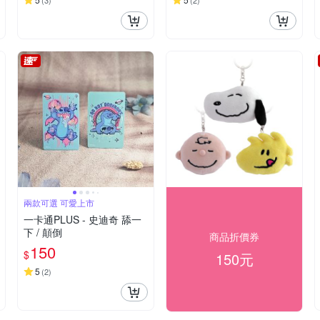
(
3
)
(
2
)
兩款可選 可愛上市
一卡通PLUS - 史迪奇 舔一
下 / 顛倒
商品折價券
150
$
150元
5
(
2
)