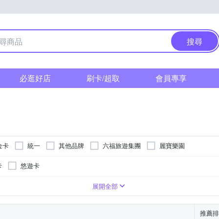
搜尋
必逛好店
刷卡/超取
會員專享
愛金卡
統一
其他品牌
六福旅遊集團
麗寶樂園
卡
悠遊卡
現金抵用券
展開全部
推薦排