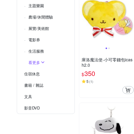
主題樂園
農場/休閒體驗
展覽/美術館
電影券
生活服務
庫洛魔法使-小可零錢包icas
看更多
h2.0
350
住宿休息
$
5
(
1
)
書籍 / 雜誌
文具
影音DVD