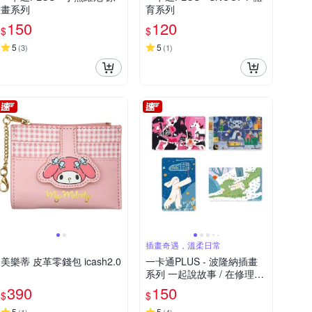
畫系列
育系列
150
120
$
$
5
5
(
3
)
(
1
)
插畫奇遇，溫柔日常
美樂蒂 皮革零錢包 icash2.0
一卡通PLUS - 波隆納插畫
系列 一起說故事 / 在修理店
/ 捕夢 / 綠野
390
150
$
$
5
5