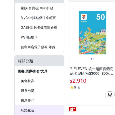
量販/百貨/超商98折起
MyCard購點儲值拿虛寶
GASH點數卡儲值送好禮
PSN點數卡
便利商店電子票券 即買即用
相關分類
7-ELEVEN 統一超商實體商
圖書/票券/影音/文具
品卡 總面額$3000 ($50x60
張)
2,910
美食餐券
$
5
(
1
)
溫泉泡湯
按摩美容
玩樂生活