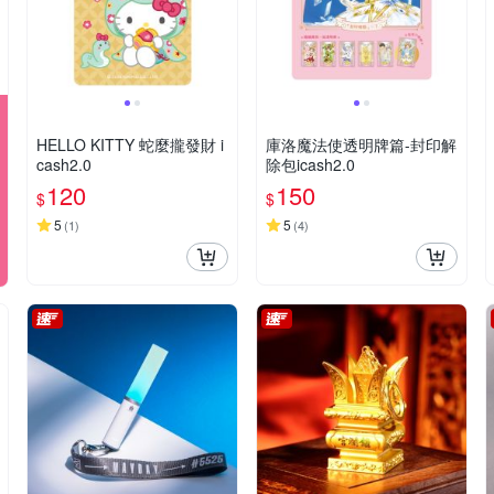
HELLO KITTY 蛇麼攏發財 i
庫洛魔法使透明牌篇-封印解
cash2.0
除包icash2.0
120
150
$
$
5
5
(
1
)
(
4
)