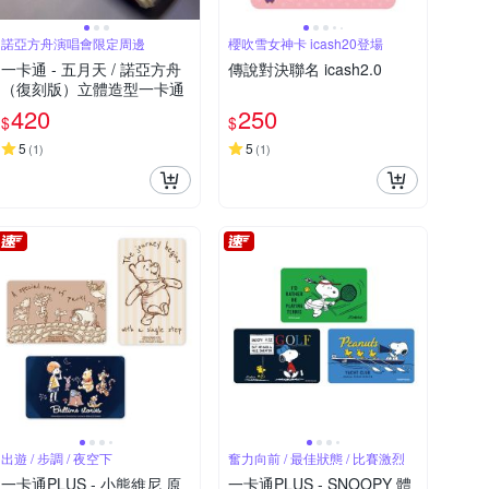
諾亞方舟演唱會限定周邊
櫻吹雪女神卡 icash20登場
一卡通 - 五月天 / 諾亞方舟
傳說對決聯名 icash2.0
（復刻版）立體造型一卡通
420
250
$
$
5
5
(
1
)
(
1
)
出遊 / 步調 / 夜空下
奮力向前 / 最佳狀態 / 比賽激烈
一卡通PLUS - 小熊維尼 原
一卡通PLUS - SNOOPY 體