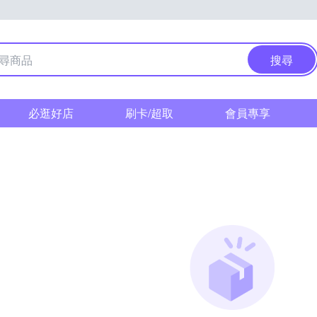
搜尋
必逛好店
刷卡/超取
會員專享