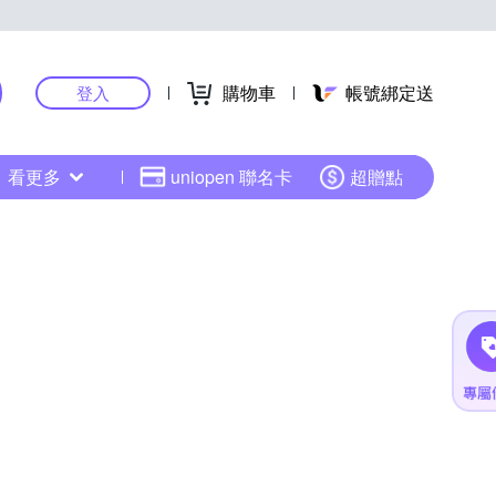
購物車
帳號綁定送
登入
看更多
uniopen 聯名卡
超贈點