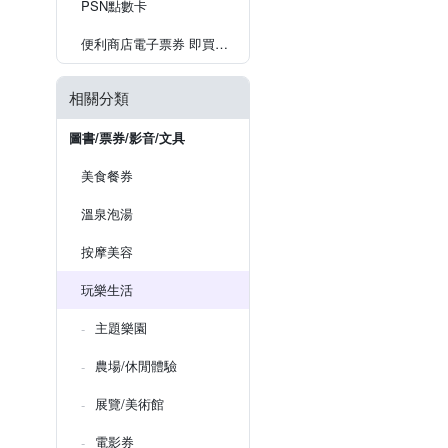
PSN點數卡
便利商店電子票券 即買即用
相關分類
圖書/票券/影音/文具
美食餐券
溫泉泡湯
按摩美容
玩樂生活
主題樂園
農場/休閒體驗
展覽/美術館
電影券