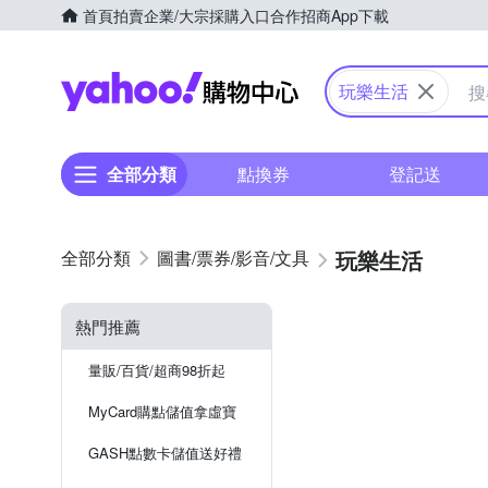
首頁
拍賣
企業/大宗採購入口
合作招商
App下載
Yahoo購物中心
玩樂生活
全部分類
點換券
登記送
玩樂生活
圖書/票券/影音/文具
熱門推薦
量販/百貨/超商98折起
MyCard購點儲值拿虛寶
GASH點數卡儲值送好禮