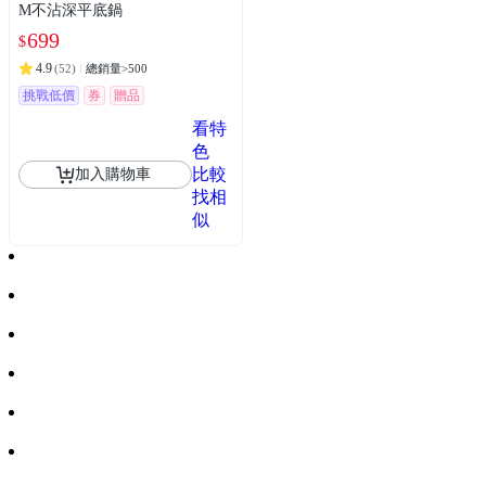
M不沾深平底鍋
699
$
4.9
(
52
)
總銷量>500
挑戰低價
券
贈品
滿額贈
看特
色
比較
加入購物車
找相
似