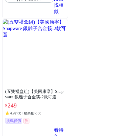
找相
似
(五雙禮盒組)【美國康寧】Snap
ware 銀離子合金筷-2款可選
249
$
4.9
(
73
)
總銷量>500
挑戰低價
券
看特