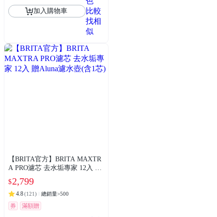
色
比較
加入購物車
找相
似
【BRITA官方】BRITA MAXTR
A PRO濾芯 去水垢專家 12入 贈
Aluna濾水壺(含1芯)
2,799
$
4.8
(
121
)
總銷量>500
券
滿額贈