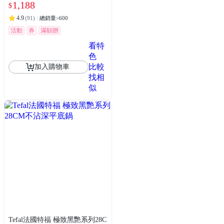
1,188
$
4.9
(
91
)
總銷量>600
活動
券
滿額贈
看特
色
比較
加入購物車
找相
似
Tefal法國特福 極致黑艷系列28C