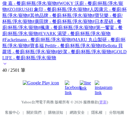
偉 嘉 - 餐廚/杯瓶/淨水/寵物
#WOKY 沃廚 - 餐廚/杯瓶/淨水/寵
物
#ZOJIRUSHI 象印 - 餐廚/杯瓶/淨水/寵物
#人因康元 - 餐廚/杯
瓶/淨水/寵物
#其他品牌 - 餐廚/杯瓶/淨水/寵物
#寶兒樂 - 餐廚/
杯瓶/淨水/寵物
#廣田牌 - 餐廚/杯瓶/淨水/寵物
#日本星硝 - 餐
廚/杯瓶/淨水/寵物
#楓康 - 餐廚/杯瓶/淨水/寵物
#第一饗宴 - 餐
廚/杯瓶/淨水/寵物
#EVARK 渴望 - 餐廚/杯瓶/淨水/寵物
#Fackelmann - 餐廚/杯瓶/淨水/寵物
#MARU 丸山製研 - 餐廚/杯
瓶/淨水/寵物
#寶多福 Petlife - 餐廚/杯瓶/淨水/寵物
#Bellotta 貝
蘿塔 - 餐廚/杯瓶/淨水/寵物
#妙潔 - 餐廚/杯瓶/淨水/寵物
#GOLD
LIFE - 餐廚/杯瓶/淨水/寵物
40 / 2501 筆
Yahoo台灣電子商務 版權所有 © 2026 服務條款(
更新
)
客服中心
|
關於我們
|
購物須知
|
網路安全
|
隱私權
|
分類地圖