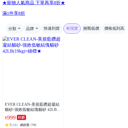
★寵物人氣商品 下單再享8折★
滿1件享8折
分類
品牌
快速到貨
有現貨
挑戰低價
價格低到高
EVER CLEAN-美規藍鑽超凝結
貓砂-強效低敏結塊貓砂 42LB(1
9kg)=綠標★
999
81折
$
5
(
34
)
總銷量>700