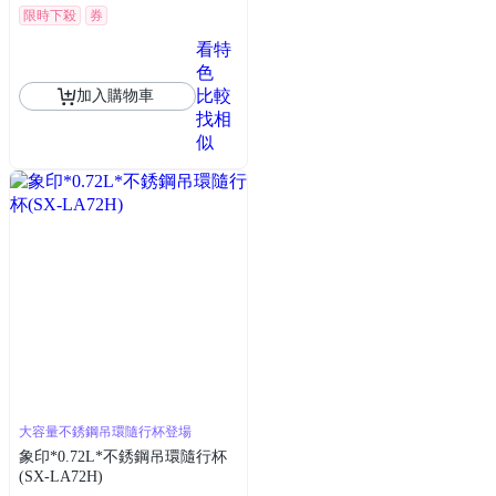
限時下殺
券
看特
色
比較
加入購物車
找相
似
大容量不銹鋼吊環隨行杯登場
象印*0.72L*不銹鋼吊環隨行杯
(SX-LA72H)