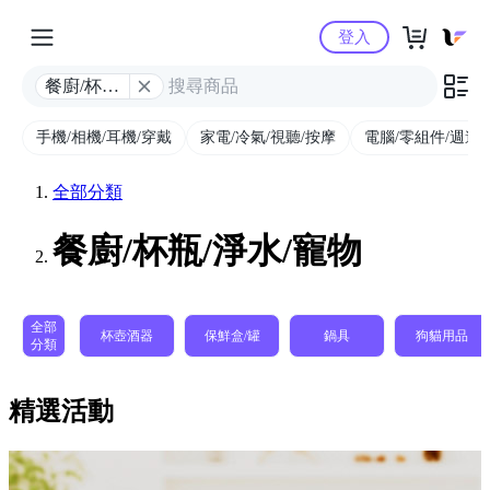
Yahoo購物中心
登入
餐廚/杯瓶/
淨水/寵物
手機/相機/耳機/穿戴
家電/冷氣/視聽/按摩
電腦/零組件/週邊/
全部分類
餐廚/杯瓶/淨水/寵物
全部
杯壺酒器
保鮮盒/罐
鍋具
狗貓用品
分類
精選活動