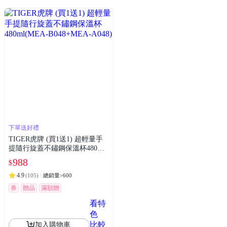
下單送好禮
TIGER虎牌 (買1送1) 超輕量手
提隨行旋蓋不鏽鋼保溫杯480ml
(MEA-B048+MEA-A048)
988
$
4.9
(
105
)
總銷量>600
券
贈品
滿額贈
看特
色
比較
加入購物車