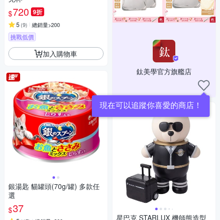
720
9折
$
5
(
9
)
總銷量>200
挑戰低價
加入購物車
鈦美學官方旗艦店
現在可以追蹤你喜愛的商店！
銀湯匙 貓罐頭(70g/罐) 多款任
選
37
$
星巴克 STARLUX 機師熊造型