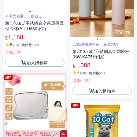
吊環大容量，一提就走
象印*0.8L*不銹鋼真空吊環保溫
保冷杯(SU-DA80)(快)
1,188
$
3D斷熱膠囊構造，保溫力UP
5
(
13
)
總銷量>200
象印*0.75L*不銹鋼真空燜燒杯
活動
券
(SW-KA75H)(快)
加入購物車
1,088
$
5
(
30
)
總銷量>100
活動
券
加入購物車