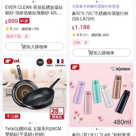
大容量不銹鋼吊環隨行杯登場
EVER CLEAN-美規藍鑽超凝結
貓砂-強效低敏結塊貓砂 42LB
象印*0.72L*不銹鋼吊環隨行杯
(19kg)=綠標★
(SX-LA72H)
999
81折
$
1,188
$
5
(
34
)
總銷量>700
4.9
(
91
)
總銷量>600
限時下殺
券
活動
券
加入購物車
加入購物車
Tefal法國特福 太陽系列28CM
雙鍋組(平底鍋+炒鍋)
象印 (買1送1) *0.48L*超輕量彈