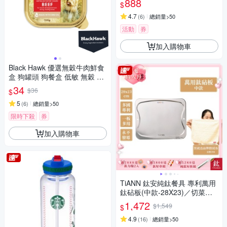
888
$
4.7
(
6
)
總銷量>50
活動
券
加入購物車
Black Hawk 優選無穀牛肉鮮食
盒 狗罐頭 狗餐盒 低敏 無穀 適
口性佳
34
$36
$
5
(
6
)
總銷量>50
限時下殺
券
加入購物車
TiANN 鈦安純鈦餐具 專利萬用
鈦砧板(中款-28X23)／切菜板
／砧盤／砧板／烘焙烤盤／露
1,472
$1,549
$
營餐盤
4.9
(
16
)
總銷量>50