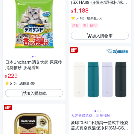
(SX-HA89H)(保冰/環保杯/冰壩
杯)(快)
1,188
$
5
(
18
)
總銷量>50
活動
券
贈品
加入購物車
日本Unicharm消臭大師 尿尿後
消臭貓砂-肥皂香5L
229
$
5
(
5
)
總銷量>50
加入購物車
大容量保溫杯，加量補給
象印*0.6L*不銹鋼一體式中栓旋
蓋式真空保溫保冷杯(SM-GS6
0)(快)