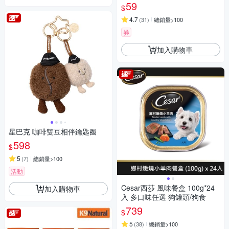
59
$
4.7
(
31
)
總銷量>100
券
加入購物車
星巴克 咖啡雙豆相伴鑰匙圈
598
$
5
(
7
)
總銷量>100
活動
Cesar西莎 風味餐盒 100g*24
加入購物車
入 多口味任選 狗罐頭/狗食
739
$
5
(
38
)
總銷量>100