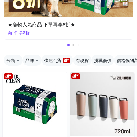
★寵物人氣商品 下單再享8折★
滿1件享8折
分類
品牌
快速到貨
有現貨
挑戰低價
價格低到