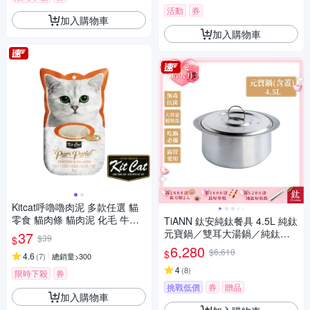
活動
券
加入購物車
加入購物車
Kitcat呼嚕嚕肉泥 多款任選 貓
零食 貓肉條 貓肉泥 化毛 牛磺
TiANN 鈦安純鈦餐具 4.5L 純鈦
酸 保健零食
元寶鍋／雙耳大湯鍋／純鈦大
37
$39
$
湯鍋／輕量料理火鍋 (含鈦鍋
6,280
$6,610
$
4.6
(
7
)
總銷量>300
蓋)
4
(
8
)
限時下殺
券
挑戰低價
券
贈品
加入購物車