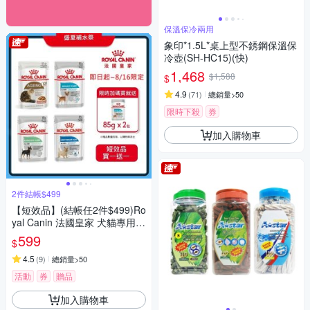
保溫保冷兩用
象印*1.5L*桌上型不銹鋼保溫保
冷壺(SH-HC15)(快)
1,468
$1,588
$
4.9
(
71
)
總銷量>50
限時下殺
券
加入購物車
2件結帳$499
【短效品】(結帳任2件$499)Ro
yal Canin 法國皇家 犬貓專用濕
糧餐包85Gx12包/盒-任選
599
$
4.5
(
9
)
總銷量>50
活動
券
贈品
加入購物車