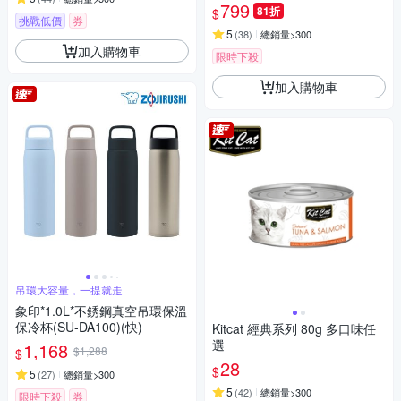
★
799
81折
$
挑戰低價
券
5
(
38
)
總銷量>300
加入購物車
限時下殺
加入購物車
吊環大容量，一提就走
象印*1.0L*不銹鋼真空吊環保溫
保冷杯(SU-DA100)(快)
Kitcat 經典系列 80g 多口味任
選
1,168
$1,288
$
28
$
5
(
27
)
總銷量>300
5
(
42
)
總銷量>300
限時下殺
券