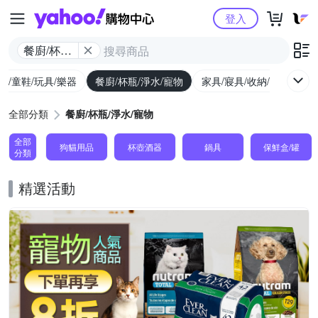
Yahoo購物中心
登入
餐廚/杯瓶/
淨水/寵物
幼/童鞋/玩具/樂器
餐廚/杯瓶/淨水/寵物
家具/寢具/收納/修繕
運
全部分類
餐廚/杯瓶/淨水/寵物
全部
狗貓用品
杯壺酒器
鍋具
保鮮盒/罐
分類
精選活動