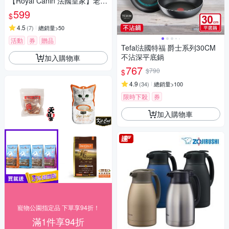
【Royal Canin 法國皇家】老貓
12+歲專用A30+12W 85GX12
599
$
包/盒(主食餐包 貓濕糧 貓罐)
4.5
(
7
)
總銷量>50
活動
券
贈品
Tefal法國特福 爵士系列30CM
不沾深平底鍋
加入購物車
767
$790
$
4.9
(
34
)
總銷量>100
限時下殺
券
加入購物車
寵物公園指定品 下單享94折！
滿1件享94折