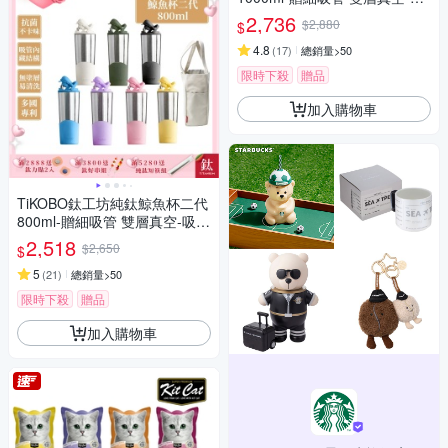
管杯.飲料杯.環保杯.冰霸杯.保
2,736
$2,880
$
溫杯.隨行杯
4.8
(
17
)
總銷量>50
限時下殺
贈品
加入購物車
TiKOBO鈦工坊純鈦鯨魚杯二代
800ml-贈細吸管 雙層真空-吸管
杯.飲料杯.環保杯.冰霸杯.保溫
2,518
$2,650
$
杯.隨行杯
5
(
21
)
總銷量>50
限時下殺
贈品
加入購物車