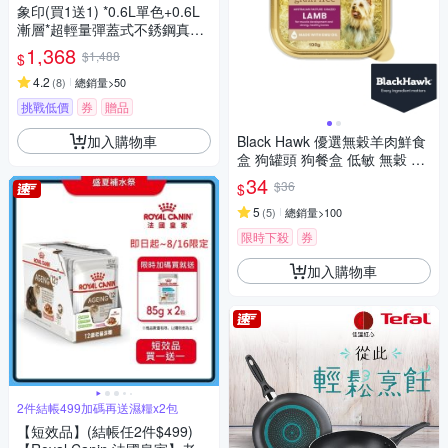
象印(買1送1) *0.6L單色+0.6L
漸層*超輕量彈蓋式不銹鋼真空
保溫保冷杯(SM-SR60E+SM-V
1,368
$1,488
$
H60)(快)
4.2
(
8
)
總銷量>50
挑戰低價
券
贈品
加入購物車
Black Hawk 優選無穀羊肉鮮食
盒 狗罐頭 狗餐盒 低敏 無穀 適
口性佳
34
$36
$
5
(
5
)
總銷量>100
限時下殺
券
加入購物車
2件結帳499加碼再送濕糧x2包
【短效品】(結帳任2件$499)