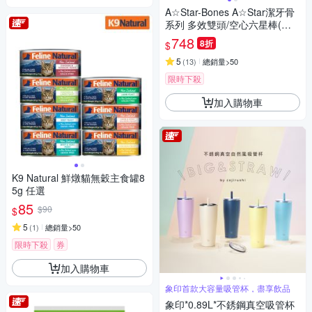
A☆Star-Bones A☆Star潔牙骨
系列 多效雙頭/空心六星棒(保
健骨骼)/亮白螺旋五星棒 1900g
748
8折
$
★
5
(
13
)
總銷量>50
限時下殺
加入購物車
K9 Natural 鮮燉貓無穀主食罐8
5g 任選
85
$90
$
5
(
1
)
總銷量>50
限時下殺
券
加入購物車
象印首款大容量吸管杯，盡享飲品
象印*0.89L*不銹鋼真空吸管杯