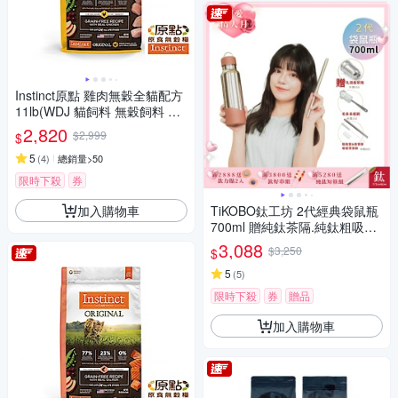
Instinct原點 雞肉無穀全貓配方
11lb(WDJ 貓飼料 無穀飼料 不
含麩質 高肉含量)
2,820
$2,999
$
5
(
4
)
總銷量>50
限時下殺
券
加入購物車
TiKOBO鈦工坊 2代經典袋鼠瓶
700ml 贈純鈦茶隔.純鈦粗吸管.
吸管套.吸管刷.瓶刷)
3,088
$3,250
$
5
(
5
)
限時下殺
券
贈品
加入購物車