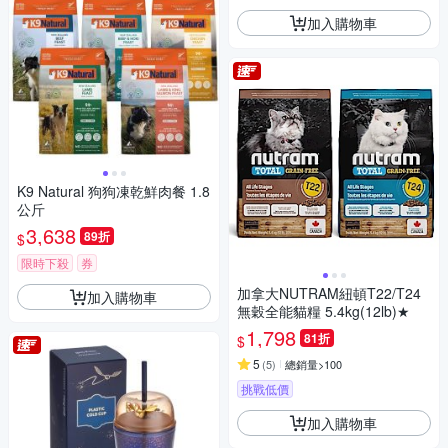
加入購物車
K9 Natural 狗狗凍乾鮮肉餐 1.8
公斤
3,638
89折
$
限時下殺
券
加拿大NUTRAM紐頓T22/T24
加入購物車
無穀全能貓糧 5.4kg(12lb)★
1,798
81折
$
5
(
5
)
總銷量>100
挑戰低價
加入購物車