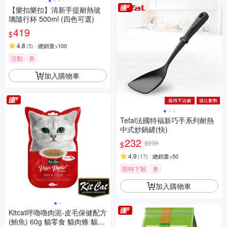
【樂扣樂扣】清新手提耐熱玻
璃隨行杯 500ml (四色可選)
419
$
4.8
(
5
)
總銷量>100
活動
券
加入購物車
Tefal法國特福新巧手系列耐熱
中式炒鍋鏟(快)
232
$239
$
4.9
(
17
)
總銷量>50
限時下殺
券
加入購物車
Kitcat呼嚕嚕肉泥-皮毛保健配方
(鮪魚) 60g 貓零食 貓肉條 貓肉