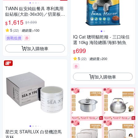
TiANN 鈦安純鈦餐具 專利萬用
鈦砧板(大款-36x30)／切菜板／
砧盤／抗菌砧板／沾板／烘焙
1,615
$1,699
$
烤盤／露營餐盤
5
(
22
)
總銷量>100
IQ Cat 聰明貓乾糧 - 三口味任
挑戰低價
券
選 10kg 海陸總匯/海鮮/鮪魚
加入購物車
699
$
5
(
22
)
總銷量>200
券
加入購物車
星巴克 STARLUX 白登機證馬
克杯