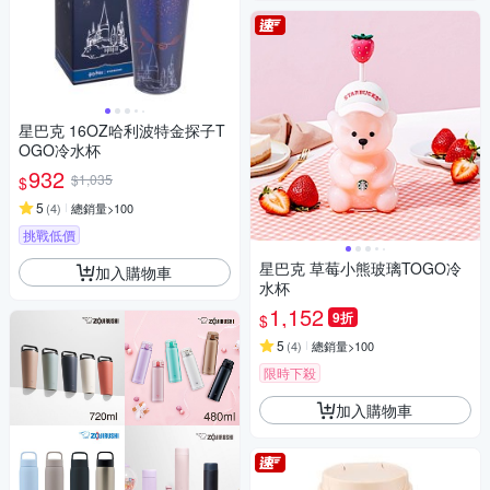
星巴克 16OZ哈利波特金探子T
OGO冷水杯
932
$1,035
$
5
(
4
)
總銷量>100
挑戰低價
星巴克 草莓小熊玻璃TOGO冷
加入購物車
水杯
1,152
9折
$
5
(
4
)
總銷量>100
限時下殺
加入購物車