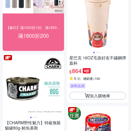
【象印】滿1200折120、滿1800折200
滿1800折200
星巴克 16OZ毛孩好友不鏽鋼彈
蓋杯
864
9折
$
5
(
8
)
總銷量>100
挑戰低價
加入購物車
【CHARM野性魅力】特級無穀
貓罐80g-鮪魚慕斯