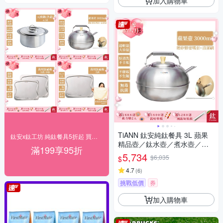
加入購物車
TiANN 鈦安純鈦餐具 3L 蘋果
鈦安x鈦工坊 純鈦餐具5折起 買就送超贈點3%
精品壺／鈦水壺／煮水壺／茶
滿199享95折
壺／養生壺(3000ml)(快)
5,734
$6,035
$
4.7
(
6
)
挑戰低價
券
加入購物車