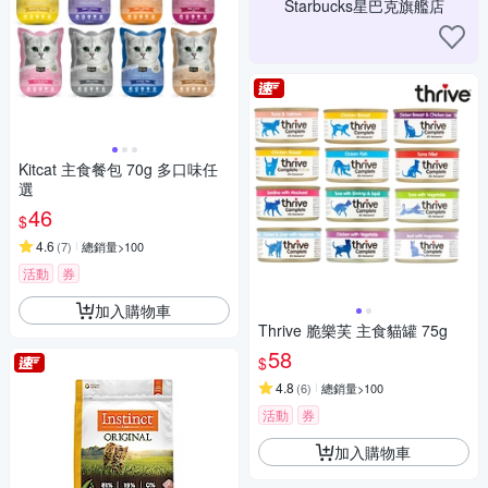
Starbucks星巴克旗艦店
Kitcat 主食餐包 70g 多口味任
選
46
$
4.6
(
7
)
總銷量>100
活動
券
加入購物車
Thrive 脆樂芙 主食貓罐 75g
58
$
4.8
(
6
)
總銷量>100
活動
券
加入購物車