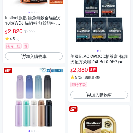
Instinct原點 鮭魚無穀全貓配方
10lb(WDJ 貓飼料 無穀飼料 不
含麩質 高肉含量)
2,820
$2,999
$
4.5
(
2
)
限時下殺
券
加入購物車
美國BLACKWOOD柏萊富-特調
犬配方犬糧 24LB(10.9KG)★
2,380
8折
$
5
(
2
)
總銷量>50
限時下殺
加入購物車