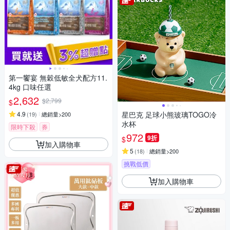
第一饗宴 無穀低敏全犬配方11.
4kg 口味任選
2,632
$2,799
$
4.9
星巴克 足球小熊玻璃TOGO冷
(
19
)
總銷量>200
水杯
限時下殺
券
972
9折
$
加入購物車
5
(
18
)
總銷量>200
挑戰低價
加入購物車