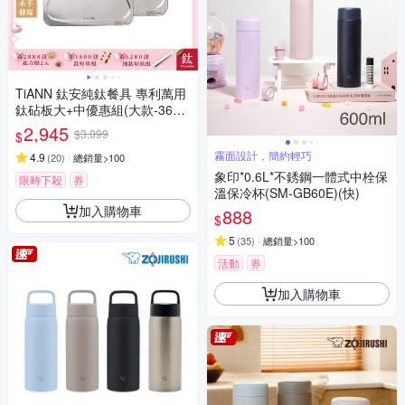
TiANN 鈦安純鈦餐具 專利萬用
鈦砧板大+中優惠組(大款-36x3
0cm)(中款-28x23cm)／砧盤／
2,945
$3,099
$
沾板／切菜板／烘焙烤盤／露
霧面設計，簡約輕巧
營餐盤
4.9
(
20
)
總銷量>100
象印*0.6L*不銹鋼一體式中栓保
限時下殺
券
溫保冷杯(SM-GB60E)(快)
加入購物車
888
$
5
(
35
)
總銷量>100
活動
券
加入購物車