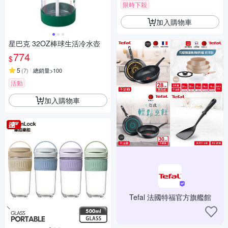
限時下殺
加入購物車
星巴克 32OZ棒球生活冷水壺
774
$
5
(
7
)
總銷量>100
活動
加入購物車
Tefal 法國特福官方旗艦館