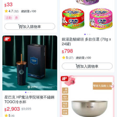
33
$
4.7
(
32
)
總銷量>100
活動
券
加入購物車
銀湯匙貓罐頭 多款任選 (70g x
24罐)
798
$
5
(
27
)
總銷量>100
加入購物車
星巴克 HP魔法學院璀璨不鏽鋼
TOGO冷水杯
2,903
$3,225
$
5
(
4
)