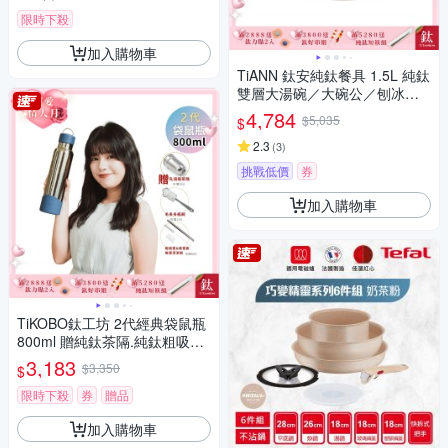
限時下殺
加入購物車
TiANN 鈦安純鈦餐具 1.5L 純鈦
雙層大湯碗／大碗公／刨冰碗
／泡麵碗／雙層碗(1500ml)(快)
4,784
$5,035
$
2.3
(
3
)
挑戰低價
券
加入購物車
TiKOBO鈦工坊 2代經典袋鼠瓶
800ml 贈純鈦茶隔.純鈦粗吸管.
吸管套.吸管刷.瓶刷)
3,183
$3,350
$
限時下殺
券
贈品
加入購物車