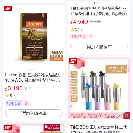
Tefal法國特福 巧變精靈系列不
沾鍋6件組-奶茶粉(適用電磁爐)
4,540
$4,680
$
5
(
1
)
限時下殺
券
加入購物車
Instinct原點 皇極鮮雞成貓配方
10lb(WDJ 純肉飼料 貓飼料 無
穀飼料 肉含量95%)
3,196
$3,399
$
5
(
5
)
挑戰低價
券
加入購物車
TiKOBO鈦工坊純鈦鯨魚杯二代
1000ml-贈細吸管 雙層真空-吸