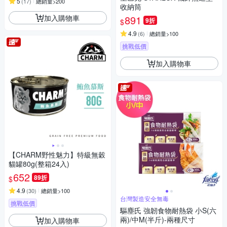
5
(
17
)
總銷量>200
收納筒
加入購物車
891
9折
$
4.9
(
6
)
總銷量>100
挑戰低價
加入購物車
【CHARM野性魅力】特級無穀
貓罐80g(整箱24入)
652
89折
$
4.9
(
30
)
總銷量>100
台灣製造安全無毒
挑戰低價
驅塵氏 強韌食物耐熱袋 小S(六
兩)/中M(半斤)-兩種尺寸
加入購物車