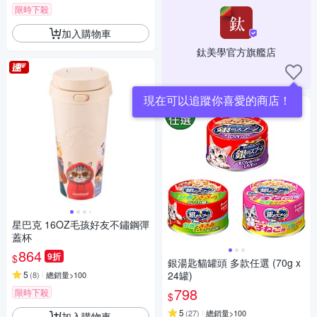
限時下殺
加入購物車
鈦美學官方旗艦店
現在可以追蹤你喜愛的商店！
星巴克 16OZ毛孩好友不鏽鋼彈
蓋杯
864
9折
$
銀湯匙貓罐頭 多款任選 (70g x
5
24罐)
(
8
)
總銷量>100
798
限時下殺
$
5
(
27
)
總銷量>100
加入購物車