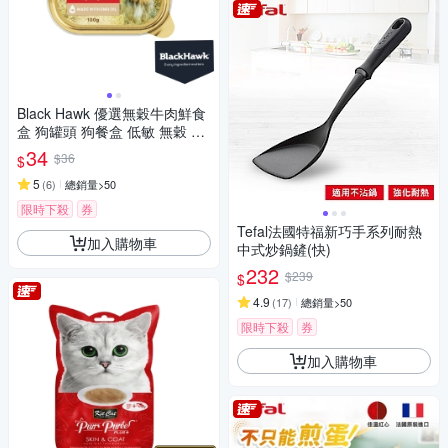
Black Hawk 優選無穀牛肉鮮食
盒 狗罐頭 狗餐盒 低敏 無穀 適
口性佳
34
$36
$
5
(
6
)
總銷量>50
限時下殺
券
Tefal法國特福新巧手系列耐熱
加入購物車
中式炒鍋鏟(快)
232
$239
$
4.9
(
17
)
總銷量>50
限時下殺
券
加入購物車