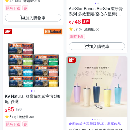
4.9
(
34
)
總銷量>100
限時下殺
券
A☆Star-Bones A☆Star潔牙骨
系列 多效雙頭/空心六星棒(保
加入購物車
健骨骼)/亮白螺旋五星棒 1900g
748
8折
$
★
5
(
13
)
總銷量>50
限時下殺
加入購物車
K9 Natural 鮮燉貓無穀主食罐8
5g 任選
85
$90
$
5
(
1
)
總銷量>50
象印首款大容量吸管杯，盡享飲品
限時下殺
券