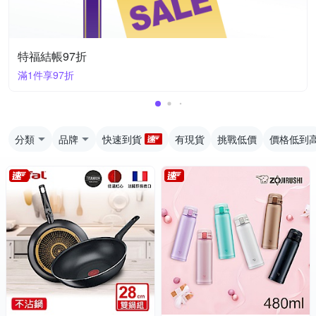
特福結帳97折
滿1件享97折
分類
品牌
快速到貨
有現貨
挑戰低價
價格低到