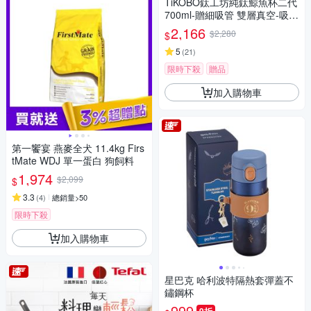
TiKOBO鈦工坊純鈦鯨魚杯二代
700ml-贈細吸管 雙層真空-吸管
杯.飲料杯.環保杯.冰霸杯.保溫
2,166
$2,280
$
杯.隨行杯.杯子
5
(
21
)
限時下殺
贈品
加入購物車
第一饗宴 燕麥全犬 11.4kg Firs
tMate WDJ 單一蛋白 狗飼料
1,974
$2,099
$
3.3
(
4
)
總銷量>50
限時下殺
加入購物車
星巴克 哈利波特隔熱套彈蓋不
鏽鋼杯
999