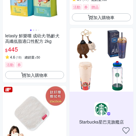
活動
券
贈品
加入購物車
letasty 鮮樂嚐 成幼犬/熟齡犬
高纖低脂適口性配方 2kg
445
$
4.6
(
18
)
總銷量>50
活動
券
加入購物車
Starbucks星巴克旗艦店