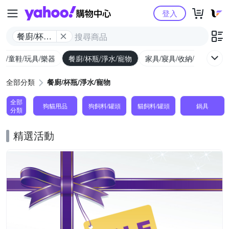
Yahoo購物中心
登入
餐廚/杯瓶/
淨水/寵物
幼/童鞋/玩具/樂器
餐廚/杯瓶/淨水/寵物
家具/寢具/收納/修繕
運
全部分類
餐廚/杯瓶/淨水/寵物
全部
狗貓用品
狗飼料/罐頭
貓飼料/罐頭
鍋具
分類
精選活動