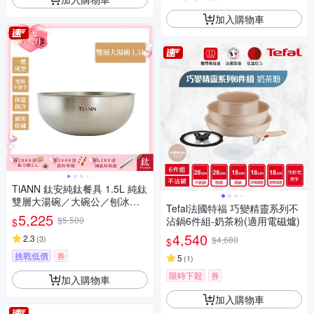
加入購物車
TiANN 鈦安純鈦餐具 1.5L 純鈦
雙層大湯碗／大碗公／刨冰碗
Tefal法國特福 巧變精靈系列不
／泡麵碗／雙層碗(1500ml)(快)
5,225
$5,500
沾鍋6件組-奶茶粉(適用電磁爐)
$
4,540
2.3
(
3
)
$4,680
$
挑戰低價
券
5
(
1
)
限時下殺
券
加入購物車
加入購物車