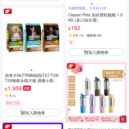
毛孩呷厚霸，天天好心情
Classic Pets 加好寶乾貓糧 1.5
KG (多口味任選)
162
$
4.9
(
16
)
總銷量>50
券
加入購物車
加拿大NUTRAM紐頓T27/T28/
T29無穀全能犬糧 挑嘴小顆粒
5.4kg(12lb)★
1,956
8折
$
5
(
3
)
限時下殺
加入購物車