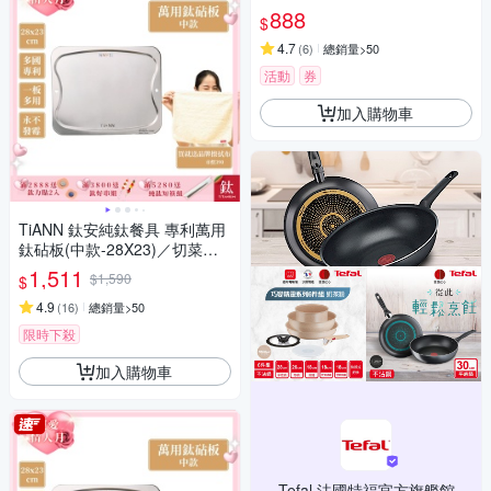
0)(快)
888
$
4.7
(
6
)
總銷量>50
活動
券
加入購物車
TiANN 鈦安純鈦餐具 專利萬用
鈦砧板(中款-28X23)／切菜板
／砧盤／砧板／烘焙烤盤／露
1,511
$1,590
$
營餐盤
4.9
(
16
)
總銷量>50
限時下殺
加入購物車
Tefal 法國特福官方旗艦館