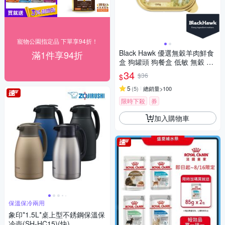
寵物公園指定品 下單享94折！
Black Hawk 優選無穀羊肉鮮食
滿1件享94折
盒 狗罐頭 狗餐盒 低敏 無穀 適
口性佳
34
$36
$
5
(
5
)
總銷量>100
限時下殺
券
加入購物車
保溫保冷兩用
象印*1.5L*桌上型不銹鋼保溫保
冷壺(SH-HC15)(快)