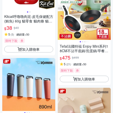
Kitcat呼嚕嚕肉泥-皮毛保健配方
(鮪魚) 60g 貓零食 貓肉條 貓肉
泥 化毛 牛磺酸 保健零食
38
$40
$
5
(
5
)
總銷量>50
限時下殺
券
Tefal法國特福 Enjoy Mini系列1
加入購物車
8CM不沾平底鍋/煎蛋鍋/早餐鍋
(兩色可選)
475
$499
$
5
(
21
)
總銷量>50
限時下殺
券
加入購物車