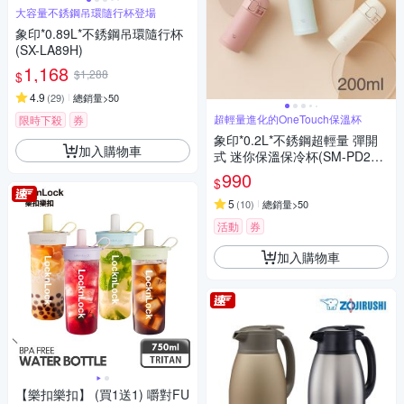
大容量不銹鋼吊環隨行杯登場
象印*0.89L*不銹鋼吊環隨行杯
(SX-LA89H)
1,168
$1,288
$
4.9
(
29
)
總銷量>50
超輕量進化的OneTouch保溫杯
限時下殺
券
象印*0.2L*不銹鋼超輕量 彈開
加入購物車
式 迷你保溫保冷杯(SM-PD20)
(快)
990
$
5
(
10
)
總銷量>50
活動
券
加入購物車
【樂扣樂扣】 (買1送1) 嚼對FU