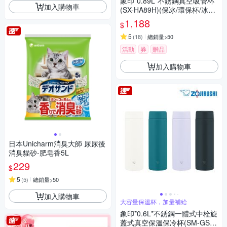
象印*0.89L*不銹鋼真空吸管杯
加入購物車
(SX-HA89H)(保冰/環保杯/冰壩
杯)(快)
1,188
$
5
(
18
)
總銷量>50
活動
券
贈品
加入購物車
日本Unicharm消臭大師 尿尿後
消臭貓砂-肥皂香5L
229
$
5
(
5
)
總銷量>50
加入購物車
大容量保溫杯，加量補給
象印*0.6L*不銹鋼一體式中栓旋
蓋式真空保溫保冷杯(SM-GS6