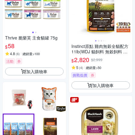
Thrive 脆樂芙 主食貓罐 75g
58
Instinct原點 雞肉無穀全貓配方
$
11lb(WDJ 貓飼料 無穀飼料 不
4.8
(
6
)
總銷量>100
含麩質 高肉含量)
2,820
$2,999
$
活動
券
5
(
4
)
總銷量>50
加入購物車
挑戰低價
券
加入購物車