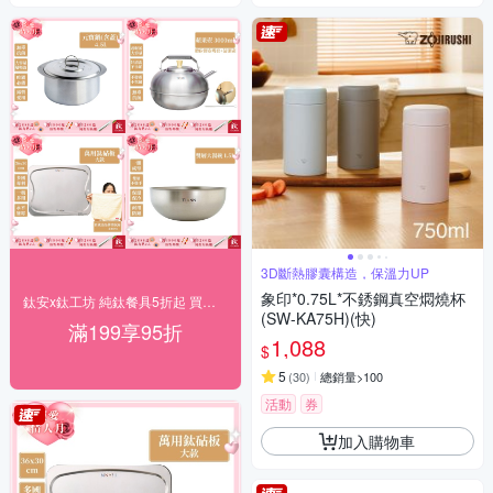
3D斷熱膠囊構造，保溫力UP
象印*0.75L*不銹鋼真空燜燒杯
鈦安x鈦工坊 純鈦餐具5折起 買就送超贈點3%
(SW-KA75H)(快)
滿199享95折
1,088
$
5
(
30
)
總銷量>100
活動
券
加入購物車