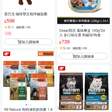
星巴克 咖啡雙豆相伴鑰匙圈
598
$
5
(
7
)
總銷量>100
Cesar西莎 風味餐盒 100g*24
活動
入 多口味任選 狗罐頭/狗食
739
加入購物車
$
5
(
38
)
總銷量>100
加入購物車
K9 Natural 狗狗凍乾鮮肉餐 1.8