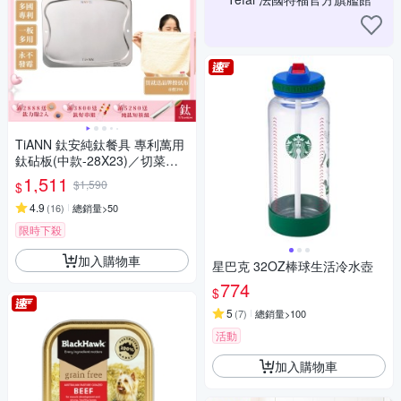
TiANN 鈦安純鈦餐具 專利萬用
鈦砧板(中款-28X23)／切菜板
／砧盤／砧板／烘焙烤盤／露
1,511
$1,590
$
營餐盤
4.9
(
16
)
總銷量>50
限時下殺
加入購物車
星巴克 32OZ棒球生活冷水壺
774
$
5
(
7
)
總銷量>100
活動
加入購物車