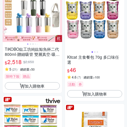
TiKOBO鈦工坊純鈦鯨魚杯二代
800ml-贈細吸管 雙層真空-吸管
Kitcat 主食餐包 70g 多口味任
杯.飲料杯.環保杯.冰霸杯.保溫
2,518
$2,650
選
$
杯.隨行杯
46
5
(
21
)
總銷量>50
$
限時下殺
贈品
4.6
(
7
)
總銷量>100
活動
券
加入購物車
加入購物車