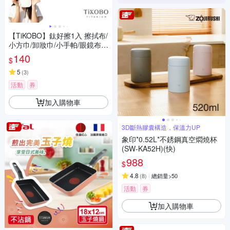
【TiKOBO】鈦好擦1入 擦拭布/
小方巾/卸妝巾/小手帕/眼鏡布
(15x15cm)
140
$
5
(
3
)
活動
券
加入購物車
3D斷熱膠囊構造，保溫力UP
象印*0.52L*不銹鋼真空燜燒杯
(SW-KA52H)(快)
988
$
4.8
(
8
)
總銷量>50
活動
券
加入購物車