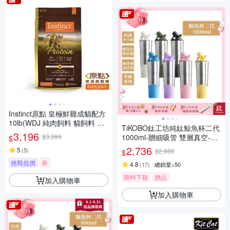
Instinct原點 皇極鮮雞成貓配方
10lb(WDJ 純肉飼料 貓飼料 無
TiKOBO鈦工坊純鈦鯨魚杯二代
穀飼料 肉含量95%)
3,196
$3,399
1000ml-贈細吸管 雙層真空-吸
$
管杯.飲料杯.環保杯.冰霸杯.保
2,736
5
(
5
)
$2,880
$
溫杯.隨行杯
挑戰低價
券
4.8
(
17
)
總銷量>50
限時下殺
贈品
加入購物車
加入購物車