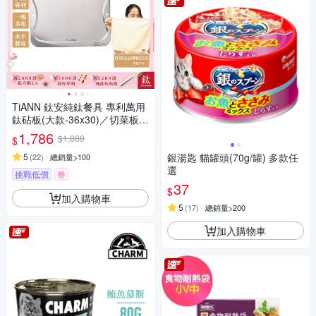
TiANN 鈦安純鈦餐具 專利萬用
鈦砧板(大款-36x30)／切菜板／
砧盤／抗菌砧板／沾板／烘焙
1,786
$1,880
$
烤盤／露營餐盤
5
銀湯匙 貓罐頭(70g/罐) 多款任
(
22
)
總銷量>100
選
挑戰低價
券
37
$
加入購物車
5
(
17
)
總銷量>200
加入購物車