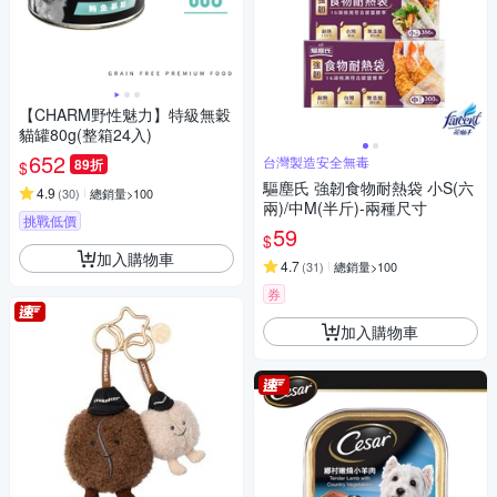
【CHARM野性魅力】特級無穀
貓罐80g(整箱24入)
652
台灣製造安全無毒
89折
$
驅塵氏 強韌食物耐熱袋 小S(六
4.9
(
30
)
總銷量>100
兩)/中M(半斤)-兩種尺寸
挑戰低價
59
$
加入購物車
4.7
(
31
)
總銷量>100
券
加入購物車