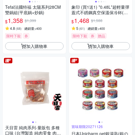
Tefal法國特福 太陽系列28CM
象印 (買1送1) *0.48L*超輕量彈
雙鍋組(平底鍋+炒鍋)
蓋式不銹鋼真空保溫保冷杯(SM
-SR48E)(快)
1,358
1,468
$1,399
$1,588
$
$
4.8
5
(
68
)
總銷量>400
(
61
)
總銷量>400
限時下殺
券
限時下殺
券
贈品
加入購物車
加入購物車
賞味期限20271126
天目雷 純肉系列-量販包 多種
口味 (台灣製造 純肉零食 肉片
日本Unicharm pet銀湯匙(銀の