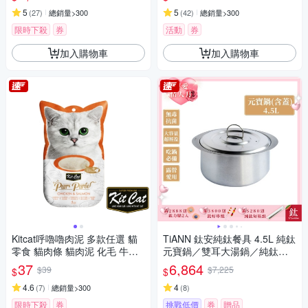
5
5
(
27
)
總銷量>300
(
42
)
總銷量>300
限時下殺
券
活動
券
加入購物車
加入購物車
Kitcat呼嚕嚕肉泥 多款任選 貓
TiANN 鈦安純鈦餐具 4.5L 純鈦
零食 貓肉條 貓肉泥 化毛 牛磺
元寶鍋／雙耳大湯鍋／純鈦大
酸 保健零食
湯鍋／輕量料理火鍋 (含鈦鍋
37
6,864
$39
$7,225
$
$
蓋)
4.6
4
(
7
)
總銷量>300
(
8
)
限時下殺
券
挑戰低價
券
贈品