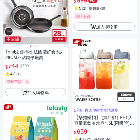
9折
$
5
(
2
)
總銷量>50
限時下殺
加入購物車
Tefal法國特福 法國製好食系列
28CM不沾鍋平底鍋
744
$799
$
4.8
(
12
)
限時下殺
券
加入購物車
2入組 再送伸縮水壺清潔刷
【樂扣樂扣】 (買1送1) PET大
容量豪飲冷水壺1.5L(附吸管)
(三色任選)
659
$
4.7
(
17
)
總銷量>50