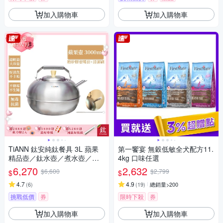
加入購物車
加入購物車
TiANN 鈦安純鈦餐具 3L 蘋果
第一饗宴 無穀低敏全犬配方11.
精品壺／鈦水壺／煮水壺／茶
4kg 口味任選
壺／養生壺(3000ml)(快)
6,270
2,632
$6,600
$2,799
$
$
4.7
4.9
(
6
)
(
19
)
總銷量>200
挑戰低價
券
限時下殺
券
加入購物車
加入購物車