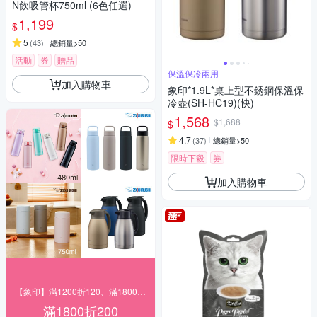
N飲吸管杯750ml (6色任選)
1,199
$
5
(
43
)
總銷量>50
活動
券
贈品
保溫保冷兩用
加入購物車
象印*1.9L*桌上型不銹鋼保溫保
冷壺(SH-HC19)(快)
1,568
$1,688
$
4.7
(
37
)
總銷量>50
限時下殺
券
加入購物車
【象印】滿1200折120、滿1800折200
滿1800折200