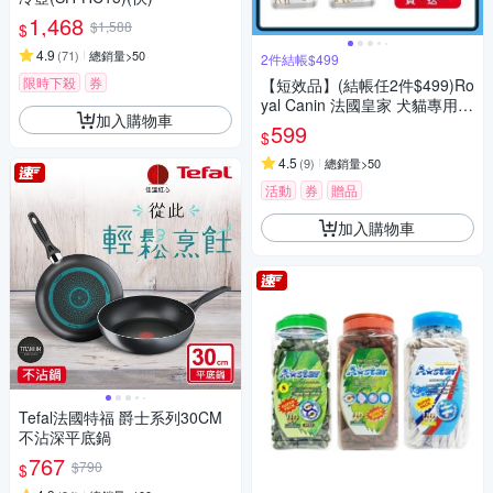
1,468
$1,588
$
4.9
(
71
)
總銷量>50
2件結帳$499
限時下殺
券
【短效品】(結帳任2件$499)Ro
yal Canin 法國皇家 犬貓專用濕
加入購物車
糧餐包85Gx12包/盒-任選
599
$
4.5
(
9
)
總銷量>50
活動
券
贈品
加入購物車
Tefal法國特福 爵士系列30CM
不沾深平底鍋
767
$790
$