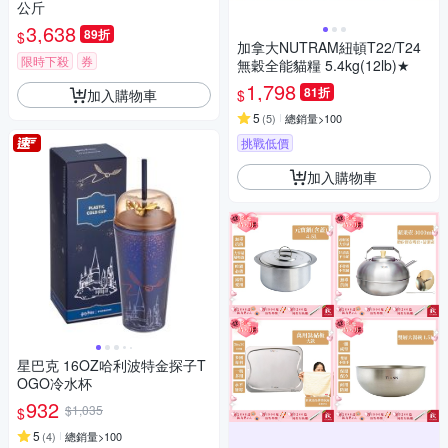
公斤
3,638
89折
$
加拿大NUTRAM紐頓T22/T24
限時下殺
券
無穀全能貓糧 5.4kg(12lb)★
1,798
81折
加入購物車
$
5
(
5
)
總銷量>100
挑戰低價
加入購物車
星巴克 16OZ哈利波特金探子T
OGO冷水杯
932
$1,035
$
5
(
4
)
總銷量>100