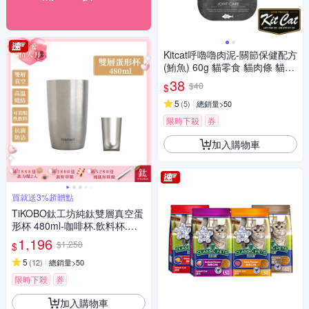
Kitcat呼嚕嚕肉泥-關節保健配方
(鮪魚) 60g 貓零食 貓肉條 貓肉
泥 化毛 牛磺酸 保健零食
38
$40
$
5
(
5
)
總銷量>50
限時下殺
券
加入購物車
買就送3%超贈點
TiKOBO鈦工坊純鈦雙層真空蛋
形杯 480ml-咖啡杯.飲料杯.環
保杯.冰霸杯.保溫杯.茶杯.酒杯.
1,196
$1,258
$
水杯.鈦杯
5
(
12
)
總銷量>50
限時下殺
券
加入購物車