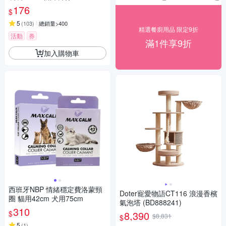
176
$
5
(
103
)
總銷量>400
精選餐廚用品 限定9折
活動
券
滿1件享9折
加入購物車
西班牙NBP 情緒穩定費洛蒙頸
Doter寵愛物語CT116 浪漫香檳
圈 貓用42cm 犬用75cm
氣泡塔 (BD888241)
310
$
8,390
$8,831
$
5
(
1
)