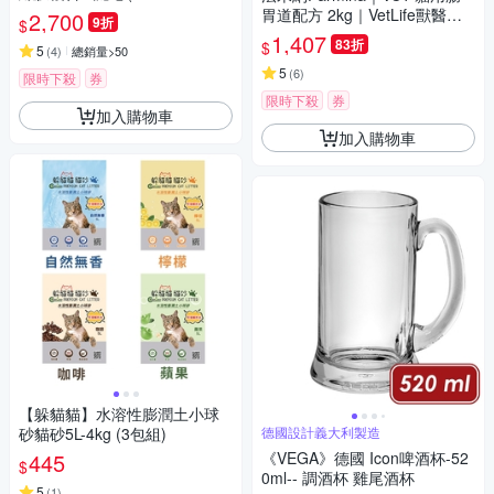
(SLIM系列專用)
胃道配方 2kg｜VetLife獸醫寵
2,700
9折
$
愛天然處方貓糧 2公斤 處方貓
1,407
83折
$
5
(
4
)
總銷量>50
飼料
5
(
6
)
限時下殺
券
限時下殺
券
加入購物車
加入購物車
【躲貓貓】水溶性膨潤土小球
砂貓砂5L-4kg (3包組)
德國設計義大利製造
445
《VEGA》德國 Icon啤酒杯-52
$
0ml-- 調酒杯 雞尾酒杯
5
(
1
)