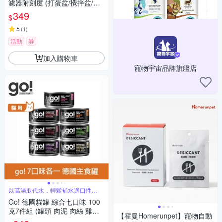
濾器附刻度 (打蛋盆/攪拌盆/烘
焙量杯)
349
$
5
(
1
)
活動
券
加入購物車
寵物宇宙品牌旗艦店
以高湯取代水，輕鬆補水適口性
UPUP
Go! 德國貓罐 綜合七口味 100
克7件組 (罐頭 肉泥 肉絲 雞肉
【霍曼Homerunpet】寵物自動
火雞 鴨肉 羊肉 鮭魚 鱈魚)