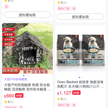
5
(
1
)
5
(
1
)
券
限時下殺
券
貨到通知我
貨到通知我
補貨中
補貨中
大號戶外防雨貓窩
Oven-Backed 烘焙客 無穀深海
大號戶外防雨貓窩 狗屋 防水寵
魚配方 全犬糧(小顆粒)1公斤 2
物籠 流浪貓窩 室外防水貓屋 貓
包
1,127
89折
$
房子別墅帳篷【50*40*45cm】
660
89折
$
5
(
1
)
5
(
1
)
限時下殺
券
限時下殺
券