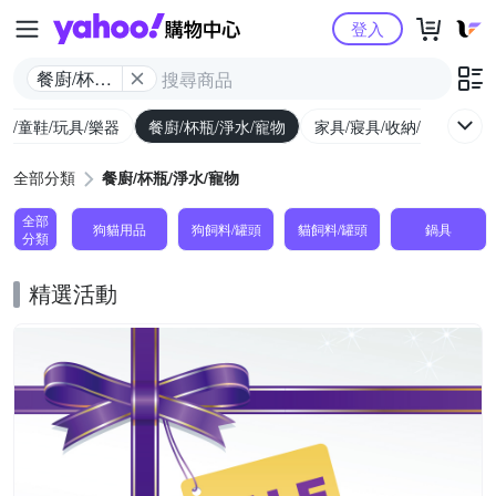
Yahoo購物中心
登入
餐廚/杯瓶/
淨水/寵物
幼/童鞋/玩具/樂器
餐廚/杯瓶/淨水/寵物
家具/寢具/收納/修繕
運
全部分類
餐廚/杯瓶/淨水/寵物
全部
狗貓用品
狗飼料/罐頭
貓飼料/罐頭
鍋具
分類
精選活動