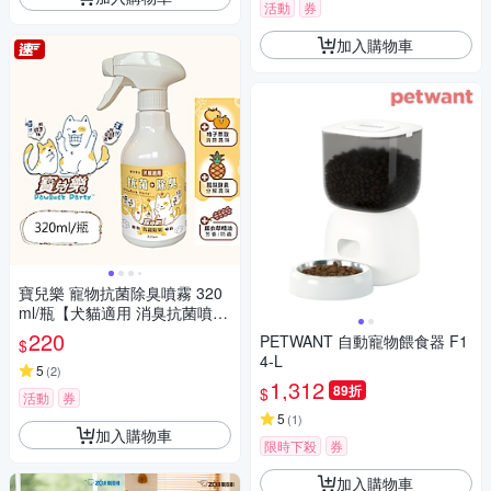
活動
券
加入購物車
寶兒樂 寵物抗菌除臭噴霧 320
ml/瓶【犬貓適用 消臭抗菌噴霧
貓狗用品除臭 除臭專用噴霧】
220
PETWANT 自動寵物餵食器 F1
$
4-L
5
(
2
)
1,312
89折
$
活動
券
5
(
1
)
加入購物車
限時下殺
券
加入購物車