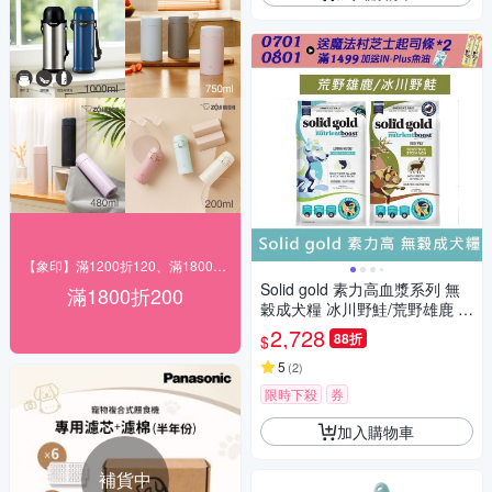
【象印】滿1200折120、滿1800折200
Solid gold 素力高血漿系列 無
滿1800折200
穀成犬糧 冰川野鮭/荒野雄鹿 9.
98KG 成犬 狗飼料 狗糧 犬糧
2,728
88折
$
鮭魚 鹿肉 全齡犬
5
(
2
)
限時下殺
券
加入購物車
補貨中