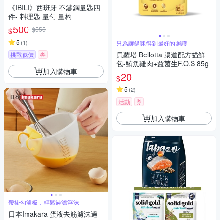
《IBILI》西班牙 不鏽鋼量匙四
件- 料理匙 量勺 量杓
500
$555
$
5
(
1
)
只為讓貓咪得到最好的照護
貝蘿塔 Bellotta 腸道配方貓鮮
挑戰低價
券
包-鮪魚雞肉+益菌生F.O.S 85g
加入購物車
20
$
5
(
2
)
活動
券
加入購物車
帶掛勾濾板，輕鬆過濾浮沫
日本Imakara 蛋液去筋濾沫過