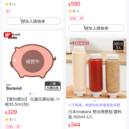
590
$
5
(
1
)
5
券
(
1
)
活動
券
加入購物車
加入購物車
補貨中
【樂扣樂扣】 玩趣抗菌砧板-小
豬35.5cm(快)
十字瓶嘴，輕鬆控制用量避免浪費
329
日本Imakara 雙頭擠壓瓶/醬料
$
瓶-500ml-3入
5
(
1
)
344
$
活動
券