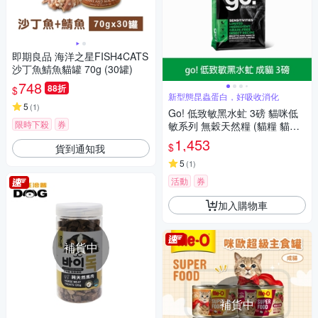
即期良品 海洋之星FISH4CATS
沙丁魚鯖魚貓罐 70g (30罐)
748
88折
$
新型態昆蟲蛋白，好吸收消化
5
(
1
)
Go! 低致敏黑水虻 3磅 貓咪低
限時下殺
券
敏系列 無穀天然糧 (貓糧 貓飼
料 蟲蛋白 昆蟲系 腸胃敏感)
1,453
$
貨到通知我
5
(
1
)
活動
券
加入購物車
補貨中
補貨中