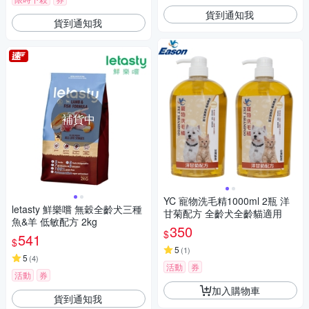
貨到通知我
貨到通知我
補貨中
YC 寵物洗毛精1000ml 2瓶 洋
letasty 鮮樂嚐 無穀全齡犬三種
甘菊配方 全齡犬全齡貓適用
魚&羊 低敏配方 2kg
350
$
541
$
5
(
1
)
5
(
4
)
活動
券
活動
券
加入購物車
貨到通知我