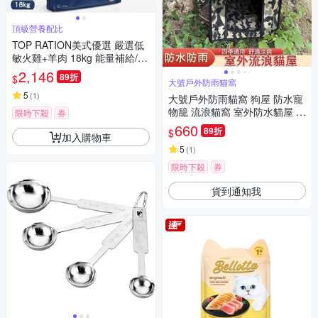
頂級營養配比
TOP RATION美式優選 嚴選低
敏火雞+羊肉 18kg 能量補給/良
好體態配方 提供毛孩日常養分
2,146
89折
$
送贈品
大號戶外防雨貓窩
5
(
1
)
大號戶外防雨貓窩 狗屋 防水寵
物籠 流浪貓窩 室外防水貓屋 貓
限時下殺
券
房子別墅帳篷【50*40*45cm】
660
89折
$
加入購物車
5
(
1
)
限時下殺
券
貨到通知我