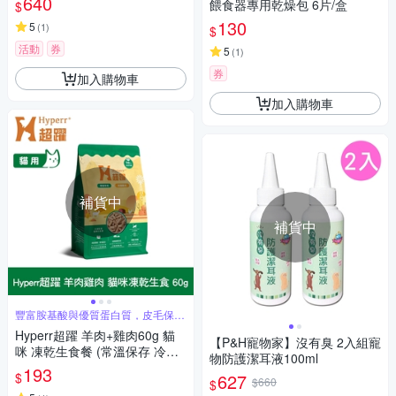
640
餵食器專用乾燥包 6片/盒
$
130
5
(
1
)
$
活動
券
5
(
1
)
券
加入購物車
加入購物車
補貨中
補貨中
豐富胺基酸與優質蛋白質，皮毛保健
首選
Hyperr超躍 羊肉+雞肉60g 貓
【P&H寵物家】沒有臭 2入組寵
咪 凍乾生食餐 (常溫保存 冷凍
物防護潔耳液100ml
乾燥 貓飼料 貓糧 無穀 低致敏)
193
$
627
$660
$