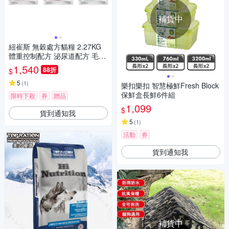
補貨中
紐崔斯 無穀處方貓糧 2.27KG
體重控制配方 泌尿道配方 毛球
控制配方
1,540
88折
$
5
(
1
)
樂扣樂扣 智慧極鮮Fresh Block
保鮮盒長鮮6件組
限時下殺
券
贈品
1,099
$
貨到通知我
5
(
1
)
活動
券
貨到通知我
補貨中