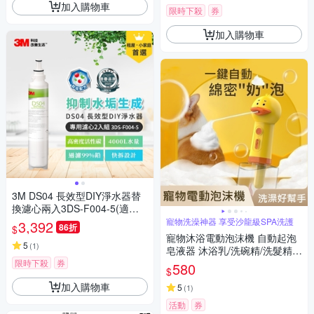
加入購物車
限時下殺
券
加入購物車
3M DS04 長效型DIY淨水器替
換濾心兩入3DS-F004-5(適用S
003/DS02/DS03/AP2-C405系
寵物洗澡神器 享受沙龍級SPA洗護
3,392
86折
$
列濾心)
寵物沐浴電動泡沫機 自動起泡
5
(
1
)
皂液器 沐浴乳/洗碗精/洗髮精泡
沫器 USB充電
限時下殺
券
580
$
加入購物車
5
(
1
)
活動
券