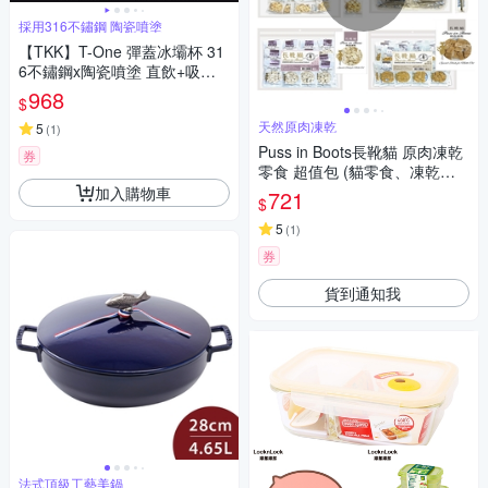
採用316不鏽鋼 陶瓷噴塗
【TKK】T-One 彈蓋冰壩杯 31
6不鏽鋼x陶瓷噴塗 直飲+吸管
保冰保溫 運動隨身杯 1200ML
968
$
(握把式)-任選
天然原肉凍乾
5
(
1
)
Puss in Boots長靴貓 原肉凍乾
券
零食 超值包 (貓零食、凍乾鮮
食)
加入購物車
721
$
5
(
1
)
券
貨到通知我
法式頂級工藝美鍋