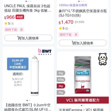
1000cc‧保溫保冷兩用
UNCLE PAUL 保羅叔叔 2包超
值組 田園生機狗食 3kg 低敏成
象印*1L*不銹鋼真空保溫保冷瓶
犬-室內/消化道 (哈士奇 成犬 老
(SJ-TG10)(快)
966
89折
$
犬 熟齡犬 狗飼料)
1,470
$1,590
$
5
(
1
)
5
(
2
)
限時下殺
券
限時下殺
券
加入購物車
加入購物車
【德國倍世 BWT】0.2um中空
絲膜複合式濾芯(SLIM-UF104)
法米納Farmina｜VC1 貓用腸