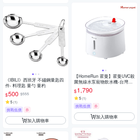
【HomeRun 霍曼】霍曼UVC殺
《IBILI》西班牙 不鏽鋼量匙四
菌無線水泵寵物飲水機-台灣專
件- 料理匙 量勺 量杓
用版(原廠保固一年)
1,790
$
500
$555
$
5
(
1
)
5
(
1
)
挑戰低價
券
挑戰低價
券
加入購物車
加入購物車