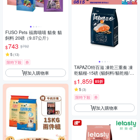
FUSO Pets 福壽喵喵 貓食 貓
飼料 20磅（9.07公斤）
743
$782
$
5
(
13
)
限時下殺
券
TAPAZO特百滋 凍乾三重奏 凍
加入購物車
乾貓糧-15磅 (貓飼料/貓乾糧/貓
糧)
1,859
85折
$
5
(
3
)
限時下殺
券
加入購物車