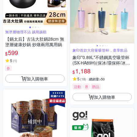
無塗層物理不沾 越用越順
【鍋太后】古法大肚鍋28cm 無
塗層健康炒鍋 炒燉兩用萬用鍋
象印首款大容量吸管杯，盡享飲品
599
$
象印*0.89L*不銹鋼真空吸管杯
5
(
1
)
(SX-HA89H)(保冰/環保杯/冰壩
杯)(快)
券
1,188
$
加入購物車
5
(
18
)
總銷量>50
活動
券
贈品
加入購物車
補貨中