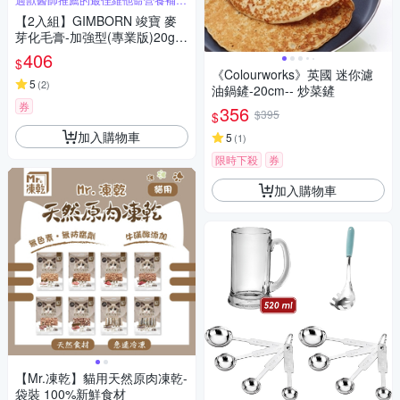
品
【2入組】GIMBORN 竣寶 麥
芽化毛膏-加強型(專業版)20g x
2
406
$
《Colourworks》英國 迷你濾
5
(
2
)
油鍋鏟-20cm-- 炒菜鏟
券
356
$395
$
加入購物車
5
(
1
)
限時下殺
券
加入購物車
【Mr.凍乾】貓用天然原肉凍乾-
袋裝 100%新鮮食材