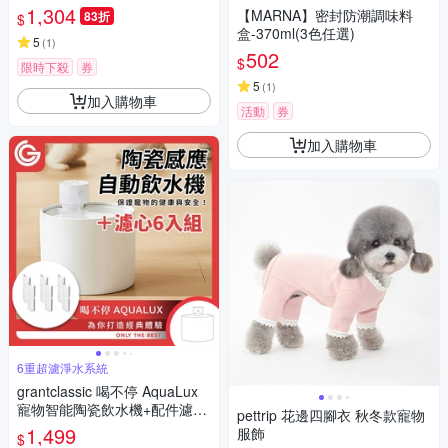
天然處方犬糧 2公斤 處方狗飼
1,304
【MARNA】密封防潮調味料
83折
$
料
盒-370ml(3色任選)
5
(
1
)
502
$
限時下殺
券
5
(
1
)
加入購物車
活動
券
加入購物車
6重超濾淨水系統
grantclassic 喝不停 AquaLux
寵物智能陶瓷飲水機+配件濾芯
pettrip 花邊四腳衣 秋冬款寵物
6入組
1,499
服飾
$