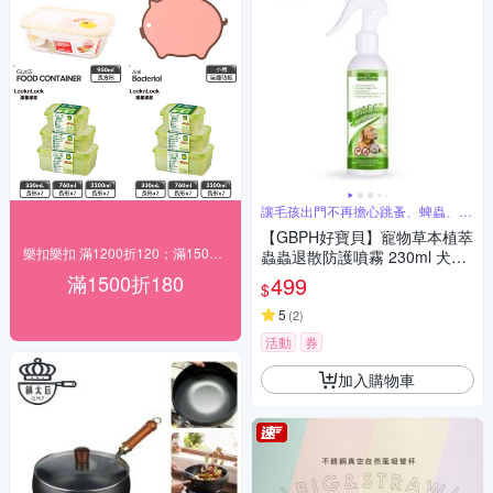
讓毛孩出門不再擔心跳蚤、蜱蟲、蚊
子叮咬
【GBPH好寶貝】寵物草本植萃
樂扣樂扣 滿1200折120；滿1500折180
蟲蟲退散防護噴霧 230ml 犬貓
通用遠離蟲蟲危機長效防護外
滿1500折180
499
$
出必備
5
(
2
)
活動
券
加入購物車