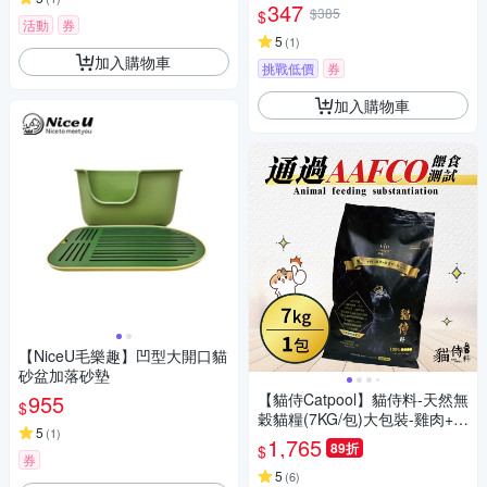
347
$385
$
活動
券
5
(
1
)
加入購物車
挑戰低價
券
加入購物車
【NiceU毛樂趣】凹型大開口貓
砂盆加落砂墊
955
【貓侍Catpool】貓侍料-天然無
$
穀貓糧(7KG/包)大包裝-雞肉+羊
5
(
1
)
肉+靈芝+鱉蛋粉+離胺酸(黑貓
1,765
89折
$
侍)
券
5
(
6
)