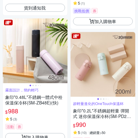
5
(
1
)
貨到通知我
挑戰低價
券
加入購物車
霧面設計，簡約輕巧
象印*0.48L*不銹鋼一體式中栓
保溫保冷杯(SM-ZB48E)(快)
超輕量進化的OneTouch保溫杯
988
象印*0.2L*不銹鋼超輕量 彈開
$
式 迷你保溫保冷杯(SM-PD20)
5
(
3
)
(快)
990
$
活動
券
5
(
10
)
總銷量>50
加入購物車