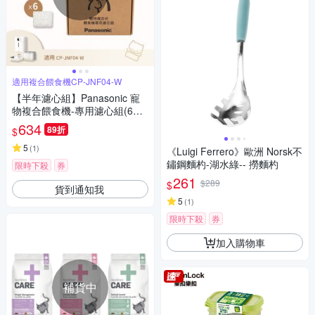
適用複合餵食機CP-JNF04-W
【半年濾心組】Panasonic 寵
物複合餵食機-專用濾心組(6入)
CP-JNF04WT1
634
89折
$
5
(
1
)
《Luigi Ferrero》歐洲 Norsk不
鏽鋼麵杓-湖水綠-- 撈麵杓
限時下殺
券
261
$289
$
貨到通知我
5
(
1
)
限時下殺
券
加入購物車
補貨中