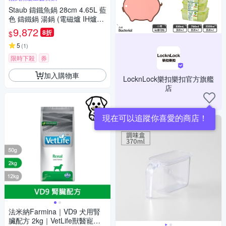
Staub 鑄鐵魚鍋 28cm 4.65L 藍
色 鑄鐵鍋 湯鍋 (電磁爐 IH爐可
用)
9,872
8折
$
5
(
1
)
限時下殺
券
加入購物車
LocknLock樂扣樂扣官方旗艦
店
現在可以追蹤你喜愛的商店！
法米納Farmina｜VD9 犬用腎
臟配方 2kg｜VetLife獸醫寵愛