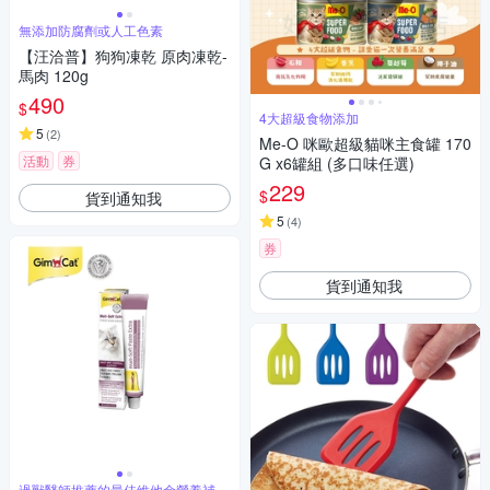
無添加防腐劑或人工色素
【汪洽普】狗狗凍乾 原肉凍乾-
馬肉 120g
490
$
4大超級食物添加
5
(
2
)
Me-O 咪歐超級貓咪主食罐 170
活動
券
G x6罐組 (多口味任選)
229
$
貨到通知我
5
(
4
)
券
貨到通知我
過獸醫師推薦的最佳維他命營養補充