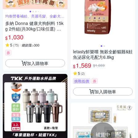
均衡營養補給、亮麗毛髮、全齡犬適
用
多納 Donna 健康犬狗飼料 15k
g 2件組(共30kg/口味任選) 囤
貨大容量 狗乾糧 犬糧推薦 全齡
1,030
$
犬 成犬 幼犬 中大型犬 營養均
衡 挑嘴 牛肉 雞肉【官方直營】
5
(
75
)
總銷量>300
letasty鮮樂嚐 無穀全齡貓雞&鮭
券
魚泌尿化毛配方6.8kg
加入購物車
1,569
$1,669
$
5
(
2
)
挑戰低價
券
加入購物車
補貨中