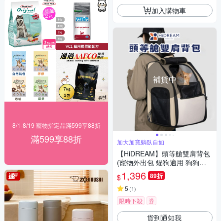
加入購物車
補貨中
8/1-8/19 寵物指定品滿599享88折
滿599享88折
加大加寬躺臥自如
【HiDREAM】頭等艙雙肩背包
(寵物外出包 貓狗適用 狗狗背
包 貓咪背包 貓咪外出包 寵物
1,396
89折
$
包)
5
(
1
)
限時下殺
券
貨到通知我