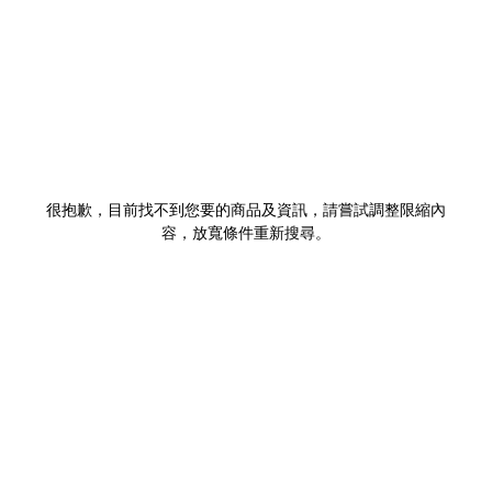
很抱歉，目前找不到您要的商品及資訊，請嘗試調整限縮內
容，放寬條件重新搜尋。