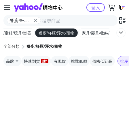
Yahoo購物中心
登入
餐廚/杯瓶/
淨水/寵物
幼/童鞋/玩具/樂器
餐廚/杯瓶/淨水/寵物
家具/寢具/收納/修繕
運
全部分類
餐廚/杯瓶/淨水/寵物
品牌
快速到貨
有現貨
挑戰低價
價格低到高
排序