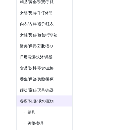
精品/黃金/珠寶/手錶
女裝/男裝/牛仔休閒
內衣/內褲/襪子/睡衣
女鞋/男鞋/包包/行李箱
醫美/保養/彩妝/香水
日用清潔/洗沐/美髮
食品/飲料/零食/生鮮
養生/保健/美體/醫療
婦幼/童鞋/玩具/樂器
餐廚/杯瓶/淨水/寵物
鍋具
碗盤/餐具