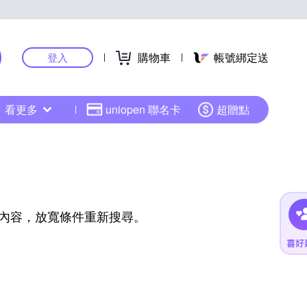
購物車
帳號綁定送
登入
看更多
uniopen 聯名卡
超贈點
內容，放寬條件重新搜尋。