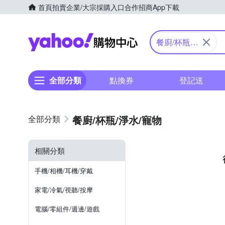
首頁
拍賣
企業/大宗採購入口
合作招商
App下載
Yahoo購物中心
餐廚/杯瓶/
淨水/寵物
全部分類
點換券
登記送
餐廚/杯瓶/淨水/寵物
相關分類
手機/相機/耳機/穿戴
家電/冷氣/視聽/按摩
電腦/零組件/週邊/遊戲