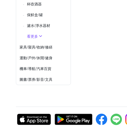
杯壺酒器
保鮮盒/罐
濾水/淨水器材
看更多
家具/寢具/收納/修繕
運動/戶外/休閒/健身
機車/導航/汽車百貨
圖書/票券/影音/文具