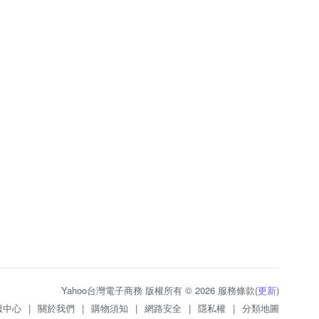
Yahoo台灣電子商務 版權所有 © 2026 服務條款(
更新
)
服中心
|
關於我們
|
購物須知
|
網路安全
|
隱私權
|
分類地圖