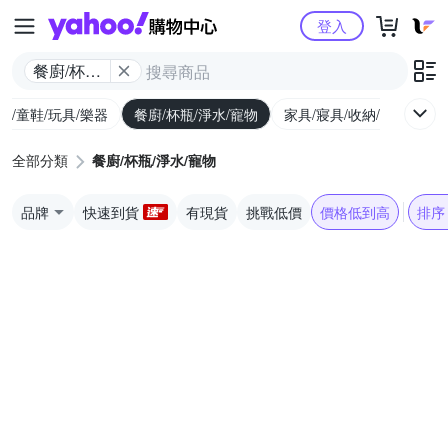
Yahoo購物中心
登入
餐廚/杯瓶/
淨水/寵物
幼/童鞋/玩具/樂器
餐廚/杯瓶/淨水/寵物
家具/寢具/收納/修繕
運
全部分類
餐廚/杯瓶/淨水/寵物
品牌
快速到貨
有現貨
挑戰低價
價格低到高
排序