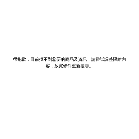
很抱歉，目前找不到您要的商品及資訊，請嘗試調整限縮內
容，放寬條件重新搜尋。