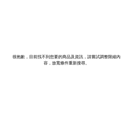
很抱歉，目前找不到您要的商品及資訊，請嘗試調整限縮內
容，放寬條件重新搜尋。