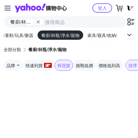
Yahoo購物中心
登入
餐廚/杯瓶/
淨水/寵物
幼/童鞋/玩具/樂器
餐廚/杯瓶/淨水/寵物
家具/寢具/收納/修繕
運
全部分類
餐廚/杯瓶/淨水/寵物
品牌
快速到貨
有現貨
挑戰低價
價格低到高
排序