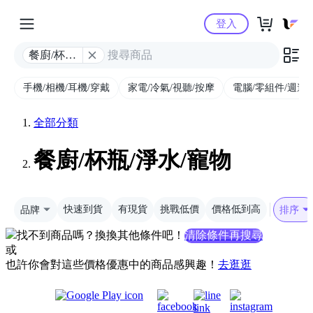
Yahoo購物中心
登入
餐廚/杯瓶/
淨水/寵物
手機/相機/耳機/穿戴
家電/冷氣/視聽/按摩
電腦/零組件/週邊/
全部分類
餐廚/杯瓶/淨水/寵物
品牌
快速到貨
有現貨
挑戰低價
價格低到高
排序
找不到商品嗎？換換其他條件吧！
清除條件再搜尋
或
也許你會對這些價格優惠中的商品感興趣！
去逛逛