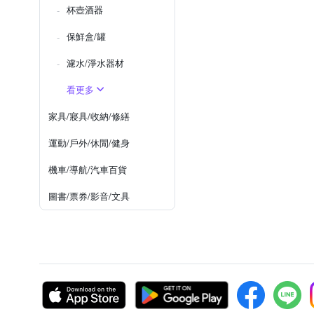
杯壺酒器
保鮮盒/罐
濾水/淨水器材
看更多
家具/寢具/收納/修繕
運動/戶外/休閒/健身
機車/導航/汽車百貨
圖書/票券/影音/文具