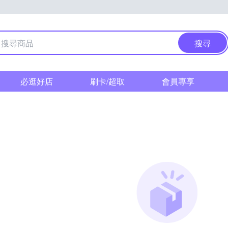
搜尋
必逛好店
刷卡/超取
會員專享