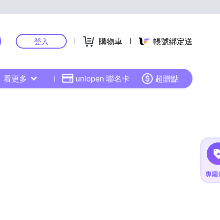
購物車
帳號綁定送
登入
看更多
uniopen 聯名卡
超贈點