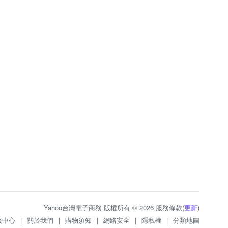
Yahoo台灣電子商務 版權所有 © 2026 服務條款(
更新
)
服中心
|
關於我們
|
購物須知
|
網路安全
|
隱私權
|
分類地圖