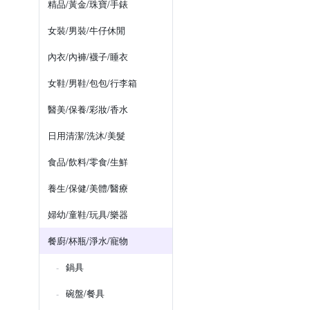
精品/黃金/珠寶/手錶
女裝/男裝/牛仔休閒
內衣/內褲/襪子/睡衣
女鞋/男鞋/包包/行李箱
醫美/保養/彩妝/香水
日用清潔/洗沐/美髮
食品/飲料/零食/生鮮
養生/保健/美體/醫療
婦幼/童鞋/玩具/樂器
餐廚/杯瓶/淨水/寵物
鍋具
碗盤/餐具