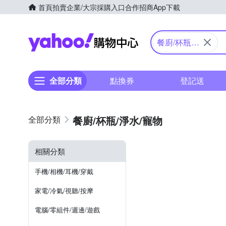
首頁
拍賣
企業/大宗採購入口
合作招商
App下載
Yahoo購物中心
餐廚/杯瓶/
淨水/寵物
全部分類
點換券
登記送
餐廚/杯瓶/淨水/寵物
相關分類
手機/相機/耳機/穿戴
家電/冷氣/視聽/按摩
電腦/零組件/週邊/遊戲