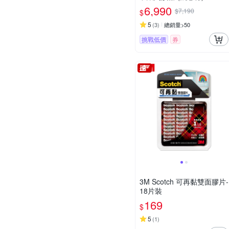
6,990
$7,190
$
5
(
3
)
總銷量>50
挑戰低價
券
3M Scotch 可再黏雙面膠片-
18片裝
169
$
5
(
1
)