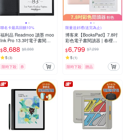
聯名卡最高回饋10%
限量送好禮(送完為止)
福利品 Readmoo 讀墨 moo
博客來【BooksPad】7.8吋
Ink Pro 13.3吋電子書閱讀
彩色電子書閱讀器 | 春櫻粉
器
(限量)
8,688
6,799
$8,888
$7,299
$
$
5
5
(
3
)
(
1
)
限時下殺
券
限時下殺
贈品