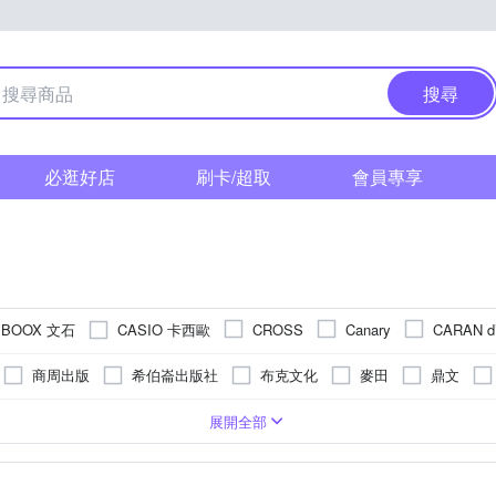
搜尋
必逛好店
刷卡/超取
會員專享
BOOX 文石
CASIO 卡西歐
CROSS
Canary
CARAN d
Deli 得力
FILUX 
Double A
Faber-Castell
fILOFAX
商周出版
希伯崙出版社
布克文化
麥田
鼎文
LIFE 徠福
MAX 美克司
MBS 
LIBERTY
MARNA
創
華雲數位
大牌出版
九歌
采實
奇幻基地
件夾/L型夾
創作
接著劑
筆記本
職場工作術
健康生活
博弈
訂書機
放大鏡
人文史地/自然科普/社會
紙本
尺
白膠
墨水
地球儀
瞬間膠
剪刀
色鉛筆
英語
迴紋針
熱熔膠
繪畫
史地
便
展開全部
Pentel 飛龍
PILOT 百樂
P
PAPERLINE
PaperOne
積木文化
臺灣商務印書館
獨步文化
易博士
八旗文化
小說
禮品包裝袋/盒
修正帶
經濟/金融/趨勢
筆袋/鉛筆盒
便條紙
人文
切割墊
針線包
自然/科學
削鉛筆機
其他紙製品
飲食/食譜
放大鏡
其他商品
宗
STAEDTLER 施德樓
STRONG
SkyGlobe
STABILO
水滴文化
堡壘
楓書坊
方舟文化
楓葉社
春光
複寫紙
行銷廣告/業務
膠台
電腦資訊
書籤
書擋
飲食保健
筆筒
科普/百科
證件帶
多
休