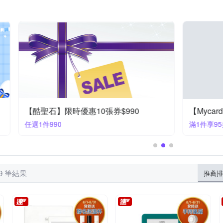
I.P 台灣聯合
ZEBRA 斑馬牌
其他品牌
力田
同春
社)
高寶
日出出版
小麥田
楓樹林
 軍事
勵志故事/散文
運動/戶外活動
建築/空間設計
亞洲
輕小說
疾病百科
心理諮商/治療
風水/星座/占卜
人際關
/美/非/大洋洲旅遊
0張券$990
【Mycard】限時優惠95折起
滿1件享95折
49 筆結果
推薦排