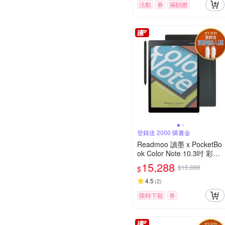
活動
券
滿額贈
登錄送 2000 購書金
Readmoo 讀墨 x PocketBo
ok Color Note 10.3吋 彩色
電子書閱讀器
15,288
$15,888
$
4.5
(
2
)
限時下殺
券