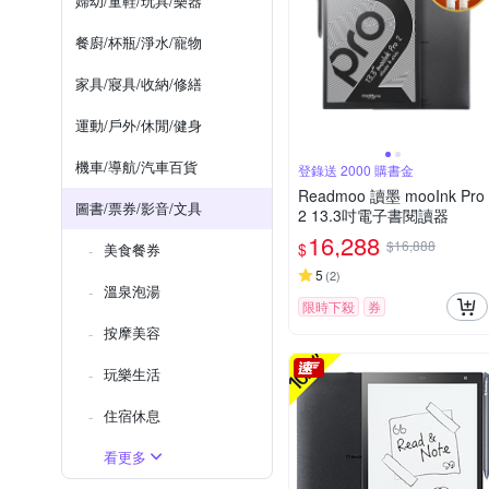
婦幼/童鞋/玩具/樂器
餐廚/杯瓶/淨水/寵物
家具/寢具/收納/修繕
運動/戶外/休閒/健身
機車/導航/汽車百貨
登錄送 2000 購書金
Readmoo 讀墨 mooInk Pro
圖書/票券/影音/文具
2 13.3吋電子書閱讀器
16,288
$16,888
$
美食餐券
5
(
2
)
溫泉泡湯
限時下殺
券
按摩美容
玩樂生活
住宿休息
看更多