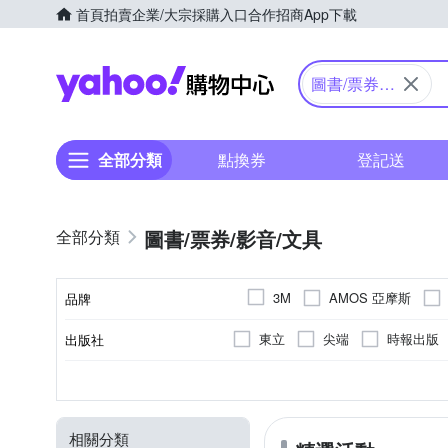
首頁
拍賣
企業/大宗採購入口
合作招商
App下載
Yahoo購物中心
圖書/票券/
影音/文具
全部分類
點換券
登記送
圖書/票券/影音/文具
AMOS 亞摩斯
3M
品牌
COX 三燕
Conalife
東立
尖端
時報出版
出版社
品牌名稱
Kuretake 吳竹
LAMY
麥浩斯
臉譜
城邦原
漫畫
筆
貼紙
流行時尚
月刊
美工刀
翻譯文學
海報
週刊
旅遊情報
資料袋/文
便利貼
季刊
華文
分類
類別
顏色
種類
類型
刊別
PARKER
PANTONE
原水文化
馬可孛羅
管理/經營/領導
計算機
桌遊類
口紅膠
擺飾
科幻/奇幻
桌曆
印章
SAKURA 櫻花
SDI 手牌
相關分類
摩托車雜誌社
貓頭鷹
文學小說
捲尺
筆芯
心理學/社會議題
票卡夾