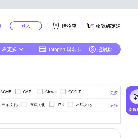
購物車
帳號綁定送
登入
看更多
uniopen 聯名卡
超贈點
’ACHE
CARL
Clover
COGIT
更多
飛力士
GASH
HyRead
KW-triO
三采文化
博碩文化
木馬文化
17K
更多
萬事捷
MyCard
NT Cutter
OLFA
野人出版
創意市集
橡樹林文化
墨刻
利貼夾
記錄本
個人成長
裁刀
鑰匙圈
投資理財
橡皮擦
蠟筆
懸疑/推理小說
磁鐵
信封/信紙
更多
更多
更多
LATINUM 白金
Readmoo 讀墨
PLUS+
幸福文化
小牛頓
方智
教
墊板
成功法
圓規
親子教養
護貝機
養生法
印泥
 自強牌
SUCCESS 成功
TEMPO
台灣商務
先覺出版
悅知文化
功能色紙
閒/嗜好
羅曼史/言情小說
圖文繪本