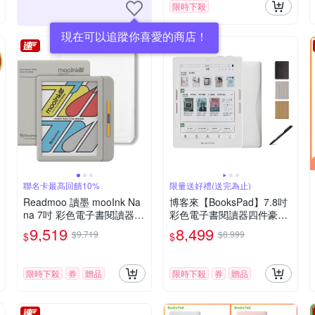
限時下殺
現在可以追蹤你喜愛的商店！
聯名卡最高回饋10%
限量送好禮(送完為止)
Readmoo 讀墨 mooInk Na
博客來【BooksPad】7.8吋
na 7吋 彩色電子書閱讀器-
彩色電子書閱讀器四件豪華
迷月白+7吋透明殼 (組合)
組(白色主機+黑筆+筆芯+殼)
9,519
8,499
$9,719
$8,999
$
$
限時下殺
券
贈品
限時下殺
券
贈品