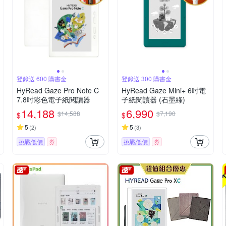
登錄送 600 購書金
登錄送 300 購書金
HyRead Gaze Pro Note C
HyRead Gaze Mini+ 6吋電
7.8吋彩色電子紙閱讀器
子紙閱讀器 (石墨綠)
14,188
6,990
$14,588
$7,190
$
$
5
5
(
2
)
(
3
)
挑戰低價
券
挑戰低價
券