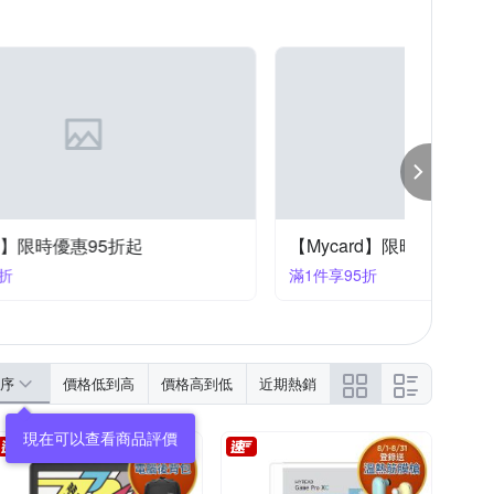
巨倫
筆樂 PENROTE
雄獅
涵碧樓
旅遊
哲學
歷史/武俠小說
係
日語
世界經典文學
家庭/兩性
【Mycard】限時優惠95折起
【GA
滿1件享95折
滿1件享
序
價格低到高
價格高到低
近期熱銷