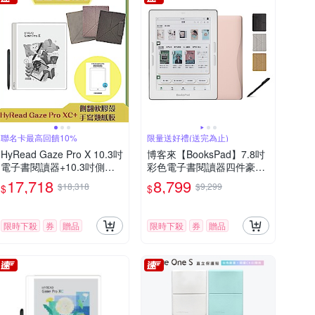
聯名卡最高回饋10%
限量送好禮(送完為止)
HyRead Gaze Pro X 10.3吋
博客來【BooksPad】7.8吋
電子書閱讀器+10.3吋側翻
彩色電子書閱讀器四件豪華
軟膠殼+手寫類紙膜 (組合)
組(粉色主機+黑筆+筆芯+殼)
17,718
8,799
$18,318
$9,299
$
$
限時下殺
券
贈品
限時下殺
券
贈品