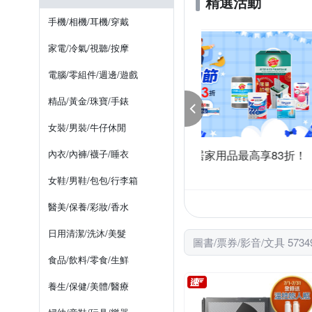
精選活動
W.
TOMBOW
UNI
PRESIDENT Inc.(プレジデント
繪本/圖畫書
政治 / 法律 /
手機/相機/耳機/穿戴
博客來
城邦讀書花園
恐怖/驚悚小說
繪畫
家電/冷氣/視聽/按摩
詩
學習/潛能開發
歐
電腦/零組件/週邊/遊戲
精品/黃金/珠寶/手錶
女裝/男裝/牛仔休閒
 爸氣購物節 居家用品最高享83折！
內衣/內褲/襪子/睡衣
【酷聖石】限時優惠1
件享83折
任選1件990
女鞋/男鞋/包包/行李箱
醫美/保養/彩妝/香水
日用清潔/洗沐/美髮
圖書/票券/影音/文具 573
食品/飲料/零食/生鮮
養生/保健/美體/醫療