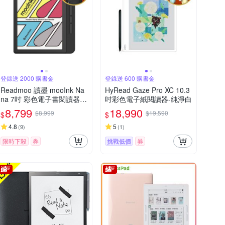
登錄送 2000 購書金
登錄送 600 購書金
Readmoo 讀墨 mooInk Na
HyRead Gaze Pro XC 10.3
na 7吋 彩色電子書閱讀器-
吋彩色電子紙閱讀器-純淨白
暗夜黑
8,799
18,990
$8,999
$19,590
$
$
4.8
5
(
9
)
(
1
)
限時下殺
券
挑戰低價
券