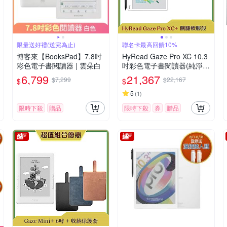
限量送好禮(送完為止)
聯名卡最高回饋10%
博客來【BooksPad】7.8吋
HyRead Gaze Pro XC 10.3
彩色電子書閱讀器 | 雲朵白
吋彩色電子書閱讀器(純淨
白)+10.3吋側翻軟膠殼 (組
6,799
21,367
$7,299
$22,167
$
$
合)
5
(
1
)
限時下殺
贈品
限時下殺
券
贈品