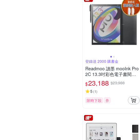
登錄送 2000 購書金
Readmoo 讀墨 mooInk Pro
2C 13.3吋彩色電子書閱讀
器平板
23,188
$23,988
$
5
(
1
)
限時下殺
券