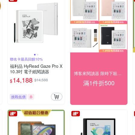
聯名卡最高回饋10%
福利品 HyRead Gaze Pro X
10.3吋 電子紙閱讀器
博客來閱讀器 限時下殺送好禮
14,188
$14,588
$
滿1件折500
挑戰低價
券