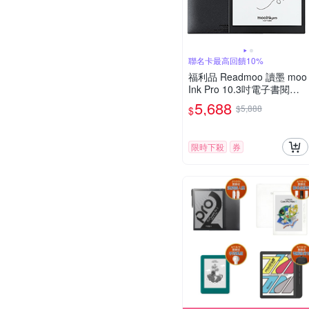
聯名卡最高回饋10%
福利品 Readmoo 讀墨 moo
Ink Pro 10.3吋電子書閱讀
器
5,688
$5,888
$
限時下殺
券