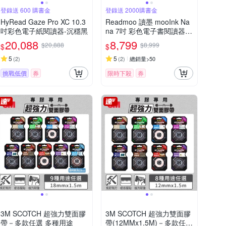
登錄送 600 購書金
登錄送 2000購書金
HyRead Gaze Pro XC 10.3
Readmoo 讀墨 mooInk Na
吋彩色電子紙閱讀器-沉穩黑
na 7吋 彩色電子書閱讀器-
迷月白
20,088
8,799
$20,888
$8,999
$
$
5
5
(
2
)
(
2
)
總銷量>50
挑戰低價
券
限時下殺
券
3M SCOTCH 超強力雙面膠
3M SCOTCH 超強力雙面膠
帶－多款任選 多種用途
帶(12MMx1.5M)－多款任選