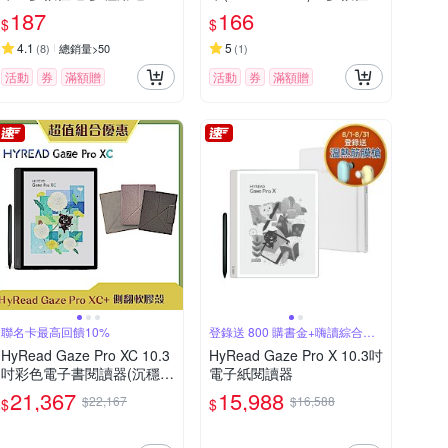
多種用途
187
166
$
$
4.1
5
(
8
)
總銷量>50
(
1
)
活動
券
滿額贈
活動
券
滿額贈
聯名卡最高回饋10%
登錄送 800 購書金+嗨讀綜合包
30天
HyRead Gaze Pro XC 10.3
HyRead Gaze Pro X 10.3吋
吋彩色電子書閱讀器(沉穩
電子紙閱讀器
黑)+10.3吋側翻軟膠殼 (組
21,367
15,988
$22,167
$16,588
$
$
合)