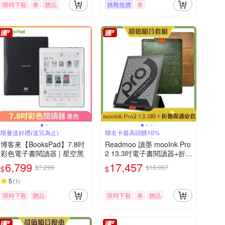
限時下殺
券
贈品
挑戰低價
券
限量送好禮(送完為止)
聯名卡最高回饋10%
博客來【BooksPad】7.8吋
Readmoo 讀墨 mooInk Pro
彩色電子書閱讀器 | 星空黑
2 13.3吋電子書閱讀器+折疊
皮套 (組合)
6,799
17,457
$7,299
$18,057
$
$
5
(
1
)
限時下殺
贈品
限時下殺
券
贈品