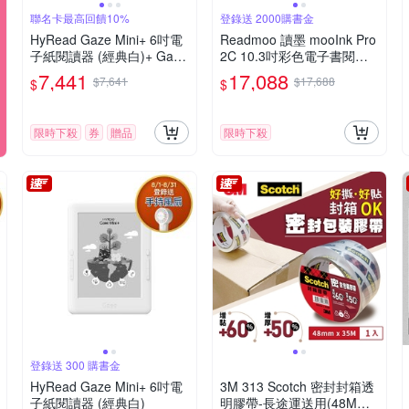
聯名卡最高回饋10%
登錄送 2000購書金
HyRead Gaze Mini+ 6吋電
Readmoo 讀墨 mooInk Pro
子紙閱讀器 (經典白)+ Gaze
2C 10.3吋彩色電子書閱讀
收納保護套 (組合)
器平板
7,441
17,088
$7,641
$17,688
$
$
限時下殺
券
贈品
限時下殺
登錄送 300 購書金
HyRead Gaze Mini+ 6吋電
3M 313 Scotch 密封封箱透
子紙閱讀器 (經典白)
明膠帶-長途運送用(48MMX