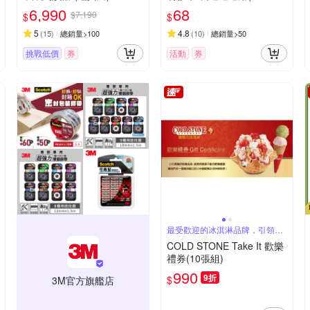
35M)
6,990
68
$7,190
$
$
5
4.8
(
15
)
總銷量>100
(
10
)
總銷量>50
挑戰低價
券
活動
券
最受歡迎的冰淇淋品牌，引領食
尚潮流
COLD STONE Take It 歡樂
禮券(10張組)
990
9折
$
3M官方旗艦店