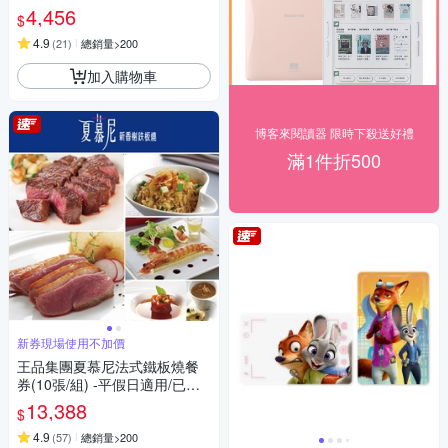
4,456
$
4.9
(
21
)
總銷量>200
加入購物車
博客來閱讀器 限時下殺送好禮
滿1件折500
新券現場使用不加價
王品集團夏慕尼法式鐵板燒餐
券(10張/組) -平假日適用/已含
服務費(新券)
13,388
$
4.9
(
57
)
總銷量>200