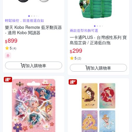
輕鬆操控，前進後退自如
樂天 Kobo Remote 藍牙翻頁器
兩款造型吊飾可選
- 適用 Kobo 閱讀器
一卡通PLUS - 台灣感性系列 寶
899
$
島茄芷袋 / 正港藍白拖
5
(
4
)
299
$
券
5
(
2
)
加入購物車
加入購物車