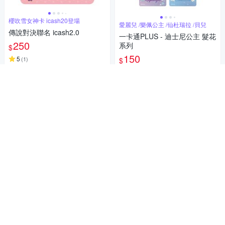
櫻吹雪女神卡 icash20登場
愛麗兒 /樂佩公主 /仙杜瑞拉 /貝兒
傳說對決聯名 icash2.0
一卡通PLUS - 迪士尼公主 髮花
250
系列
$
150
5
(
1
)
$
加入購物車
加入購物車
新色上市
利百代 LG-607-21 圓桶型旋轉
樂天 Kobo Stylus 2 觸控筆 - 白
式21克口紅膠