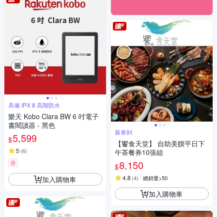
具備 IPX 8 高階防水
樂天 Kobo Clara BW 6 吋電子
書閱讀器 - 黑色
新券到
5,599
$
【饗食天堂】 自助美饌平日下
5
(
6
)
午茶餐券10張組
8,150
券
$
4.8
(
4
)
總銷量>50
加入購物車
加入購物車