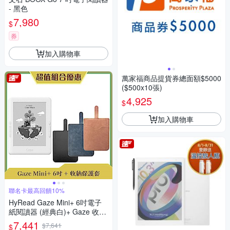
- 黑色
7,980
$
券
加入購物車
萬家福商品提貨券總面額$5000
($500x10張)
4,925
$
加入購物車
聯名卡最高回饋10%
HyRead Gaze Mini+ 6吋電子
紙閱讀器 (經典白)+ Gaze 收納
保護套 (組合)
7,441
$7,641
$