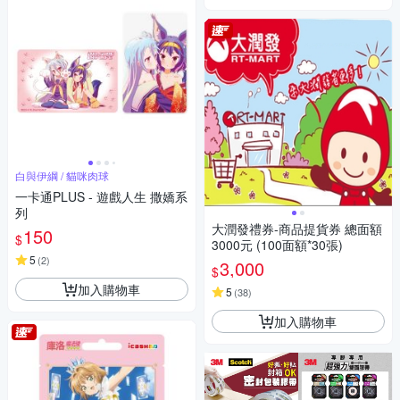
白與伊綱 / 貓咪肉球
一卡通PLUS - 遊戲人生 撒嬌系
列
大潤發禮券-商品提貨券 總面額
150
$
3000元 (100面額*30張)
5
(
2
)
3,000
$
加入購物車
5
(
38
)
加入購物車