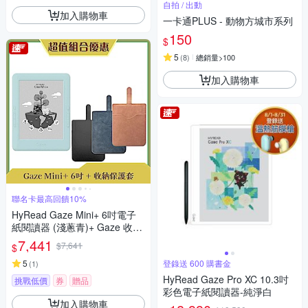
自拍 / 出動
加入購物車
一卡通PLUS - 動物方城市系列
150
$
5
(
8
)
總銷量>100
加入購物車
聯名卡最高回饋10%
HyRead Gaze Mini+ 6吋電子
紙閱讀器 (淺蔥青)+ Gaze 收納
保護套 (組合)
7,441
$7,641
$
5
登錄送 600 購書金
(
1
)
HyRead Gaze Pro XC 10.3吋
挑戰低價
券
贈品
彩色電子紙閱讀器-純淨白
加入購物車