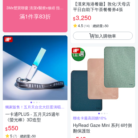
【漢來海港餐廳】敦化/天母店
3Mx聲寶聯慶 清潔x醫療x修繕 指定品享83折
平日自助下午茶餐餐券4張
滿1件享83折
3,250
$
4.5
(
14
)
總銷量>50
加入購物車
獨家販售！五月天台北大巨蛋演唱會
限定周邊
一卡通PLUS - 五月天25週年
聯名卡最高回饋10%
《螢光棒》3D造型
HyRead Gaze Mini 系列 6吋側
550
$
翻保護殼
5
(
7
)
總銷量>50