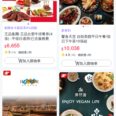
刷聯名卡最高享4%回饋
新券到
王品集團-王品台塑牛排餐券(4
饗食天堂 自助美饌平日午餐/假
張) -平假日適用/已含服務費
日下午茶10張組
6,655
$
10,038
$
5
(
14
)
總銷量>50
4.9
(
16
)
總銷量>50
加入購物車
加入購物車