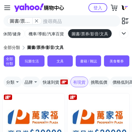
Yahoo購物中心
登入
圖書/票券/
影音/文具
外/休閒/健身
機車/導航/汽車百貨
圖書/票券/影音/文具
全部分類
圖書/票券/影音/文具
全部
玩樂生活
文具
書籍 / 雜誌
美食餐券
分類
分類
品牌
快速到貨
有現貨
挑戰低價
價格低到