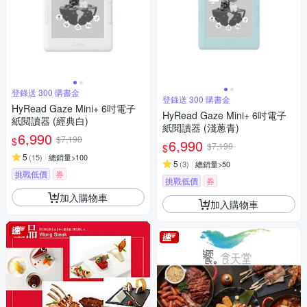
登錄送 300 購書金
登錄送 300 購書金
HyRead Gaze Mini+ 6吋電子
HyRead Gaze Mini+ 6吋電子
紙閱讀器 (經典白)
紙閱讀器 (淺蔥青)
6,990
$7,190
$
6,990
$7,190
$
5
(
15
)
總銷量>100
5
(
3
)
總銷量>50
挑戰低價
券
挑戰低價
券
加入購物車
加入購物車