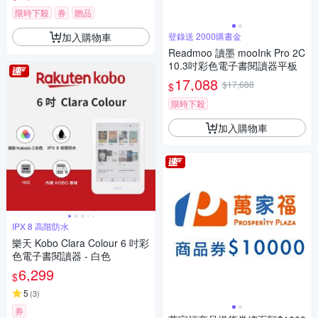
限時下殺
券
贈品
加入購物車
登錄送 2000購書金
Readmoo 讀墨 mooInk Pro 2C
10.3吋彩色電子書閱讀器平板
17,088
$17,688
$
限時下殺
加入購物車
IPX 8 高階防水
樂天 Kobo Clara Colour 6 吋彩
色電子書閱讀器 - 白色
6,299
$
5
(
3
)
券