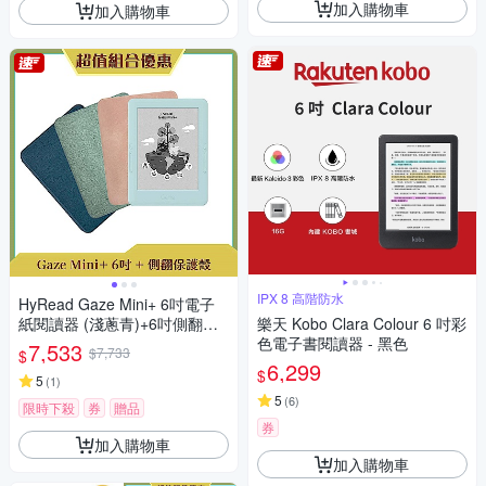
加入購物車
加入購物車
IPX 8 高階防水
HyRead Gaze Mini+ 6吋電子
紙閱讀器 (淺蔥青)+6吋側翻保
樂天 Kobo Clara Colour 6 吋彩
護殼
色電子書閱讀器 - 黑色
7,533
$7,733
$
6,299
$
5
(
1
)
5
(
6
)
限時下殺
券
贈品
券
加入購物車
加入購物車