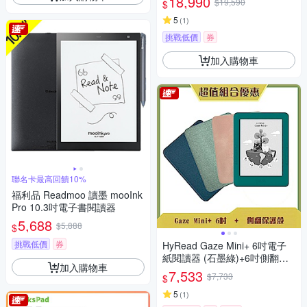
18,990
$19,590
$
5
(
1
)
挑戰低價
券
加入購物車
聯名卡最高回饋10%
福利品 Readmoo 讀墨 mooInk
Pro 10.3吋電子書閱讀器
5,688
$5,888
$
挑戰低價
券
HyRead Gaze Mini+ 6吋電子
紙閱讀器 (石墨綠)+6吋側翻保
加入購物車
護殼
7,533
$7,733
$
5
(
1
)