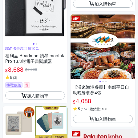
加入購物車
聯名卡最高回饋10%
福利品 Readmoo 讀墨 mooInk
Pro 13.3吋電子書閱讀器
8,688
$8,888
$
5
(
3
)
挑戰低價
券
【漢來海港餐廳】南部平日自
助晚餐餐券4張
加入購物車
4,088
$
5
(
15
)
總銷量>100
加入購物車