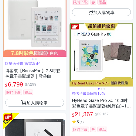
限時下殺
券
贈品
加入購物車
限量送好禮(送完為止)
博客來【BooksPad】7.8吋彩
色電子書閱讀器 | 雲朵白
6,799
$7,299
$
限時下殺
贈品
聯名卡最高回饋10%
HyRead Gaze Pro XC 10.3吋
加入購物車
彩色電子書閱讀器(純淨白)+10.
3吋側翻軟膠殼 (組合)
21,367
$22,167
$
5
(
1
)
限時下殺
券
贈品