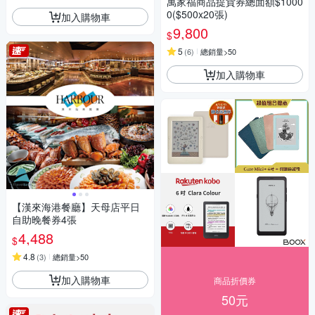
萬家福商品提貨券總面額$1000
0($500x20張)
加入購物車
9,800
$
5
(
6
)
總銷量>50
加入購物車
【漢來海港餐廳】天母店平日
自助晚餐券4張
4,488
$
4.8
(
3
)
總銷量>50
加入購物車
商品折價券
50元