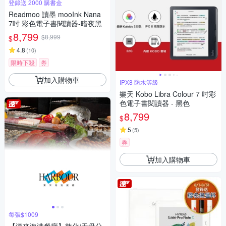
登錄送 2000 購書金
Readmoo 讀墨 mooInk Nana
7吋 彩色電子書閱讀器-暗夜黑
8,799
$8,999
$
4.8
(
10
)
限時下殺
券
加入購物車
IPX8 防水等級
樂天 Kobo Libra Colour 7 吋彩
色電子書閱讀器 - 黑色
8,799
$
5
(
5
)
券
加入購物車
每張$1009