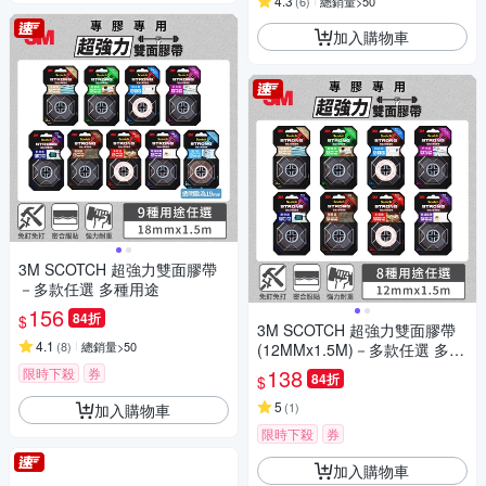
4.3
(
6
)
總銷量>50
加入購物車
3M SCOTCH 超強力雙面膠帶
－多款任選 多種用途
156
84折
$
3M SCOTCH 超強力雙面膠帶
4.1
(
8
)
總銷量>50
(12MMx1.5M)－多款任選 多種
用途
138
限時下殺
券
84折
$
5
(
1
)
加入購物車
限時下殺
券
加入購物車