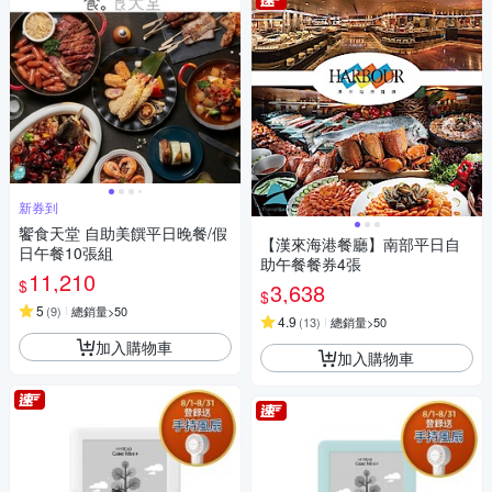
新券到
饗食天堂 自助美饌平日晚餐/假
【漢來海港餐廳】南部平日自
日午餐10張組
助午餐餐券4張
11,210
$
3,638
$
5
(
9
)
總銷量>50
4.9
(
13
)
總銷量>50
加入購物車
加入購物車