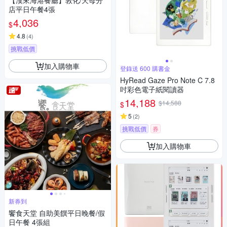
【漢來海港餐廳】敦化/天母分
店平日午餐4張
4,036
$
4.8
(
4
)
挑戰低價
加入購物車
登錄送 600 購書金
HyRead Gaze Pro Note C 7.8
吋彩色電子紙閱讀器
14,188
$14,588
$
5
(
2
)
挑戰低價
券
加入購物車
新券到
饗食天堂 自助美饌平日晚餐/假
日午餐 4張組