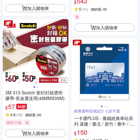
543
$
加入購物車
5
(
11
)
總銷量>50
券
加入購物車
3M 313 Scotch 密封封箱透明
膠帶-長途運送用(48MMX35M)
57
84折
$
經典透明質感設計 七款可選
4.8
(
10
)
總銷量>50
一卡通PLUS - 臺鐵經典車站系
限時下殺
券
列 基隆 / 臺北 / 新竹 / 臺中 / 嘉
義 / 臺南 / 高雄
150
加入購物車
$