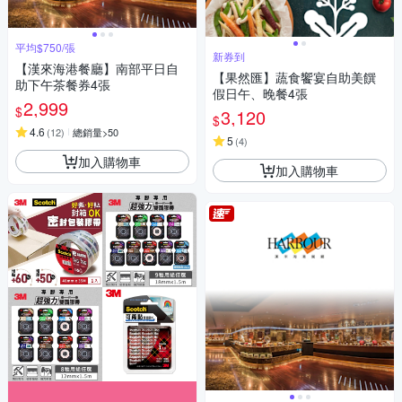
平均$750/張
新券到
【漢來海港餐廳】南部平日自
【果然匯】蔬食饗宴自助美饌
助下午茶餐券4張
假日午、晚餐4張
2,999
$
3,120
$
4.6
(
12
)
總銷量>50
5
(
4
)
加入購物車
加入購物車