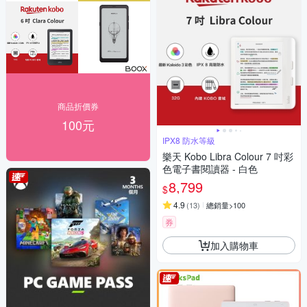
商品折價券
100元
IPX8 防水等級
樂天 Kobo Libra Colour 7 吋彩
色電子書閱讀器 - 白色
8,799
$
4.9
(
13
)
總銷量>100
券
加入購物車