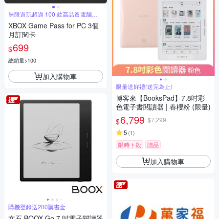
無限遊玩超過 100 款高品質電腦遊
戲
XBOX Game Pass for PC 3個
月訂閱卡
699
$
總銷量>100
加入購物車
限量送好禮(送完為止)
博客來【BooksPad】7.8吋彩
色電子書閱讀器 | 春櫻粉 (限量)
6,799
$7,299
$
5
(
1
)
限時下殺
贈品
加入購物車
購機登錄送200購書金
文石 BOOX Go 7 吋電子閱讀器