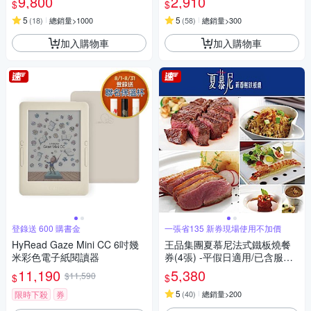
9,800
2,910
$
$
5
5
(
18
)
總銷量>1000
(
58
)
總銷量>300
加入購物車
加入購物車
登錄送 600 購書金
一張省135 新券現場使用不加價
HyRead Gaze Mini CC 6吋幾
王品集團夏慕尼法式鐵板燒餐
米彩色電子紙閱讀器
券(4張) -平假日適用/已含服務
費(新券)
11,190
5,380
$11,590
$
$
5
限時下殺
券
(
40
)
總銷量>200