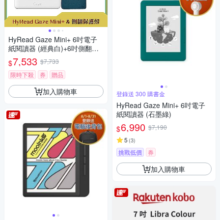
HyRead Gaze Mini+ 6吋電子
紙閱讀器 (經典白)+6吋側翻保
護殼
7,533
$7,733
$
限時下殺
券
贈品
加入購物車
登錄送 300 購書金
HyRead Gaze Mini+ 6吋電子
紙閱讀器 (石墨綠)
6,990
$7,190
$
5
(
3
)
挑戰低價
券
加入購物車