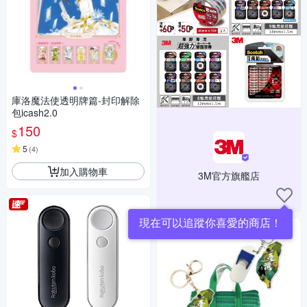
庫洛魔法使透明牌篇-封印解除
包icash2.0
150
$
5
(
4
)
加入購物車
3M官方旗艦店
現在可以追蹤你喜愛的商店！