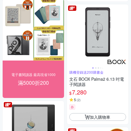
購機登錄送200購書金
電子書閱讀器 最高現省1000
文石 BOOX Palma2 6.13 吋電
滿5000折200
子閱讀器
7,280
$
5
(
2
)
券
加入購物車