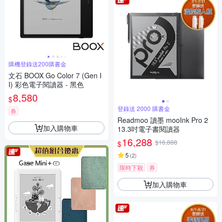
購機登錄送200購書金
文石 BOOX Go Color 7 (Gen I
I) 彩色電子閱讀器 - 黑色
8,580
$
登錄送 2000 購書金
券
Readmoo 讀墨 mooInk Pro 2
加入購物車
13.3吋電子書閱讀器
16,288
$16,888
$
5
(
2
)
限時下殺
券
加入購物車