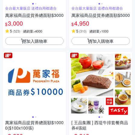
全台最大量販店 送禮自用都適合
全台最大量販店 送禮自用都適合
萬家福商品提貨券總面額$3000
萬家福商品提貨券總面額$5000
3,000
4,950
$
$
5
5
(
523
)
總銷量>4000
(
310
)
總銷量>1000
加入購物車
加入購物車
萬家福商品提貨券總面額$1000
[ 王品集團 ] 西堤牛排套餐商品
0($100x100張)
券4張組