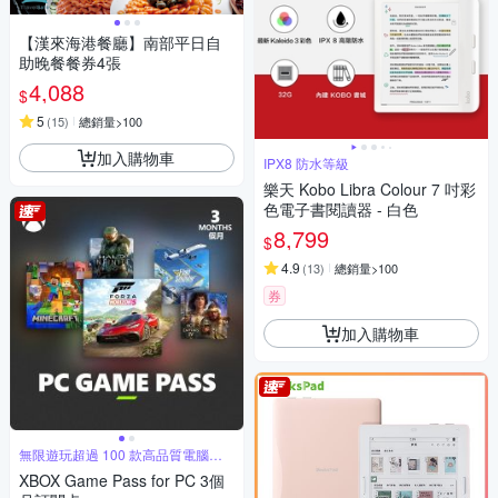
【漢來海港餐廳】南部平日自
助晚餐餐券4張
4,088
$
5
(
15
)
總銷量>100
加入購物車
IPX8 防水等級
樂天 Kobo Libra Colour 7 吋彩
色電子書閱讀器 - 白色
8,799
$
4.9
(
13
)
總銷量>100
券
加入購物車
無限遊玩超過 100 款高品質電腦遊
戲
XBOX Game Pass for PC 3個