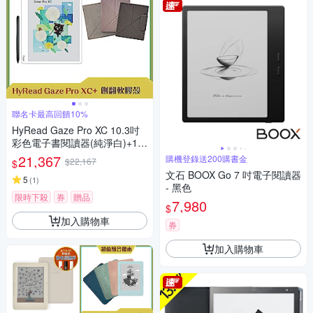
聯名卡最高回饋10%
HyRead Gaze Pro XC 10.3吋
彩色電子書閱讀器(純淨白)+10.
3吋側翻軟膠殼 (組合)
21,367
購機登錄送200購書金
$22,167
$
文石 BOOX Go 7 吋電子閱讀器
5
(
1
)
- 黑色
限時下殺
券
贈品
7,980
$
加入購物車
券
加入購物車