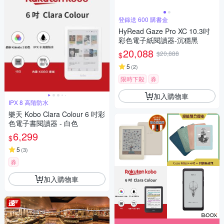
登錄送 600 購書金
HyRead Gaze Pro XC 10.3吋
彩色電子紙閱讀器-沉穩黑
20,088
$20,888
$
5
(
2
)
限時下殺
券
加入購物車
IPX 8 高階防水
樂天 Kobo Clara Colour 6 吋彩
色電子書閱讀器 - 白色
6,299
$
5
(
3
)
券
加入購物車