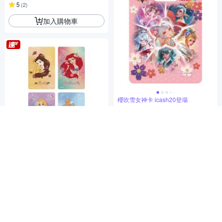
5
(
2
)
加入購物車
櫻吹雪女神卡 icash20登場
傳說對決聯名 icash2.0
250
$
5
(
1
)
加入購物車
愛麗兒 /樂佩公主 /仙杜瑞拉 /貝兒
一卡通PLUS - 迪士尼公主 髮花
系列
150
$
加入購物車