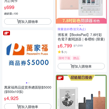
月訂閱卡
699
$
總銷量>100
加入購物車
限量送好禮(送完為止)
博客來【BooksPad】7.8吋彩
色電子書閱讀器 | 春櫻粉 (限量)
6,799
$7,299
$
5
(
1
)
限時下殺
贈品
加入購物車
萬家福商品提貨券總面額$5000
($500x10張)
4,925
$
加入購物車