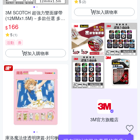
5
(
2
)
加入購物車
3M SCOTCH 超強力雙面膠帶
(12MMx1.5M)－多款任選 多種
用途
166
$
5
(
1
)
活動
券
加入購物車
3M官方旗艦店
庫洛魔法使透明牌篇-封印解除