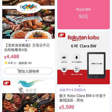
商品折價券
50元
【漢來海港餐廳】天母店平日
自助晚餐券4張
4,488
$
4.8
(
3
)
總銷量>50
加入購物車
具備 IPX 8 高階防水
樂天 Kobo Clara BW 6 吋電子
書閱讀器 - 黑色
5,599
$