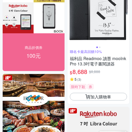
商品折價券
聯名卡最高回饋10%
100元
福利品 Readmoo 讀墨 mooInk
Pro 13.3吋電子書閱讀器
8,688
$8,888
$
5
(
3
)
限時下殺
券
加入購物車