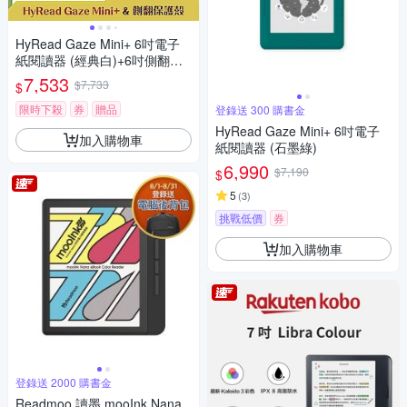
HyRead Gaze Mini+ 6吋電子
紙閱讀器 (經典白)+6吋側翻保
護殼
7,533
$7,733
$
限時下殺
券
贈品
登錄送 300 購書金
HyRead Gaze Mini+ 6吋電子
加入購物車
紙閱讀器 (石墨綠)
6,990
$7,190
$
5
(
3
)
挑戰低價
券
加入購物車
登錄送 2000 購書金
Readmoo 讀墨 mooInk Nana