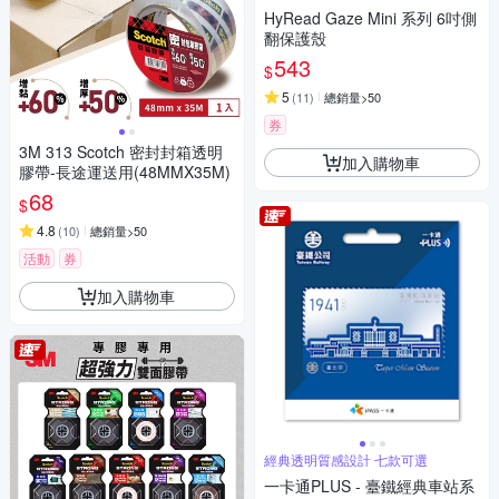
HyRead Gaze Mini 系列 6吋側
翻保護殼
543
$
5
(
11
)
總銷量>50
券
3M 313 Scotch 密封封箱透明
加入購物車
膠帶-長途運送用(48MMX35M)
68
$
4.8
(
10
)
總銷量>50
活動
券
加入購物車
經典透明質感設計 七款可選
一卡通PLUS - 臺鐵經典車站系