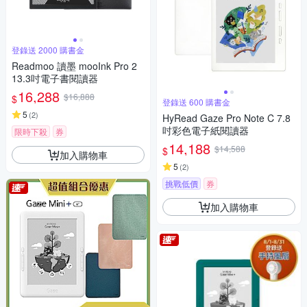
登錄送 2000 購書金
Readmoo 讀墨 mooInk Pro 2
13.3吋電子書閱讀器
16,288
$16,888
$
登錄送 600 購書金
5
(
2
)
HyRead Gaze Pro Note C 7.8
吋彩色電子紙閱讀器
限時下殺
券
14,188
$14,588
$
加入購物車
5
(
2
)
挑戰低價
券
加入購物車