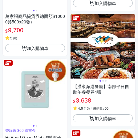
加入購物車
萬家福商品提貨券總面額$1000
0($500x20張)
9,700
$
5
(
6
)
加入購物車
【漢來海港餐廳】南部平日自
助午餐餐券4張
3,638
$
4.9
(
13
)
總銷量>50
加入購物車
登錄送 300 購書金
HyRead Gaze Mini+ 6吋電子