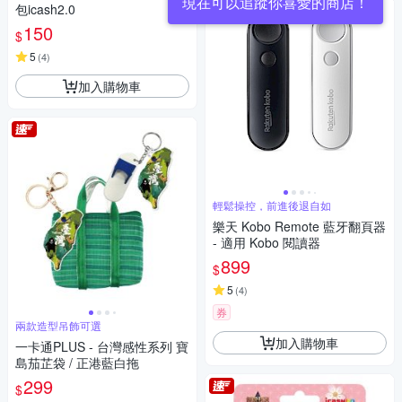
現在可以追蹤你喜愛的商店！
包icash2.0
150
$
5
(
4
)
加入購物車
輕鬆操控，前進後退自如
樂天 Kobo Remote 藍牙翻頁器
- 適用 Kobo 閱讀器
899
$
5
(
4
)
券
兩款造型吊飾可選
加入購物車
一卡通PLUS - 台灣感性系列 寶
島茄芷袋 / 正港藍白拖
299
$