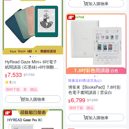
加入購物車
HyRead Gaze Mini+ 6吋電子
紙閱讀器 (石墨綠)+6吋側翻保
護殼
7,533
$7,733
$
限量送好禮(送完為止)
5
(
1
)
博客來【BooksPad】7.8吋彩
限時下殺
券
贈品
色電子書閱讀器 | 雲朵白
6,799
加入購物車
$7,299
$
限時下殺
贈品
加入購物車