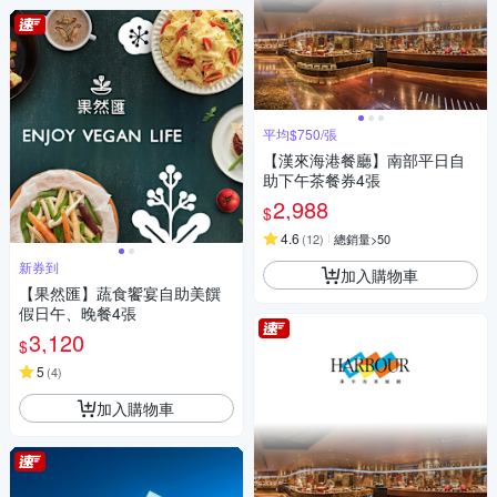
平均$750/張
【漢來海港餐廳】南部平日自
助下午茶餐券4張
2,988
$
4.6
(
12
)
總銷量>50
新券到
加入購物車
【果然匯】蔬食饗宴自助美饌
假日午、晚餐4張
3,120
$
5
(
4
)
加入購物車