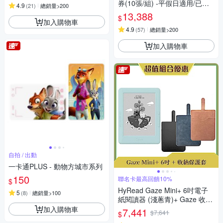
券(10張/組) -平假日適用/已含
4.9
(
21
)
總銷量>200
服務費(新券)
13,388
$
加入購物車
4.9
(
57
)
總銷量>200
加入購物車
自拍 / 出動
一卡通PLUS - 動物方城市系列
150
聯名卡最高回饋10%
$
HyRead Gaze Mini+ 6吋電子
5
(
8
)
總銷量>100
紙閱讀器 (淺蔥青)+ Gaze 收納
保護套 (組合)
加入購物車
7,441
$7,641
$