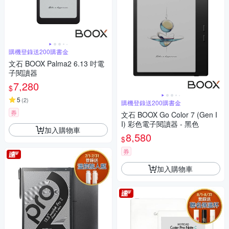
購機登錄送200購書金
文石 BOOX Palma2 6.13 吋電
子閱讀器
7,280
$
5
(
2
)
購機登錄送200購書金
券
文石 BOOX Go Color 7 (Gen I
I) 彩色電子閱讀器 - 黑色
加入購物車
8,580
$
券
加入購物車