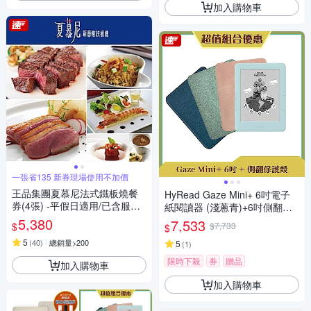
加入購物車
一張省135 新券現場使用不加價
王品集團夏慕尼法式鐵板燒餐
HyRead Gaze Mini+ 6吋電子
券(4張) -平假日適用/已含服務
紙閱讀器 (淺蔥青)+6吋側翻保
費(新券)
護殼
5,380
7,533
$
$7,733
$
5
(
40
)
總銷量>200
5
(
1
)
限時下殺
券
贈品
加入購物車
加入購物車