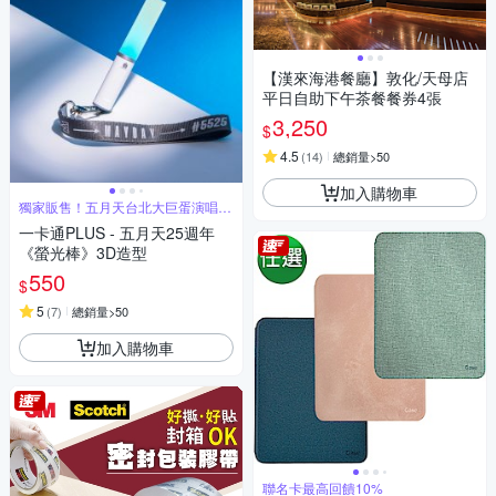
【漢來海港餐廳】敦化/天母店
平日自助下午茶餐餐券4張
3,250
$
4.5
(
14
)
總銷量>50
加入購物車
獨家販售！五月天台北大巨蛋演唱會
限定周邊
一卡通PLUS - 五月天25週年
《螢光棒》3D造型
550
$
5
(
7
)
總銷量>50
加入購物車
聯名卡最高回饋10%