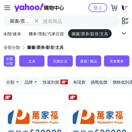
Yahoo購物中心
登入
圖書/票券/
影音/文具
外/休閒/健身
機車/導航/汽車百貨
圖書/票券/影音/文具
全部分類
圖書/票券/影音/文具
全部
文具
玩樂生活
書籍 / 雜誌
美食餐券
分類
分類
品牌
快速到貨
有現貨
挑戰低價
價格低到