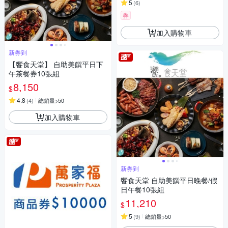
5
(
6
)
券
加入購物車
新券到
【饗食天堂】 自助美饌平日下
午茶餐券10張組
8,150
$
4.8
(
4
)
總銷量>50
加入購物車
新券到
饗食天堂 自助美饌平日晚餐/假
日午餐10張組
11,210
$
5
(
9
)
總銷量>50