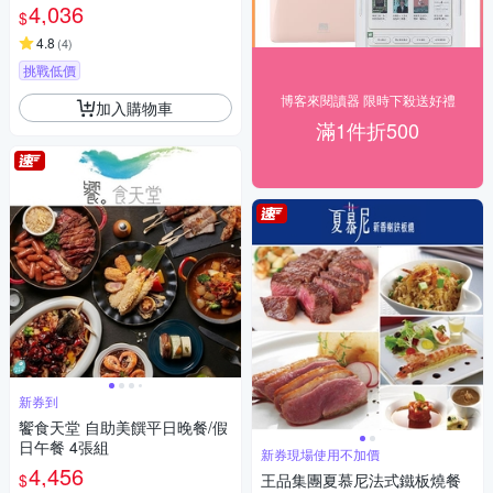
4,036
$
4.8
(
4
)
挑戰低價
博客來閱讀器 限時下殺送好禮
加入購物車
滿1件折500
新券到
饗食天堂 自助美饌平日晚餐/假
日午餐 4張組
新券現場使用不加價
4,456
$
王品集團夏慕尼法式鐵板燒餐