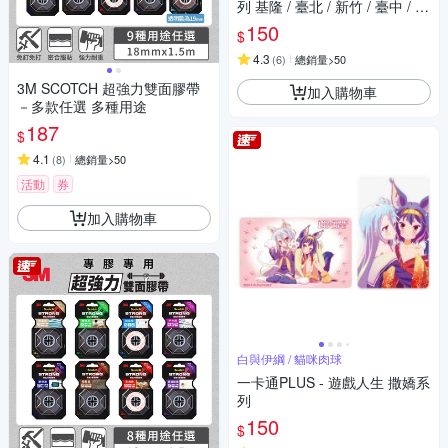
列 基隆 / 臺北 / 新竹 / 臺中 / 嘉
義 / 臺南 / 高雄
150
$
4.3
(
6
)
總銷量>50
3M SCOTCH 超強力雙面膠帶
加入購物車
－多款任選 多種用途
187
$
4.1
(
8
)
總銷量>50
活動
券
加入購物車
白與伊綱 / 貓咪肉球
一卡通PLUS - 遊戲人生 撒嬌系
列
150
$