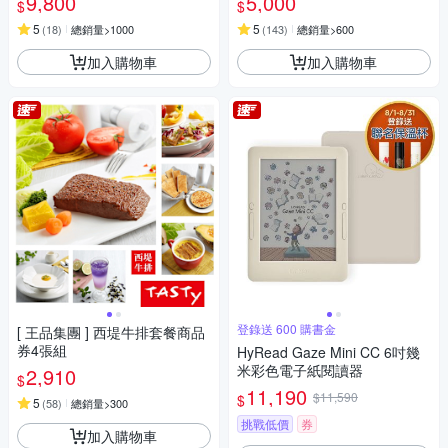
9,800
5,000
$
$
5
5
(
18
)
總銷量>1000
(
143
)
總銷量>600
加入購物車
加入購物車
登錄送 600 購書金
[ 王品集團 ] 西堤牛排套餐商品
券4張組
HyRead Gaze Mini CC 6吋幾
米彩色電子紙閱讀器
2,910
$
11,190
$11,590
$
5
(
58
)
總銷量>300
挑戰低價
券
加入購物車