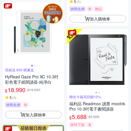
5
(
1
)
挑戰低價
券
贈品
加入購物車
登錄送 600 購書金
HyRead Gaze Pro XC 10.3吋
彩色電子紙閱讀器-純淨白
18,990
$19,590
$
聯名卡最高回饋10%
5
(
1
)
福利品 Readmoo 讀墨 mooInk
挑戰低價
券
Pro 10.3吋電子書閱讀器
加入購物車
5,688
$5,888
$
限時下殺
券