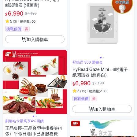
紙閱讀器 (淺蔥青)
6,990
$7,190
$
5
(
3
)
總銷量>50
挑戰低價
券
加入購物車
登錄送 300 購書金
HyRead Gaze Mini+ 6吋電子
紙閱讀器 (經典白)
6,990
$7,190
$
5
(
15
)
總銷量>100
挑戰低價
券
加入購物車
刷聯名卡最高享4%回饋
王品集團-王品台塑牛排餐券(4
張) -平假日適用/已含服務費