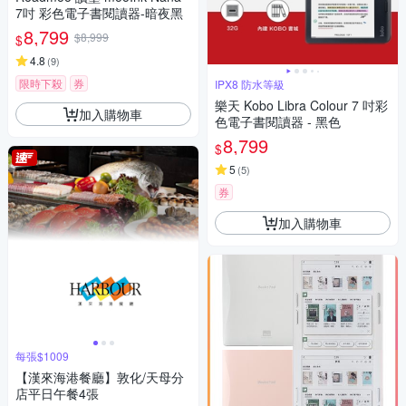
7吋 彩色電子書閱讀器-暗夜黑
8,799
$8,999
$
4.8
(
9
)
限時下殺
券
IPX8 防水等級
樂天 Kobo Libra Colour 7 吋彩
加入購物車
色電子書閱讀器 - 黑色
8,799
$
5
(
5
)
券
加入購物車
每張$1009
【漢來海港餐廳】敦化/天母分
店平日午餐4張