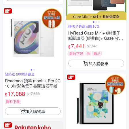
聯名卡最高回饋10%
HyRead Gaze Mini+ 6吋電子
紙閱讀器 (經典白)+ Gaze 收納
保護套 (組合)
7,441
$7,641
$
限時下殺
券
贈品
加入購物車
登錄送 2000購書金
Readmoo 讀墨 mooInk Pro 2C
10.3吋彩色電子書閱讀器平板
17,088
$17,688
$
限時下殺
加入購物車