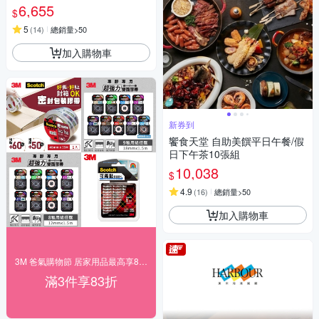
6,655
$
5
(
14
)
總銷量>50
加入購物車
新券到
饗食天堂 自助美饌平日午餐/假
日下午茶10張組
10,038
$
4.9
(
16
)
總銷量>50
加入購物車
3M 爸氣購物節 居家用品最高享83折！
滿3件享83折