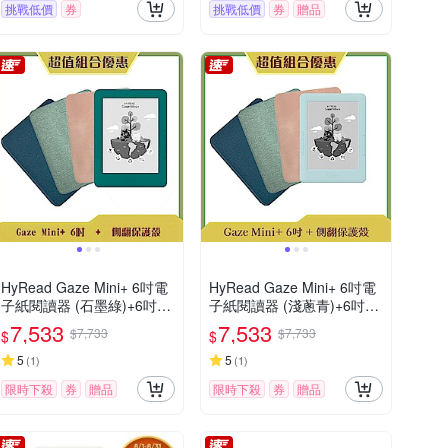
挑戰低價
券
挑戰低價
券
贈品
HyRead Gaze Mini+ 6吋電
HyRead Gaze Mini+ 6吋電
子紙閱讀器 (石墨綠)+6吋側
子紙閱讀器 (淺蔥青)+6吋側
翻保護殼
翻保護殼
7,533
7,533
$7,733
$7,733
$
$
5
5
(
1
)
(
1
)
限時下殺
券
贈品
限時下殺
券
贈品