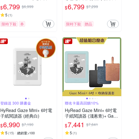
讀器
6,799
6,799
$6,999
$7,299
$
$
5
(
1
)
限時下殺
券
限時下殺
贈品
登錄送 300 購書金
聯名卡最高回饋10%
HyRead Gaze Mini+ 6吋電
HyRead Gaze Mini+ 6吋電
子紙閱讀器 (經典白)
子紙閱讀器 (淺蔥青)+ Gaze
收納保護套 (組合)
6,990
7,441
$7,190
$7,641
$
$
5
5
(
15
)
總銷量>100
(
1
)