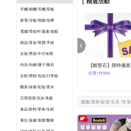
精選活動
手機/相機/耳機/穿戴
家電/冷氣/視聽/按摩
電腦/零組件/週邊/遊戲
精品/黃金/珠寶/手錶
女裝/男裝/牛仔休閒
 爸氣購物節 居家用品最高享83折！
內衣/內褲/襪子/睡衣
【酷聖石】限時優惠1
件享83折
任選1件990
女鞋/男鞋/包包/行李箱
醫美/保養/彩妝/香水
日用清潔/洗沐/美髮
圖書/票券/影音/文具 79 
食品/飲料/零食/生鮮
養生/保健/美體/醫療