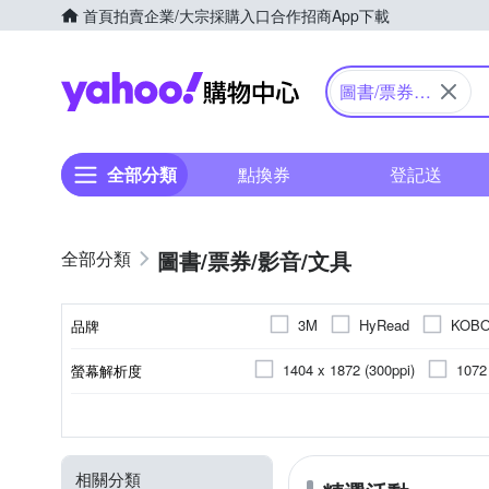
首頁
拍賣
企業/大宗採購入口
合作招商
App下載
Yahoo購物中心
圖書/票券/
影音/文具
全部分類
點換券
登記送
圖書/票券/影音/文具
3M
HyRead
KOB
品牌
1404 x 1872 (300ppi)
1072
螢幕解析度
品牌名稱
824 x 1648 (300ppi)
1872 x
10.3吋
多用途
其他雜貨
7.8吋
凹凸面專用
6.0吋
2000mAh
2G
32GB
4G
64GB
2200mAh
3G
128GB
6G
電池
顯示螢幕尺寸
記憶體容量
用途
商品類型
RAM
4000mAh
3950mAh
相關分類