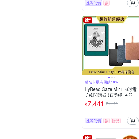
挑戰低價
券
聯名卡最高回饋10%
HyRead Gaze Mini+ 6吋電
子紙閱讀器 (石墨綠) + Gaz
e 收納保護套 (組合)
7,441
$7,641
$
挑戰低價
券
贈品