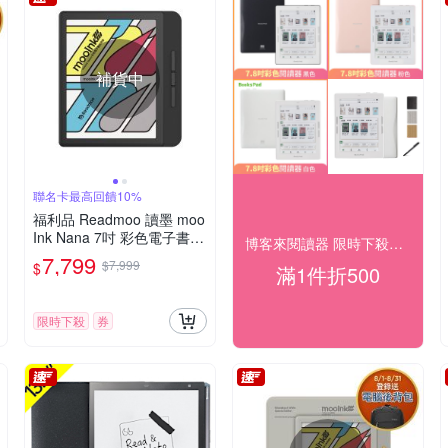
補貨中
聯名卡最高回饋10%
福利品 Readmoo 讀墨 moo
Ink Nana 7吋 彩色電子書閱
博客來閱讀器 限時下殺送好禮
讀器-暗夜黑
7,799
$7,999
$
滿1件折500
限時下殺
券