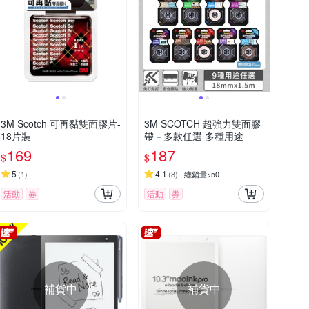
3M Scotch 可再黏雙面膠片-
3M SCOTCH 超強力雙面膠
18片裝
帶－多款任選 多種用途
169
187
$
$
5
4.1
(
1
)
(
8
)
總銷量>50
活動
券
活動
券
補貨中
補貨中