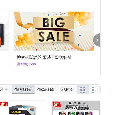
博客來閱讀器 限時下殺送好禮
滿1件折500
序
價格低到高
價格高到低
近期熱銷