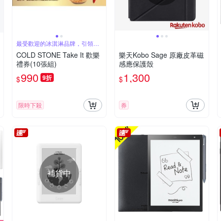
最受歡迎的冰淇淋品牌，引領食
尚潮流
COLD STONE Take It 歡樂
樂天Kobo Sage 原廠皮革磁
禮券(10張組)
感應保護殼
990
1,300
9折
$
$
限時下殺
券
補貨中