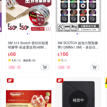
3M 313 Scotch 密封封箱透
3M SCOTCH 超強力雙面膠
明膠帶-長途運送用(48MMX
帶(12MMx1.5M)－多款任選
35M)
多種用途
68
166
$
$
4.8
5
(
10
)
總銷量>50
(
1
)
活動
券
活動
券
補貨中