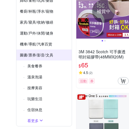
婦幼/童鞋/玩具/樂器
補貨中
餐廚/杯瓶/淨水/寵物
家具/寢具/收納/修繕
運動/戶外/休閒/健身
機車/導航/汽車百貨
3M 3842 Scotch 可手撕透
圖書/票券/影音/文具
明封箱膠帶(48MMX20M)
65
$
美食餐券
4.5
(
2
)
溫泉泡湯
活動
券
按摩美容
玩樂生活
住宿休息
看更多