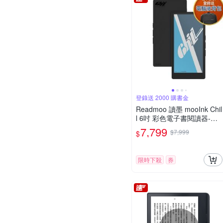
登錄送 2000 購書金
Readmoo 讀墨 mooInk Chil
l 6吋 彩色電子書閱讀器-暗
夜黑
7,799
$7,999
$
限時下殺
券