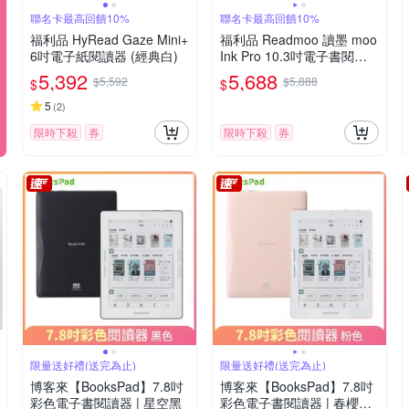
聯名卡最高回饋10%
聯名卡最高回饋10%
福利品 HyRead Gaze Mini+
福利品 Readmoo 讀墨 moo
6吋電子紙閱讀器 (經典白)
Ink Pro 10.3吋電子書閱讀
器
5,392
5,688
$5,592
$5,888
$
$
5
(
2
)
限時下殺
券
限時下殺
券
限量送好禮(送完為止)
限量送好禮(送完為止)
博客來【BooksPad】7.8吋
博客來【BooksPad】7.8吋
彩色電子書閱讀器 | 星空黑
彩色電子書閱讀器 | 春櫻粉