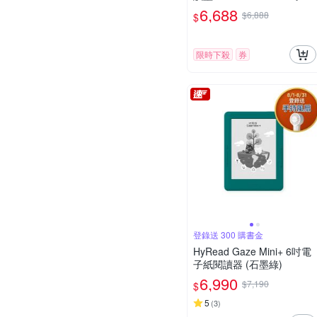
子書閱讀器(白)+mooInk Pr
6,688
$6,888
$
o 手寫筆
限時下殺
券
登錄送 300 購書金
HyRead Gaze Mini+ 6吋電
子紙閱讀器 (石墨綠)
6,990
$7,190
$
5
(
3
)