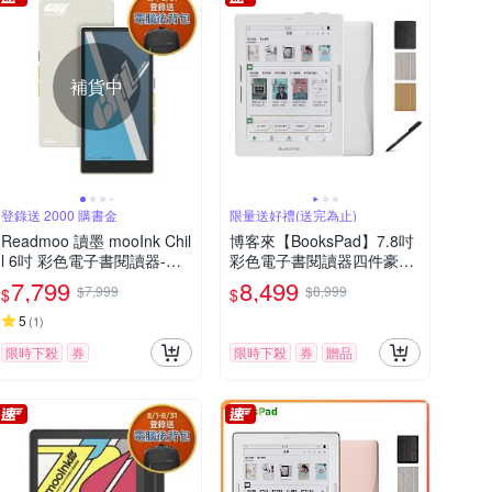
補貨中
登錄送 2000 購書金
限量送好禮(送完為止)
Readmoo 讀墨 mooInk Chil
博客來【BooksPad】7.8吋
l 6吋 彩色電子書閱讀器-迷
彩色電子書閱讀器四件豪華
月白
組(白色主機+黑筆+筆芯+殼)
7,799
8,499
$7,999
$8,999
$
$
5
(
1
)
限時下殺
券
限時下殺
券
贈品