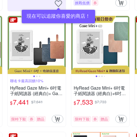
挑戰低價
券
現在可以追蹤你喜愛的商店！
聯名卡最高回饋10%
HyRead Gaze Mini+ 6吋電
HyRead Gaze Mini+ 6吋電
子紙閱讀器 (經典白)+ Gaze
子紙閱讀器 (經典白)+6吋側
收納保護套 (組合)
翻保護殼
7,441
7,533
$7,641
$7,733
$
$
限時下殺
券
贈品
限時下殺
券
贈品