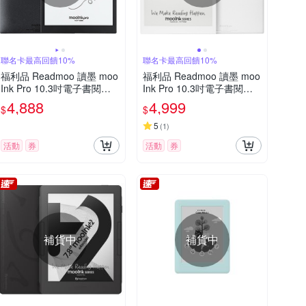
聯名卡最高回饋10%
聯名卡最高回饋10%
福利品 Readmoo 讀墨 moo
福利品 Readmoo 讀墨 moo
Ink Pro 10.3吋電子書閱讀
Ink Pro 10.3吋電子書閱讀
器+精美彩繪背貼2張
器-白(簡配)
4,888
4,999
$
$
5
(
1
)
活動
券
活動
券
補貨中
補貨中