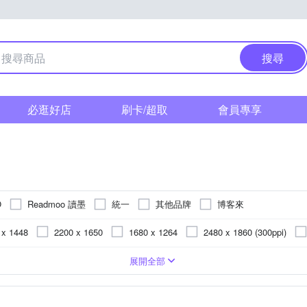
搜尋
必逛好店
刷卡/超取
會員專享
Readmoo 讀墨
統一
其他品牌
博客來
O
 x 1448
2200 x 1650
1680 x 1264
2480 x 1860 (300ppi)
 1404(300ppi)
塑膠製品專用
13.3吋
7吋
浴室專用
6.13吋
紗窗專用
金屬表面專用
陶瓷/
2500mAh
1GB
256GB
2300mAh
4800mAh
3200mAh
4600mAh
展開全部