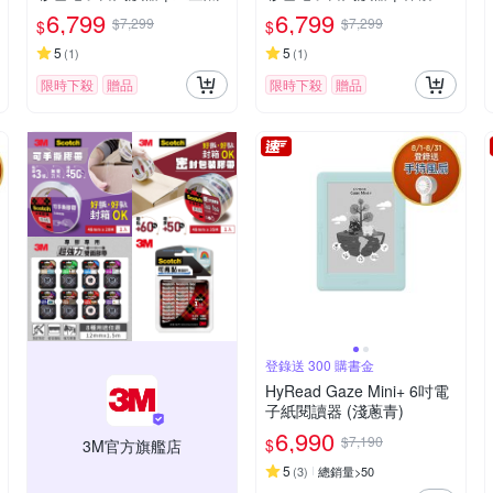
(限量)
6,799
6,799
$7,299
$7,299
$
$
5
5
(
1
)
(
1
)
限時下殺
贈品
限時下殺
贈品
登錄送 300 購書金
HyRead Gaze Mini+ 6吋電
子紙閱讀器 (淺蔥青)
6,990
$7,190
$
3M官方旗艦店
5
(
3
)
總銷量>50