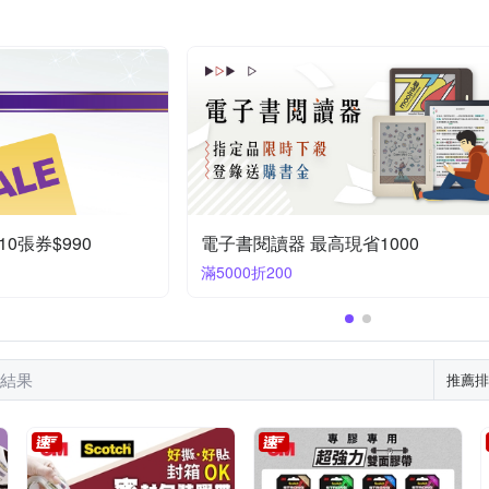
0張券$990
電子書閱讀器 最高現省1000
滿5000折200
筆結果
推薦排