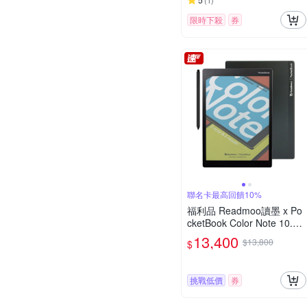
(
1
)
限時下殺
券
聯名卡最高回饋10%
福利品 Readmoo讀墨 x Po
cketBook Color Note 10.3
吋 彩色電子紙平板
13,400
$13,800
$
挑戰低價
券