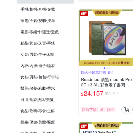
手機/相機/耳機/穿戴
家電/冷氣/視聽/按摩
電腦/零組件/週邊/遊戲
精品/黃金/珠寶/手錶
女裝/男裝/牛仔休閒
內衣/內褲/襪子/睡衣
聯名卡最高回饋10%
女鞋/男鞋/包包/行李箱
Readmoo 讀墨 mooInk Pro
2C 13.3吋彩色電子書閱讀
醫美/保養/彩妝/香水
器平板+折疊皮套 (組合)
24,157
$25,157
$
日用清潔/洗沐/美髮
限時下殺
券
贈品
食品/飲料/零食/生鮮
養生/保健/美體/醫療