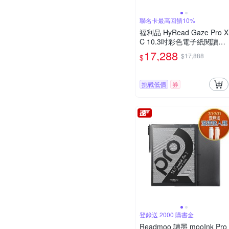
聯名卡最高回饋10%
福利品 HyRead Gaze Pro X
C 10.3吋彩色電子紙閱讀器-
沉穩黑
17,288
$17,888
$
挑戰低價
券
登錄送 2000 購書金
Readmoo 讀墨 mooInk Pro