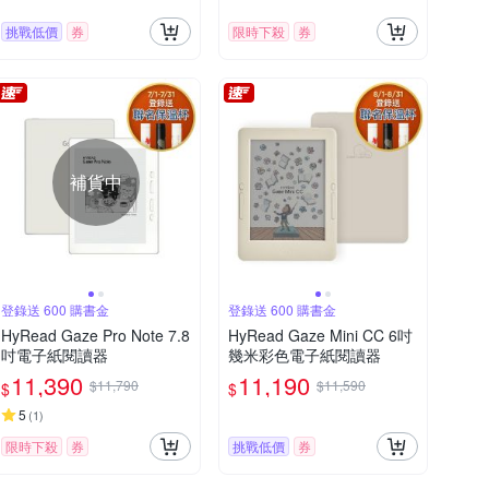
挑戰低價
券
限時下殺
券
補貨中
登錄送 600 購書金
登錄送 600 購書金
HyRead Gaze Pro Note 7.8
HyRead Gaze Mini CC 6吋
吋電子紙閱讀器
幾米彩色電子紙閱讀器
11,390
11,190
$11,790
$11,590
$
$
5
(
1
)
限時下殺
券
挑戰低價
券