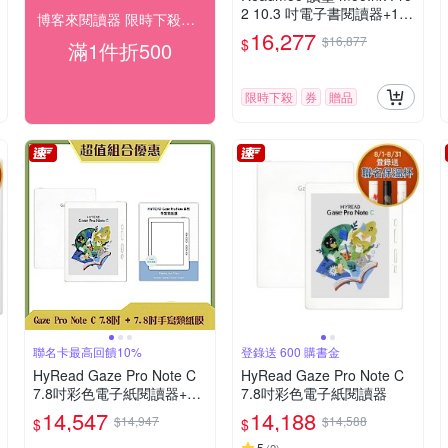
2 10.3 吋電子書閱讀器+10.
博客來閱讀器 限時下殺送好禮
3吋折疊皮套 (組合)
16,277
$16,877
$
滿1件折500
限時下殺
券
贈品
聯名卡最高回饋10%
登錄送 600 購書金
HyRead Gaze Pro Note C
HyRead Gaze Pro Note C
7.8吋彩色電子紙閱讀器+7.8
7.8吋彩色電子紙閱讀器
吋手寫類紙膜 (組合)
14,547
14,188
$14,947
$14,588
$
$
5