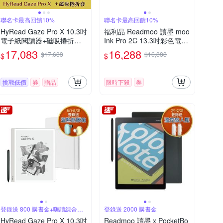
聯名卡最高回饋10%
聯名卡最高回饋10%
HyRead Gaze Pro X 10.3吋
福利品 Readmoo 讀墨 moo
電子紙閱讀器+磁吸捲折套
Ink Pro 2C 13.3吋彩色電子
(組合)
書閱讀器平板
17,083
16,288
$17,683
$16,888
$
$
挑戰低價
券
贈品
限時下殺
券
登錄送 800 購書金+嗨讀綜合包
登錄送 2000 購書金
30天
HyRead Gaze Pro X 10.3吋
Readmoo 讀墨 x PocketBo