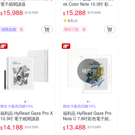
電子紙閱讀器
ok Color Note 10.3吋 彩色
電子書閱讀器
15,988
15,288
$16,588
$15,888
$
$
4.5
(
2
)
挑戰低價
券
限時下殺
券
補貨中
聯名卡最高回饋10%
聯名卡最高回饋10%
福利品 HyRead Gaze Pro X
福利品 HyRead Gaze Pro
10.3吋 電子紙閱讀器
Note C 7.8吋彩色電子紙閱
讀器
14,188
13,488
$14,588
$13,888
$
$