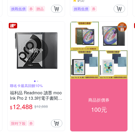
(
2
)
挑戰低價
券
贈品
挑戰低價
券
補貨中
聯名卡最高回饋10%
福利品 Readmoo 讀墨 moo
Ink Pro 2 13.3吋電子書閱讀
商品折價券
器
12,488
$12,888
$
100元
限時下殺
券