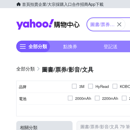
首頁
拍賣
企業/大宗採購入口
合作招商
App下載
Yahoo購物中心
圖書/票券/
影音/文具
全部分類
點換券
登記送
圖書/票券/影音/文具
3M
HyRead
KOB
品牌
2000mAh
2200mAh
電池
品牌名稱
4300mAh
1200 mAh
10.3吋
多用途
其他雜貨
7.8吋
凹凸面專用
6.0吋
1404 x 1872 (300ppi)
2G
32GB
4G
64GB
3G
128GB
1072
6G
螢幕解析度
顯示螢幕尺寸
記憶體容量
用途
商品類型
RAM
824 x 1648 (300ppi)
1872 x
圖書/票券/影音/文具 79 
相關分類