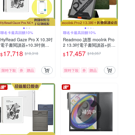
聯名卡最高回饋10%
聯名卡最高回饋10%
HyRead Gaze Pro X 10.3吋
Readmoo 讀墨 mooInk Pro
電子書閱讀器+10.3吋側翻
2 13.3吋電子書閱讀器+折疊
軟膠殼+手寫類紙膜 (組合)
皮套 (組合)
17,718
17,457
$18,318
$18,057
$
$
限時下殺
券
贈品
限時下殺
券
贈品
補貨中