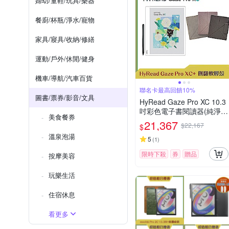
婦幼/童鞋/玩具/樂器
餐廚/杯瓶/淨水/寵物
家具/寢具/收納/修繕
運動/戶外/休閒/健身
機車/導航/汽車百貨
聯名卡最高回饋10%
圖書/票券/影音/文具
HyRead Gaze Pro XC 10.3
吋彩色電子書閱讀器(純淨
美食餐券
白)+10.3吋側翻軟膠殼 (組
21,367
$22,167
$
合)
溫泉泡湯
5
(
1
)
限時下殺
券
贈品
按摩美容
玩樂生活
住宿休息
看更多