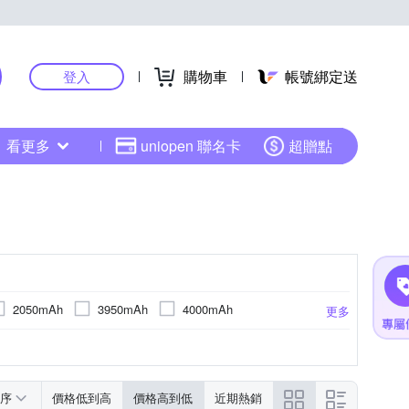
購物車
帳號綁定送
登入
看更多
uniopen 聯名卡
超贈點
2050mAh
3950mAh
4000mAh
更多
瓷磚專用
玻璃製品專用
1240 x 930 (150dpi)
1404 x 1872 (227ppi)
更多
序
價格低到高
價格高到低
近期熱銷