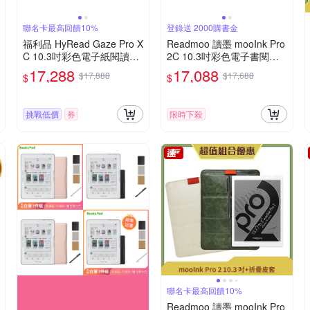
聯名卡最高回饋10%
登錄送 2000購書金
福利品 HyRead Gaze Pro X
Readmoo 讀墨 mooInk Pro
C 10.3吋彩色電子紙閱讀器-
2C 10.3吋彩色電子書閱讀
純淨白
器平板
17,288
17,088
$17,888
$17,688
$
$
挑戰低價
券
限時下殺
聯名卡最高回饋10%
Readmoo 讀墨 mooInk Pro