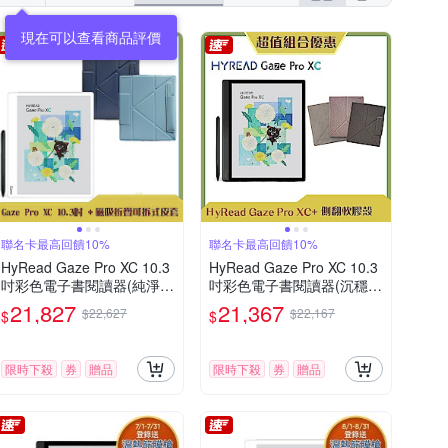
聯名卡最高回饋10%
聯名卡最高回饋10%
HyRead Gaze Pro XC 10.3
HyRead Gaze Pro XC 10.3
吋彩色電子書閱讀器(純淨
吋彩色電子書閱讀器(沉穩
白)+磁吸折疊可拆式皮套
黑)+10.3吋側翻軟膠殼 (組
21,827
21,367
$22,627
$22,167
$
$
(組合)
合)
限時下殺
券
贈品
限時下殺
券
贈品