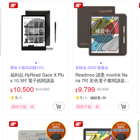
補貨中
補貨中
聯名卡最高回饋10%
登錄送 2000 購書金
福利品 HyRead Gaze X Plu
Readmoo 讀墨 mooInk Na
s 10.3吋 電子紙閱讀器
na 7吋 彩色電子書閱讀器-
巧克力馬丁尼
10,500
9,799
$10,900
$9,999
$
$
5
5
(
1
)
(
1
)
總銷量>50
限時下殺
券
限時下殺
券