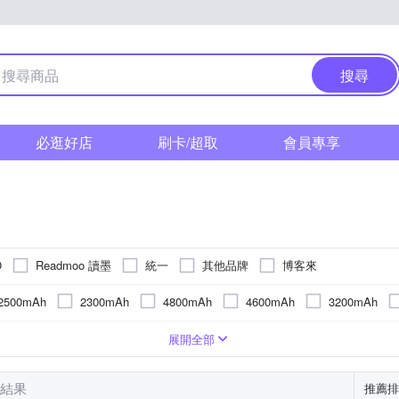
搜尋
必逛好店
刷卡/超取
會員專享
Readmoo 讀墨
統一
其他品牌
博客來
O
2500mAh
2300mAh
4800mAh
4600mAh
3200mAh
塑膠製品專用
13.3吋
7吋
浴室專用
6.13吋
紗窗專用
金屬表面專用
陶瓷/
 x 1448
1GB
256GB
2200 x 1650
2480 x 1860 (300ppi)
1680 x 1264
展開全部
 1404(300ppi)
筆結果
推薦排