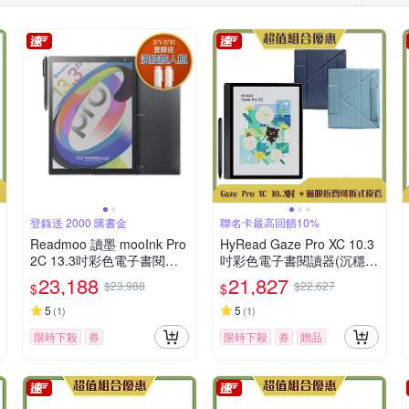
登錄送 2000 購書金
聯名卡最高回饋10%
Readmoo 讀墨 mooInk Pro
HyRead Gaze Pro XC 10.3
2C 13.3吋彩色電子書閱讀
吋彩色電子書閱讀器(沉穩
器平板
黑)+磁吸折疊可拆式皮套
23,188
21,827
$23,988
$22,627
$
$
(組合)
5
5
(
1
)
(
1
)
限時下殺
券
限時下殺
券
贈品