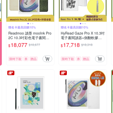
聯名卡最高回饋10%
聯名卡最高回饋10%
Readmoo 讀墨 mooInk Pro
HyRead Gaze Pro X 10.3吋
2C 10.3吋彩色電子書閱讀
電子書閱讀器+側翻軟膠殼
器平板+10.3吋折疊皮套 (組
(3色任選)+磁吸筆套 (組合)
18,077
17,718
$18,677
$18,318
$
$
合)
限時下殺
券
贈品
限時下殺
券
贈品