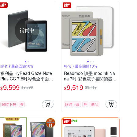
補貨中
聯名卡最高回饋10%
聯名卡最高回饋10%
福利品 HyRead Gaze Note
Readmoo 讀墨 mooInk Na
Plus CC 7.8吋彩色全平面電
na 7吋 彩色電子書閱讀器-
子紙閱讀器
迷月白+7吋透明殼 (組合)
9,599
9,519
$9,799
$9,719
$
$
限時下殺
券
限時下殺
券
贈品