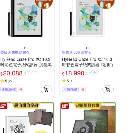
登錄送 600 購書金
登錄送 600 購書金
HyRead Gaze Pro XC 10.3
HyRead Gaze Pro XC 10.3
吋彩色電子紙閱讀器-沉穩黑
吋彩色電子紙閱讀器-純淨白
20,088
18,990
$20,888
$19,590
$
$
5
5
(
2
)
(
1
)
挑戰低價
券
挑戰低價
券