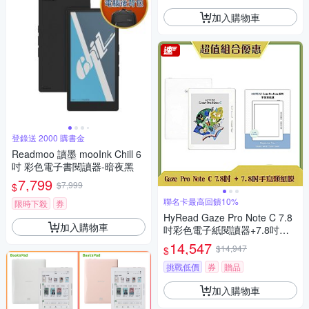
加入購物車
登錄送 2000 購書金
Readmoo 讀墨 mooInk Chill 6
吋 彩色電子書閱讀器-暗夜黑
7,799
$7,999
$
聯名卡最高回饋10%
限時下殺
券
HyRead Gaze Pro Note C 7.8
加入購物車
吋彩色電子紙閱讀器+7.8吋手
寫類紙膜 (組合)
14,547
$14,947
$
挑戰低價
券
贈品
加入購物車