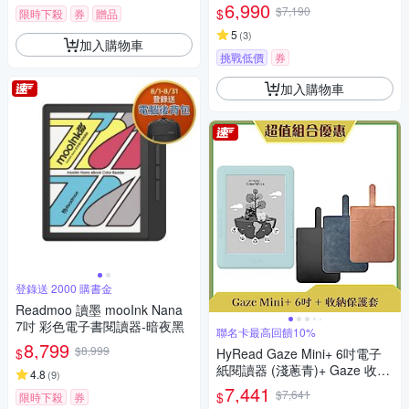
6,990
$7,190
$
限時下殺
券
贈品
5
(
3
)
加入購物車
挑戰低價
券
加入購物車
登錄送 2000 購書金
Readmoo 讀墨 mooInk Nana
7吋 彩色電子書閱讀器-暗夜黑
聯名卡最高回饋10%
8,799
$8,999
$
HyRead Gaze Mini+ 6吋電子
紙閱讀器 (淺蔥青)+ Gaze 收納
4.8
(
9
)
保護套 (組合)
7,441
$7,641
$
限時下殺
券