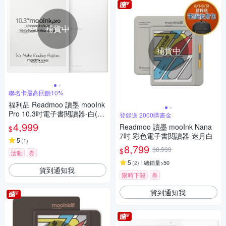
補貨中
補貨中
聯名卡最高回饋10%
福利品 Readmoo 讀墨 mooInk
Pro 10.3吋電子書閱讀器-白(簡
登錄送 2000購書金
配)
4,999
Readmoo 讀墨 mooInk Nana
$
7吋 彩色電子書閱讀器-迷月白
5
(
1
)
8,799
$8,999
$
活動
券
5
(
2
)
總銷量>50
貨到通知我
限時下殺
券
貨到通知我