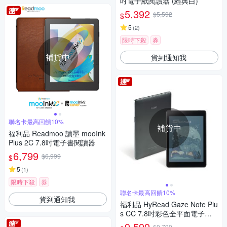
吋電子紙閱讀器 (經典白)
5,392
$5,592
$
5
(
2
)
限時下殺
券
補貨中
貨到通知我
聯名卡最高回饋10%
補貨中
福利品 Readmoo 讀墨 mooInk
Plus 2C 7.8吋電子書閱讀器
6,799
$6,999
$
5
(
1
)
限時下殺
券
聯名卡最高回饋10%
貨到通知我
福利品 HyRead Gaze Note Plu
s CC 7.8吋彩色全平面電子紙
閱讀器
9,599
$9,799