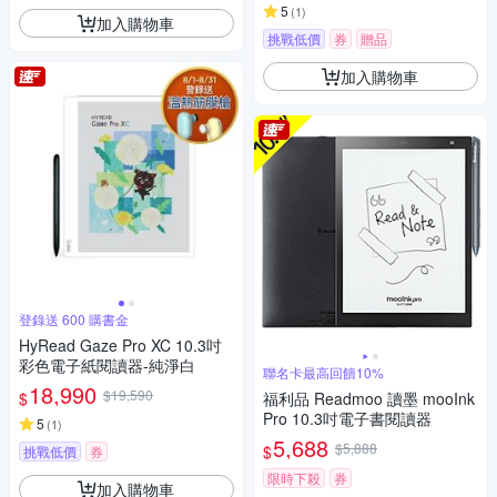
5
(
1
)
加入購物車
挑戰低價
券
贈品
加入購物車
登錄送 600 購書金
HyRead Gaze Pro XC 10.3吋
彩色電子紙閱讀器-純淨白
聯名卡最高回饋10%
18,990
$19,590
$
福利品 Readmoo 讀墨 mooInk
Pro 10.3吋電子書閱讀器
5
(
1
)
5,688
$5,888
$
挑戰低價
券
限時下殺
券
加入購物車