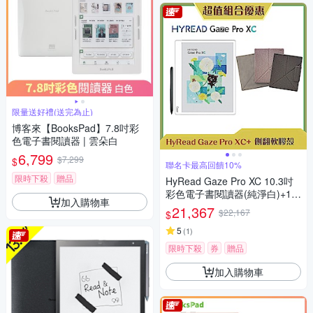
限量送好禮(送完為止)
博客來【BooksPad】7.8吋彩
色電子書閱讀器 | 雲朵白
6,799
$7,299
$
聯名卡最高回饋10%
限時下殺
贈品
HyRead Gaze Pro XC 10.3吋
彩色電子書閱讀器(純淨白)+10.
加入購物車
3吋側翻軟膠殼 (組合)
21,367
$22,167
$
5
(
1
)
限時下殺
券
贈品
加入購物車