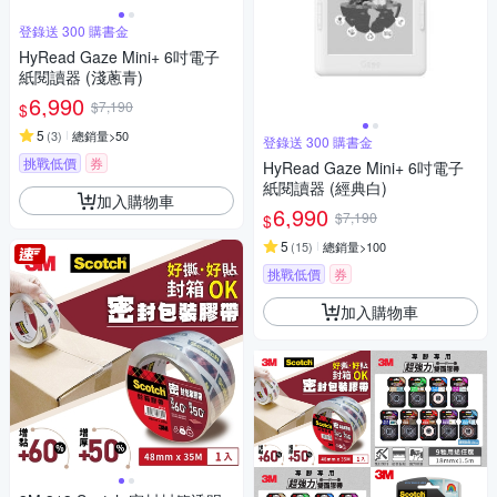
登錄送 300 購書金
HyRead Gaze Mini+ 6吋電子
紙閱讀器 (淺蔥青)
6,990
$7,190
$
5
(
3
)
總銷量>50
登錄送 300 購書金
挑戰低價
券
HyRead Gaze Mini+ 6吋電子
紙閱讀器 (經典白)
加入購物車
6,990
$7,190
$
5
(
15
)
總銷量>100
挑戰低價
券
加入購物車