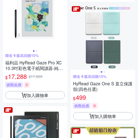
聯名卡最高回饋10%
福利品 HyRead Gaze Pro XC
10.3吋彩色電子紙閱讀器-純淨
白
17,288
$17,888
聯名卡最高回饋10%
$
HyRead Gaze One S 直立保護
挑戰低價
券
殼(四色任選)
加入購物車
499
$
挑戰低價
券
加入購物車