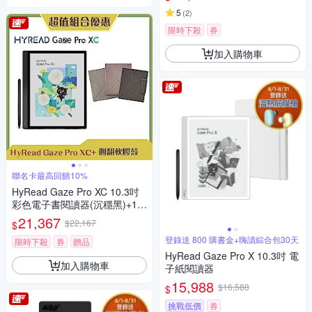
5
(
2
)
限時下殺
券
加入購物車
聯名卡最高回饋10%
HyRead Gaze Pro XC 10.3吋
彩色電子書閱讀器(沉穩黑)+10.
3吋側翻軟膠殼 (組合)
21,367
$22,167
$
登錄送 800 購書金+嗨讀綜合包30天
限時下殺
券
贈品
HyRead Gaze Pro X 10.3吋 電
加入購物車
子紙閱讀器
15,988
$16,588
$
挑戰低價
券