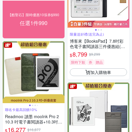
【酷聖石】限時優惠10張券$990
任選1件990
限量送好禮(送完為止)
博客來【BooksPad】7.8吋彩
色電子書閱讀器三件優惠組(黑
色主機+白筆+殼)
8,799
$9,299
$
限時下殺
券
贈品
加入購物車
聯名卡最高回饋10%
Readmoo 讀墨 mooInk Pro 2
10.3 吋電子書閱讀器+10.3吋折
疊皮套 (組合)
16,277
$16,877
$