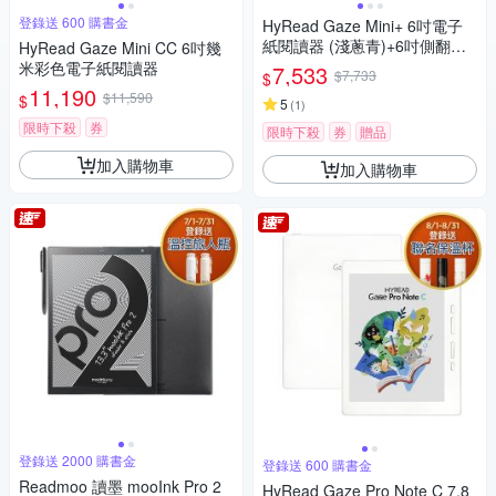
登錄送 600 購書金
HyRead Gaze Mini+ 6吋電子
紙閱讀器 (淺蔥青)+6吋側翻保
HyRead Gaze Mini CC 6吋幾
護殼
米彩色電子紙閱讀器
7,533
$7,733
$
11,190
$11,590
$
5
(
1
)
限時下殺
券
限時下殺
券
贈品
加入購物車
加入購物車
登錄送 2000 購書金
登錄送 600 購書金
Readmoo 讀墨 mooInk Pro 2
HyRead Gaze Pro Note C 7.8