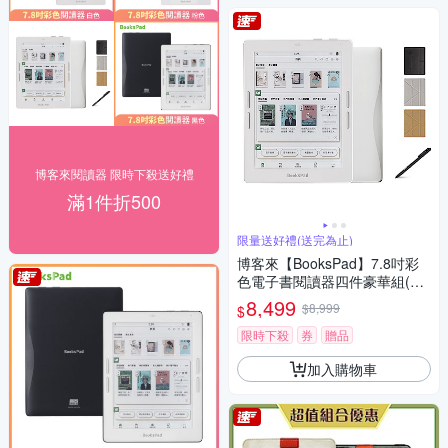
博客來閱讀器 限時下殺送好禮
滿1件折500
限量送好禮(送完為止)
博客來【BooksPad】7.8吋彩
色電子書閱讀器四件豪華組(白
色主機+黑筆+筆芯+殼)
8,499
$8,999
$
限時下殺
券
贈品
加入購物車