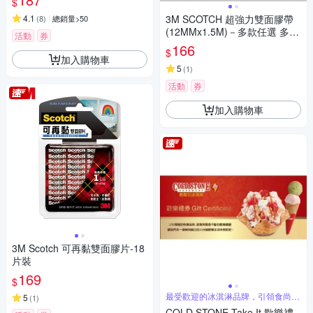
$
4.1
3M SCOTCH 超強力雙面膠帶
(
8
)
總銷量>50
(12MMx1.5M)－多款任選 多種
活動
券
用途
166
$
加入購物車
5
(
1
)
活動
券
加入購物車
3M Scotch 可再黏雙面膠片-18
片裝
169
$
最受歡迎的冰淇淋品牌，引領食尚潮
5
(
1
)
流
COLD STONE Take It 歡樂禮