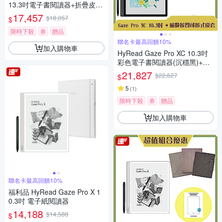
13.3吋電子書閱讀器+折疊皮套
(組合)
17,457
$18,057
$
限時下殺
券
贈品
聯名卡最高回饋10%
加入購物車
HyRead Gaze Pro XC 10.3吋
彩色電子書閱讀器(沉穩黑)+磁
吸折疊可拆式皮套 (組合)
21,827
$22,627
$
5
(
1
)
限時下殺
券
贈品
加入購物車
聯名卡最高回饋10%
福利品 HyRead Gaze Pro X 1
0.3吋 電子紙閱讀器
14,188
$14,588
$