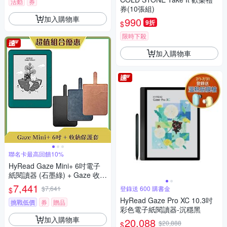
活動
券
券(10張組)
加入購物車
990
9折
$
限時下殺
加入購物車
聯名卡最高回饋10%
HyRead Gaze Mini+ 6吋電子
紙閱讀器 (石墨綠) + Gaze 收納
保護套 (組合)
7,441
$7,641
登錄送 600 購書金
$
HyRead Gaze Pro XC 10.3吋
挑戰低價
券
贈品
彩色電子紙閱讀器-沉穩黑
加入購物車
20,088
$20,888
$