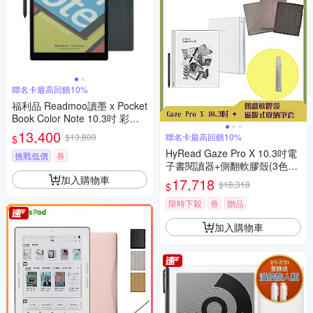
聯名卡最高回饋10%
福利品 Readmoo讀墨 x Pocket
Book Color Note 10.3吋 彩色
電子紙平板
13,400
$13,800
聯名卡最高回饋10%
$
HyRead Gaze Pro X 10.3吋電
挑戰低價
券
子書閱讀器+側翻軟膠殼(3色任
選)+磁吸筆套 (組合)
加入購物車
17,718
$18,318
$
限時下殺
券
贈品
加入購物車