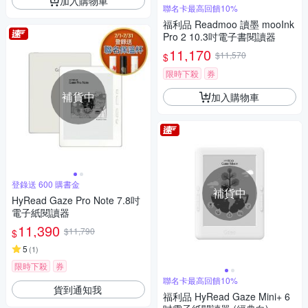
加入購物車
聯名卡最高回饋10%
福利品 Readmoo 讀墨 mooInk
Pro 2 10.3吋電子書閱讀器
11,170
$11,570
$
限時下殺
券
補貨中
加入購物車
登錄送 600 購書金
補貨中
HyRead Gaze Pro Note 7.8吋
電子紙閱讀器
11,390
$11,790
$
5
(
1
)
限時下殺
券
聯名卡最高回饋10%
貨到通知我
福利品 HyRead Gaze Mini+ 6