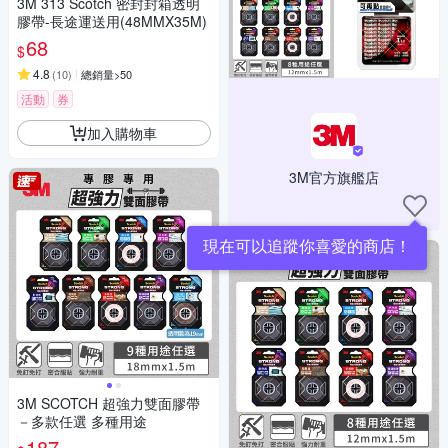
3M 313 Scotch 密封封箱透明
膠帶-長途運送用(48MMX35M)
68
$
4.8
(
10
)
總銷量>50
活動
券
加入購物車
3M官方旗艦店
現在可以追蹤你喜愛的商店！
3M SCOTCH 超強力雙面膠帶
－多款任選 多種用途
187