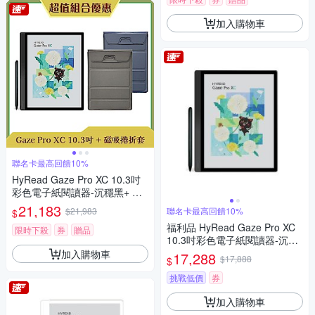
加入購物車
聯名卡最高回饋10%
HyRead Gaze Pro XC 10.3吋
彩色電子紙閱讀器-沉穩黑+ 磁
吸捲折套 (組合)
21,183
$21,983
聯名卡最高回饋10%
$
福利品 HyRead Gaze Pro XC
限時下殺
券
贈品
10.3吋彩色電子紙閱讀器-沉穩
黑
加入購物車
17,288
$17,888
$
挑戰低價
券
加入購物車