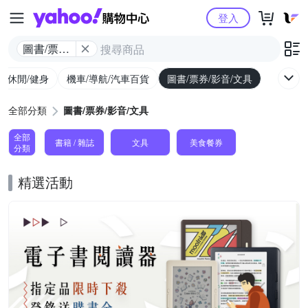
Yahoo購物中心
登入
圖書/票券/
影音/文具
外/休閒/健身
機車/導航/汽車百貨
圖書/票券/影音/文具
全部分類
圖書/票券/影音/文具
全部
書籍 / 雜誌
文具
美食餐券
分類
精選活動