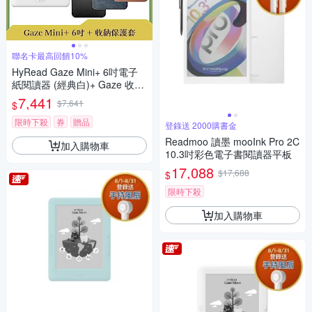
聯名卡最高回饋10%
HyRead Gaze Mini+ 6吋電子
紙閱讀器 (經典白)+ Gaze 收納
保護套 (組合)
7,441
$7,641
$
限時下殺
券
贈品
登錄送 2000購書金
Readmoo 讀墨 mooInk Pro 2C
加入購物車
10.3吋彩色電子書閱讀器平板
17,088
$17,688
$
限時下殺
加入購物車