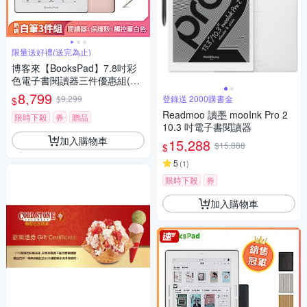
限量送好禮(送完為止)
博客來【BooksPad】7.8吋彩
色電子書閱讀器三件優惠組(粉
色主機+白筆+殼)
8,799
$9,299
登錄送 2000購書金
$
Readmoo 讀墨 mooInk Pro 2
限時下殺
券
贈品
10.3 吋電子書閱讀器
加入購物車
15,288
$15,888
$
5
(
1
)
限時下殺
券
加入購物車