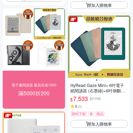
加入購物車
電子書閱讀器 最高現省1000
HyRead Gaze Mini+ 6吋電子
紙閱讀器 (石墨綠)+6吋側翻保
滿5000折200
護殼
7,533
$7,733
$
5
(
1
)
限時下殺
券
贈品
加入購物車