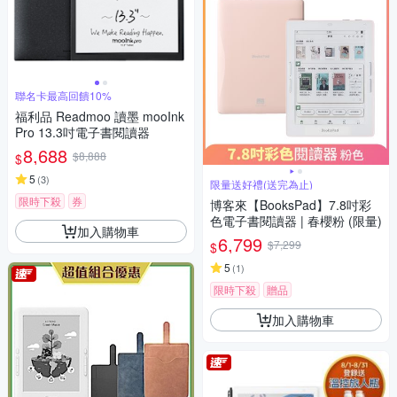
聯名卡最高回饋10%
福利品 Readmoo 讀墨 mooInk
Pro 13.3吋電子書閱讀器
8,688
$8,888
$
5
(
3
)
限量送好禮(送完為止)
限時下殺
券
博客來【BooksPad】7.8吋彩
色電子書閱讀器 | 春櫻粉 (限量)
加入購物車
6,799
$7,299
$
5
(
1
)
限時下殺
贈品
加入購物車