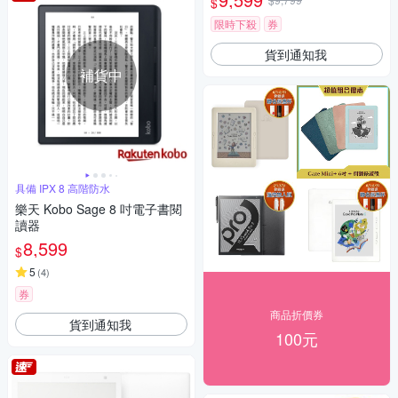
$
限時下殺
券
貨到通知我
補貨中
具備 IPX 8 高階防水
樂天 Kobo Sage 8 吋電子書閱
讀器
8,599
$
5
(
4
)
券
商品折價券
貨到通知我
100元