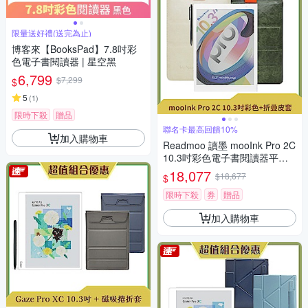
限量送好禮(送完為止)
博客來【BooksPad】7.8吋彩
色電子書閱讀器 | 星空黑
6,799
$7,299
$
5
(
1
)
限時下殺
贈品
聯名卡最高回饋10%
加入購物車
Readmoo 讀墨 mooInk Pro 2C
10.3吋彩色電子書閱讀器平板+
10.3吋折疊皮套 (組合)
18,077
$18,677
$
限時下殺
券
贈品
加入購物車