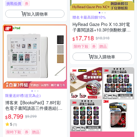
挑戰低價
券
加入購物車
聯名卡最高回饋10%
HyRead Gaze Pro X 10.3吋電
子書閱讀器+10.3吋側翻軟膠殼
+手寫類紙膜 (組合)
17,718
$18,318
$
限時下殺
券
贈品
加入購物車
限量送好禮(送完為止)
博客來【BooksPad】7.8吋彩
色電子書閱讀器三件優惠組(白
色主機+白筆+殼)
8,799
$9,299
$
5
(
1
)
限時下殺
券
贈品