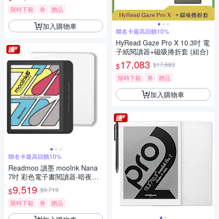
限時下殺
券
贈品
加入購物車
聯名卡最高回饋10%
HyRead Gaze Pro X 10.3吋 電
子紙閱讀器+磁吸捲折套 (組合)
17,083
$17,683
$
限時下殺
券
贈品
加入購物車
聯名卡最高回饋10%
Readmoo 讀墨 mooInk Nana
7吋 彩色電子書閱讀器-暗夜黑+
7吋透明殼 (組合)
9,519
$9,719
$
限時下殺
券
贈品