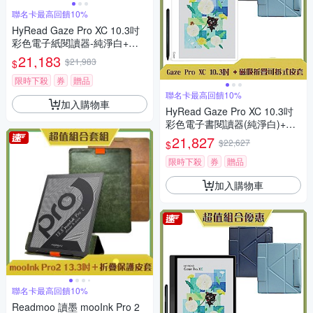
聯名卡最高回饋10%
HyRead Gaze Pro XC 10.3吋
彩色電子紙閱讀器-純淨白+磁
吸捲折套 (組合)
21,183
$21,983
$
限時下殺
券
贈品
聯名卡最高回饋10%
加入購物車
HyRead Gaze Pro XC 10.3吋
彩色電子書閱讀器(純淨白)+磁
吸折疊可拆式皮套 (組合)
21,827
$22,627
$
限時下殺
券
贈品
加入購物車
聯名卡最高回饋10%
Readmoo 讀墨 mooInk Pro 2