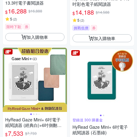
13.3吋電子書閱讀器
吋彩色電子紙閱讀器
16,288
14,188
$16,888
$
$14,588
$
5
(
2
)
5
(
2
)
限時下殺
券
挑戰低價
券
加入購物車
加入購物車
HyRead Gaze Mini+ 6吋電子
登錄送 300 購書金
紙閱讀器 (經典白)+6吋側翻保
HyRead Gaze Mini+ 6吋電子
護殼
7,533
紙閱讀器 (石墨綠)
$7,733
$