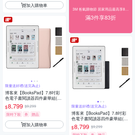
加入購物車
3M 爸氣購物節 居家用品最高享83折！
滿3件享83折
限量送好禮(送完為止)
博客來【BooksPad】7.8吋彩
色電子書閱讀器四件豪華組(粉
色主機+黑筆+筆芯+殼)
8,799
$9,299
限量送好禮(送完為止)
$
博客來【BooksPad】7.8吋彩
限時下殺
券
贈品
色電子書閱讀器四件豪華組(黑
色主機+黑筆+筆芯+殼)
加入購物車
8,799
$9,299
$
限時下殺
券
贈品