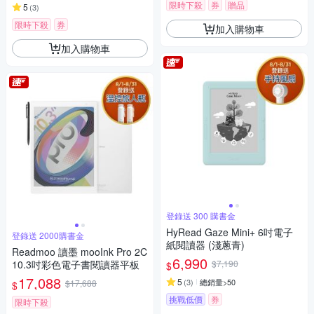
限時下殺
券
贈品
5
(
3
)
限時下殺
券
加入購物車
加入購物車
登錄送 300 購書金
HyRead Gaze Mini+ 6吋電子
登錄送 2000購書金
紙閱讀器 (淺蔥青)
Readmoo 讀墨 mooInk Pro 2C
6,990
10.3吋彩色電子書閱讀器平板
$7,190
$
17,088
5
(
3
)
總銷量>50
$17,688
$
挑戰低價
券
限時下殺