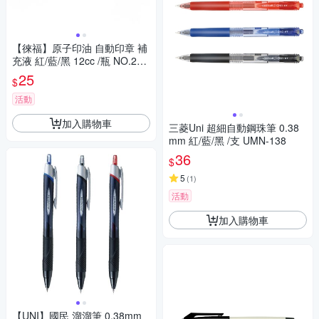
【徠福】原子印油 自動印章 補
充液 紅/藍/黑 12cc /瓶 NO.229
7/NO.2298/NO.2299
25
$
活動
加入購物車
三菱Uni 超細自動鋼珠筆 0.38
mm 紅/藍/黑 /支 UMN-138
36
$
5
(
1
)
活動
加入購物車
【UNI】國民 溜溜筆 0.38mm