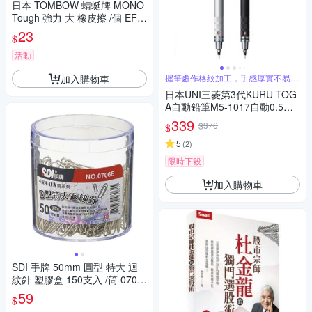
日本 TOMBOW 蜻蜓牌 MONO
Tough 強力 大 橡皮擦 /個 EF-T
H
23
$
活動
加入購物車
握筆處作格紋加工，手感厚實不易因
出汗手滑
日本UNI三菱第3代KURU TOG
A自動鉛筆M5-1017自動0.5mm
鉛筆360度旋轉轉筆(低重心/不
339
$376
$
斷芯/握筆處格紋加工&金屬材
質)
5
(
2
)
限時下殺
加入購物車
SDI 手牌 50mm 圓型 特大 迴
紋針 塑膠盒 150支入 /筒 0706
E
59
$