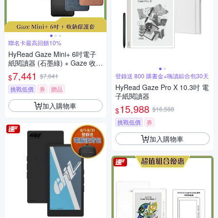
聯名卡最高回饋10%
HyRead Gaze Mini+ 6吋電子
紙閱讀器 (石墨綠) + Gaze 收納
保護套 (組合)
7,441
$7,641
登錄送 800 購書金+嗨讀綜合包30天
$
HyRead Gaze Pro X 10.3吋 電
挑戰低價
券
贈品
子紙閱讀器
加入購物車
15,988
$16,588
$
挑戰低價
券
加入購物車