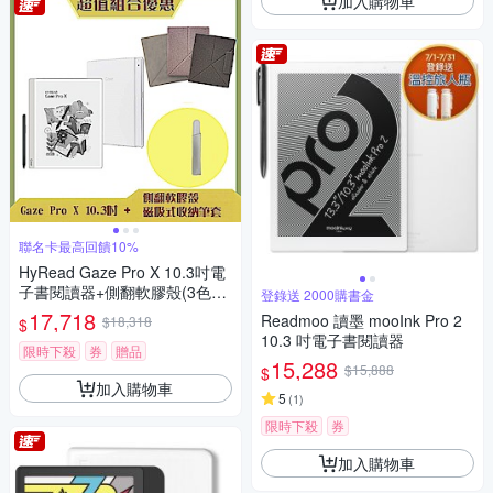
加入購物車
聯名卡最高回饋10%
HyRead Gaze Pro X 10.3吋電
子書閱讀器+側翻軟膠殼(3色任
登錄送 2000購書金
選)+磁吸筆套 (組合)
17,718
Readmoo 讀墨 mooInk Pro 2
$18,318
$
10.3 吋電子書閱讀器
限時下殺
券
贈品
15,288
$15,888
$
加入購物車
5
(
1
)
限時下殺
券
加入購物車