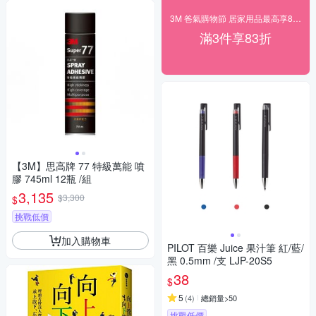
3M 爸氣購物節 居家用品最高享83折！
滿3件享83折
【3M】思高牌 77 特級萬能 噴
膠 745ml 12瓶 /組
3,135
$3,300
$
挑戰低價
加入購物車
PILOT 百樂 Juice 果汁筆 紅/藍/
黑 0.5mm /支 LJP-20S5
38
$
5
(
4
)
總銷量>50
挑戰低價