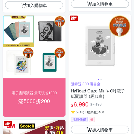
加入購物車
加入購物車
登錄送 300 購書金
HyRead Gaze Mini+ 6吋電子
電子書閱讀器 最高現省1000
紙閱讀器 (經典白)
滿5000折200
6,990
$7,190
$
5
(
15
)
總銷量>100
挑戰低價
券
加入購物車