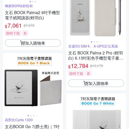
獨家BSR快刷技術
文石 BOOX Palma2 6吋手機型
電子紙閱讀器(輕羽白)
7,061
$7,279
$
限時下殺
券
加入購物車
支援5G SIM卡、A-GPS定位系統
文石 BOOX Palma 2 Pro (輕羽
白) 6.13吋彩色手機型電子書閱
讀器【手寫筆加皮套組】
12,784
$13,179
$
限時下殺
券
加入購物車
高對比Carta 1300
文石BOOX Go 7(爵士黑)｜7吋