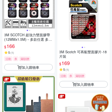
3M SCOTCH 超強力雙面膠帶
(12MMx1.5M)－多款任選 多種
用途
166
$
3M Scotch 可再黏雙面膠片-18
5
(
1
)
片裝
活動
券
滿額贈
169
$
加入購物車
5
(
1
)
活動
券
滿額贈
加入購物車