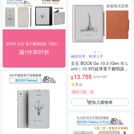
BOOX 文石 電子書閱讀器 下殺97折
滿1件享97折
極致美學、輕薄上手
文石 BOOX Go 10.3 (Gen II) L
umi｜10.3吋超薄電子書閱讀器
(前光版)【磁吸式皮套組】
13,755
$14,180
$
5
(
2
)
限時下殺
券
加入購物車