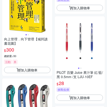
加入購物車
向上管理．向下管理【城邦讀
書花園】
300
$
總銷量>50
活動
券
加入購物車
PILOT 百樂 Juice 果汁筆 紅/藍/
黑 0.5mm /支 LJU-10EF
28
$
挑戰低價
加入購物車