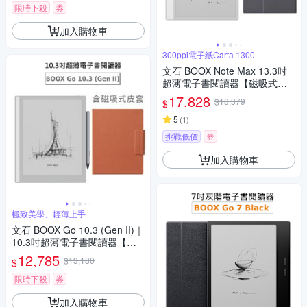
限時下殺
券
加入購物車
300ppi電子紙Carta 1300
文石 BOOX Note Max 13.3吋
超薄電子書閱讀器【磁吸式皮
套組】
17,828
$18,379
$
5
(
1
)
挑戰低價
券
加入購物車
極致美學、輕薄上手
文石 BOOX Go 10.3 (Gen II)｜
10.3吋超薄電子書閱讀器【磁
吸式皮套組】
12,785
$13,180
$
限時下殺
券
加入購物車