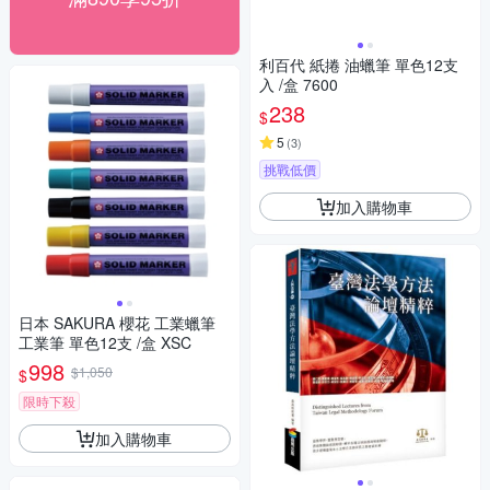
利百代 紙捲 油蠟筆 單色12支
入 /盒 7600
238
$
5
(
3
)
挑戰低價
加入購物車
日本 SAKURA 櫻花 工業蠟筆
工業筆 單色12支 /盒 XSC
998
$1,050
$
限時下殺
加入購物車