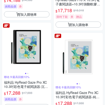
$
子書閱讀器+10.3吋側翻軟膠殼
挑戰低價
券
+手寫類紙膜 (組合)
17,718
$18,318
$
加入購物車
限時下殺
券
贈品
加入購物車
聯名卡最高回饋10%
福利品 HyRead Gaze Pro XC
10.3吋彩色電子紙閱讀器-沉穩
聯名卡最高回饋10%
黑
17,288
福利品 HyRead Gaze Pro XC
$17,888
$
10.3吋彩色電子紙閱讀器-純淨
挑戰低價
券
白
17,288
$17,888
$