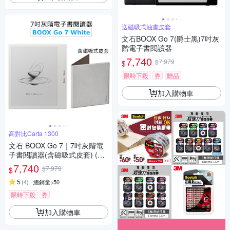
送磁吸式油畫皮套
文石BOOX Go 7(爵士黑)7吋灰
階電子書閱讀器
7,740
$7,979
$
限時下殺
券
贈品
加入購物車
高對比Carta 1300
文石 BOOX Go 7｜7吋灰階電
子書閱讀器(含磁吸式皮套) (象
牙白)【皮套組】
7,740
$7,979
$
5
(
4
)
總銷量>50
限時下殺
券
加入購物車