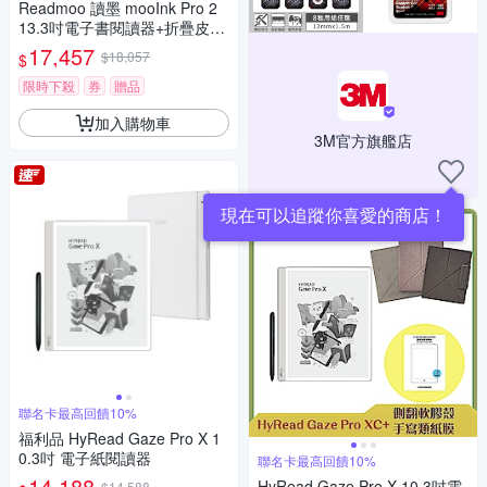
Readmoo 讀墨 mooInk Pro 2
13.3吋電子書閱讀器+折疊皮套
(組合)
17,457
$18,057
$
限時下殺
券
贈品
加入購物車
3M官方旗艦店
現在可以追蹤你喜愛的商店！
聯名卡最高回饋10%
福利品 HyRead Gaze Pro X 1
0.3吋 電子紙閱讀器
聯名卡最高回饋10%
14,188
HyRead Gaze Pro X 10.3吋電
$14,588