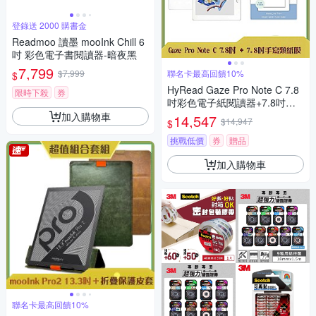
登錄送 2000 購書金
Readmoo 讀墨 mooInk Chill 6
吋 彩色電子書閱讀器-暗夜黑
7,799
$7,999
聯名卡最高回饋10%
$
HyRead Gaze Pro Note C 7.8
限時下殺
券
吋彩色電子紙閱讀器+7.8吋手
寫類紙膜 (組合)
加入購物車
14,547
$14,947
$
挑戰低價
券
贈品
加入購物車
聯名卡最高回饋10%