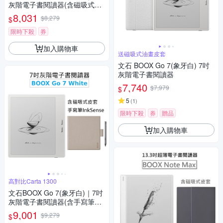
灰階電子書閱讀器(含磁吸式皮
套)【皮套組】
8,031
$8,279
$
限時下殺
券
加入購物車
送磁吸式油畫皮套
文石 BOOX Go 7(象牙白) 7吋
灰階電子書閱讀器
7,740
$7,979
$
5
(
1
)
限時下殺
券
贈品
加入購物車
高對比Carta 1300
文石BOOX Go 7(象牙白)｜7吋
灰階電子書閱讀器(含手寫筆及
磁吸式皮套)【手寫筆加皮套
9,001
$9,279
$
組】