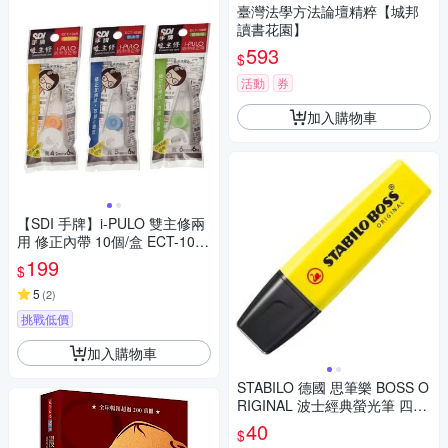
臺灣法學方法論壇精粹【城邦
讀書花園】
593
$
活動
券
加入購物車
【SDI 手牌】i-PULO 雙主修兩
用 修正內帶 10個/盒 ECT-104
R、ECT-105R、ECT-106R
199
$
5
(
2
)
挑戰低價
加入購物車
STABILO 德國 思筆樂 BOSS O
RIGINAL 波士經典螢光筆 四色
可選 /支 ST70
40
$