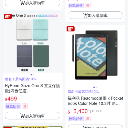
加入購物車
挑戰低價
券
加入購物車
聯名卡最高回饋10%
HyRead Gaze One S 直立保護
殼(四色任選)
聯名卡最高回饋10%
499
福利品 Readmoo讀墨 x Pocket
$
Book Color Note 10.3吋 彩色
挑戰低價
券
電子紙平板
13,400
$13,800
$
加入購物車
挑戰低價
券