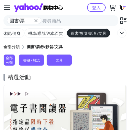
Yahoo購物中心
登入
圖書/票券/
影音/文具
外/休閒/健身
機車/導航/汽車百貨
圖書/票券/影音/文具
全部分類
圖書/票券/影音/文具
全部
書籍 / 雜誌
文具
分類
精選活動