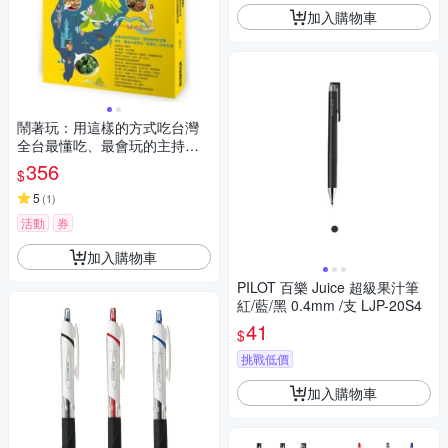
加入購物車
鬧著玩：用這樣的方式吃台灣
全台最懂吃、最會玩的主持天
團，帶你走進隱藏版的台灣！
356
$
【城邦讀書花園】
5
(
1
)
活動
券
加入購物車
PILOT 百樂 Juice 超級果汁筆
紅/藍/黑 0.4mm /支 LJP-20S4
41
$
挑戰低價
加入購物車