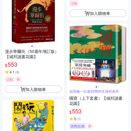
活動
加入購物車
漫步華爾街（50週年增訂版）
【城邦讀書花園】
553
$
4.1
(
3
)
活動
券
加入購物車
吉田修一出道20周年生涯代表作
國寶（上下套書）【城邦讀書
花園】
553
$
5
(
1
)
挑戰低價
券