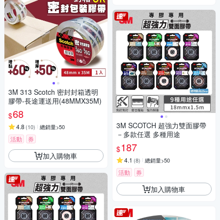
3M 313 Scotch 密封封箱透明
膠帶-長途運送用(48MMX35M)
68
$
3M SCOTCH 超強力雙面膠帶
4.8
(
10
)
總銷量>50
－多款任選 多種用途
活動
券
187
$
加入購物車
4.1
(
8
)
總銷量>50
活動
券
加入購物車