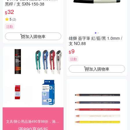
黑桿 / 支 SXN-150-38
32
$
5
(
2
)
活動
加入購物車
雄獅 簽字筆 紅/藍/黑 1.0mm /
支 NO.88
9
$
活動
加入購物車
文具/辦公用品滿490享98折，滿890享95折
滿890享95折