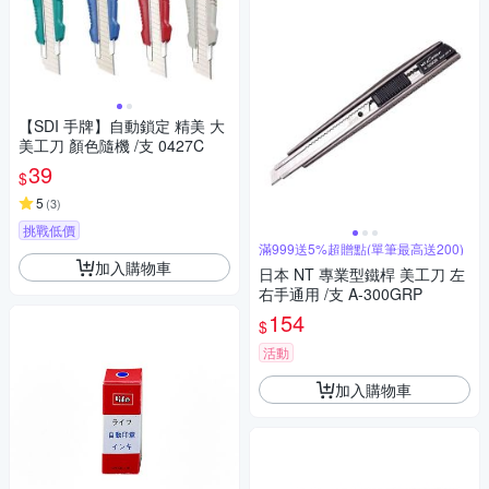
【SDI 手牌】自動鎖定 精美 大
美工刀 顏色隨機 /支 0427C
39
$
5
(
3
)
挑戰低價
滿999送5%超贈點(單筆最高送200)
加入購物車
日本 NT 專業型鐵桿 美工刀 左
右手通用 /支 A-300GRP
154
$
活動
加入購物車