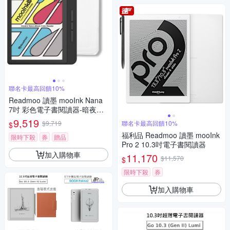
聯名卡最高回饋10%
Readmoo 讀墨 mooInk Nana
7吋 彩色電子書閱讀器-暗夜黑+
7吋透明殼 (組合)
9,519
$9,719
聯名卡最高回饋10%
$
福利品 Readmoo 讀墨 mooInk
限時下殺
券
贈品
Pro 2 10.3吋電子書閱讀器
加入購物車
11,170
$11,570
$
限時下殺
券
加入購物車