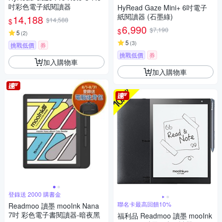
吋彩色電子紙閱讀器
HyRead Gaze Mini+ 6吋電子
紙閱讀器 (石墨綠)
14,188
$14,588
$
6,990
$7,190
$
5
(
2
)
5
(
3
)
挑戰低價
券
挑戰低價
券
加入購物車
加入購物車
登錄送 2000 購書金
聯名卡最高回饋10%
Readmoo 讀墨 mooInk Nana
7吋 彩色電子書閱讀器-暗夜黑
福利品 Readmoo 讀墨 mooInk