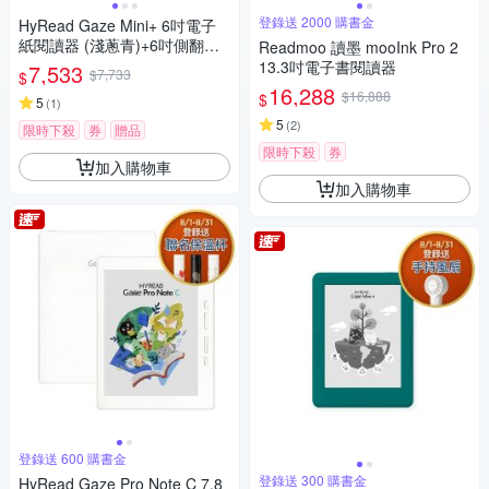
登錄送 2000 購書金
HyRead Gaze Mini+ 6吋電子
紙閱讀器 (淺蔥青)+6吋側翻保
Readmoo 讀墨 mooInk Pro 2
護殼
13.3吋電子書閱讀器
7,533
$7,733
$
16,288
$16,888
$
5
(
1
)
5
(
2
)
限時下殺
券
贈品
限時下殺
券
加入購物車
加入購物車
登錄送 600 購書金
登錄送 300 購書金
HyRead Gaze Pro Note C 7.8