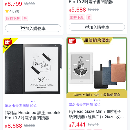
Pro 10.3吋電子書閱讀器
8,799
$8,999
$
5,688
$5,888
$
4.8
(
9
)
限時下殺
券
限時下殺
券
加入購物車
加入購物車
聯名卡最高回饋10%
聯名卡最高回饋10%
HyRead Gaze Mini+ 6吋電子
福利品 Readmoo 讀墨 mooInk
紙閱讀器 (經典白)+ Gaze 收納
Pro 13.3吋電子書閱讀器
保護套 (組合)
7,441
8,688
$7,641
$
$8,888
$