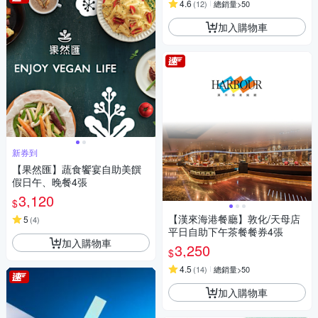
4.6
(
12
)
總銷量>50
加入購物車
新券到
【果然匯】蔬食饗宴自助美饌
假日午、晚餐4張
3,120
$
【漢來海港餐廳】敦化/天母店
5
(
4
)
平日自助下午茶餐餐券4張
加入購物車
3,250
$
4.5
(
14
)
總銷量>50
加入購物車