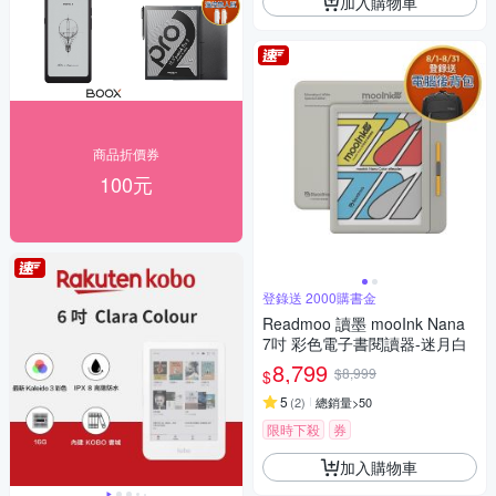
加入購物車
商品折價券
100元
登錄送 2000購書金
Readmoo 讀墨 mooInk Nana
7吋 彩色電子書閱讀器-迷月白
8,799
$8,999
$
5
(
2
)
總銷量>50
限時下殺
券
加入購物車