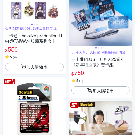
全系列專屬設計 採精裝書冊值得珍
藏
一卡通 - hololive production Li
ve@TAIWAN 珍藏系列套卡
550
$
五月天台北大巨蛋演唱會限定周邊
5
(
9
)
一卡通PLUS - 五月天25週年
《新年特別版》套卡組
加入購物車
750
$
5
(
1
)
加入購物車