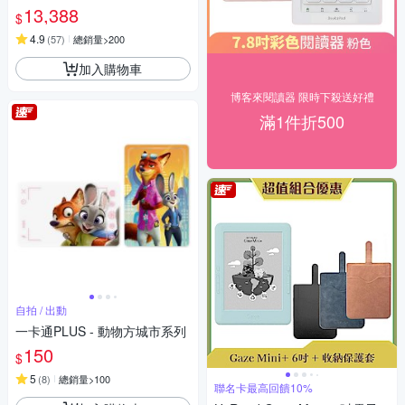
服務費(新券)
13,388
$
4.9
(
57
)
總銷量>200
加入購物車
博客來閱讀器 限時下殺送好禮
滿1件折500
自拍 / 出動
一卡通PLUS - 動物方城市系列
150
$
5
(
8
)
總銷量>100
聯名卡最高回饋10%