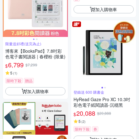
加入購物車
限量送好禮(送完為止)
博客來【BooksPad】7.8吋彩
色電子書閱讀器 | 春櫻粉 (限量)
6,799
$7,299
$
5
(
1
)
限時下殺
贈品
加入購物車
登錄送 600 購書金
HyRead Gaze Pro XC 10.3吋
彩色電子紙閱讀器-沉穩黑
20,088
$20,888
$
5
(
2
)
限時下殺
券