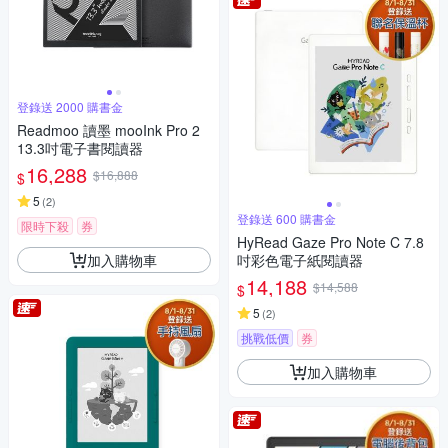
登錄送 2000 購書金
Readmoo 讀墨 mooInk Pro 2
13.3吋電子書閱讀器
16,288
$16,888
$
5
(
2
)
登錄送 600 購書金
限時下殺
券
HyRead Gaze Pro Note C 7.8
加入購物車
吋彩色電子紙閱讀器
14,188
$14,588
$
5
(
2
)
挑戰低價
券
加入購物車