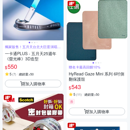
獨家販售！五月天台北大巨蛋演唱會
限定周邊
一卡通PLUS - 五月天25週年
《螢光棒》3D造型
550
$
聯名卡最高回饋10%
HyRead Gaze Mini 系列 6吋側
5
(
7
)
總銷量>50
翻保護殼
加入購物車
543
$
5
(
11
)
總銷量>50
券
加入購物車