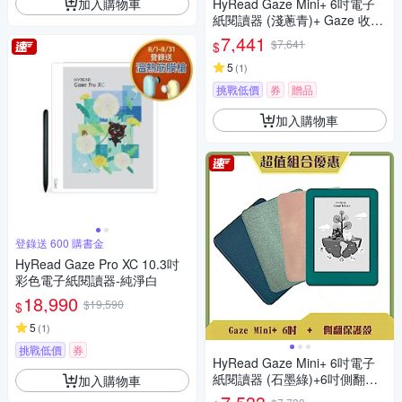
加入購物車
HyRead Gaze Mini+ 6吋電子
紙閱讀器 (淺蔥青)+ Gaze 收納
保護套 (組合)
7,441
$7,641
$
5
(
1
)
挑戰低價
券
贈品
加入購物車
登錄送 600 購書金
HyRead Gaze Pro XC 10.3吋
彩色電子紙閱讀器-純淨白
18,990
$19,590
$
5
(
1
)
挑戰低價
券
HyRead Gaze Mini+ 6吋電子
紙閱讀器 (石墨綠)+6吋側翻保
加入購物車
護殼