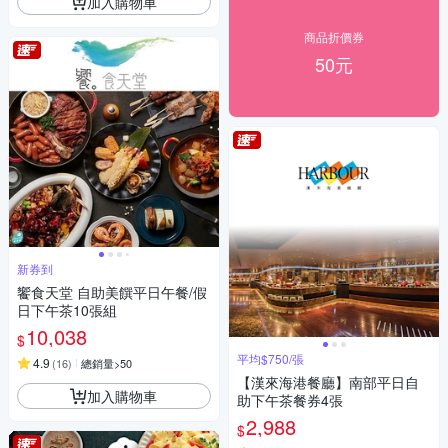
加入購物車
商品折價券
50元
新券到
饗食天堂 自助美饌平日午餐/假
日下午茶10張組
10,038
$
平均$750/張
4.9
(
16
)
總銷量>50
【漢來海港餐廳】南部平日自
加入購物車
助下午茶餐券4張
2,988
$