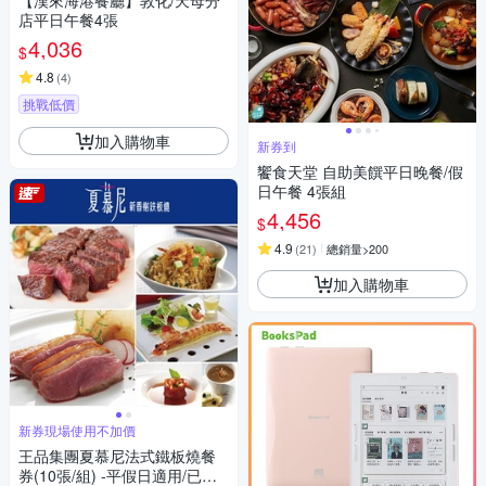
【漢來海港餐廳】敦化/天母分
店平日午餐4張
4,036
$
4.8
(
4
)
挑戰低價
加入購物車
新券到
饗食天堂 自助美饌平日晚餐/假
日午餐 4張組
4,456
$
4.9
(
21
)
總銷量>200
加入購物車
新券現場使用不加價
王品集團夏慕尼法式鐵板燒餐
券(10張/組) -平假日適用/已含