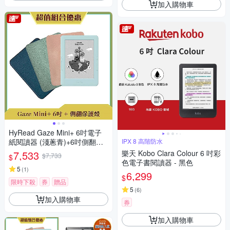
加入購物車
HyRead Gaze Mini+ 6吋電子
紙閱讀器 (淺蔥青)+6吋側翻保
IPX 8 高階防水
護殼
7,533
樂天 Kobo Clara Colour 6 吋彩
$7,733
$
色電子書閱讀器 - 黑色
5
(
1
)
6,299
$
限時下殺
券
贈品
5
(
6
)
加入購物車
券
加入購物車