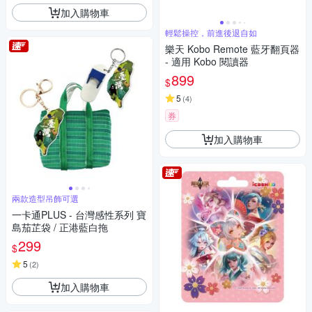
加入購物車
輕鬆操控，前進後退自如
樂天 Kobo Remote 藍牙翻頁器
- 適用 Kobo 閱讀器
899
$
5
(
4
)
券
加入購物車
兩款造型吊飾可選
一卡通PLUS - 台灣感性系列 寶
島茄芷袋 / 正港藍白拖
299
$
5
(
2
)
加入購物車