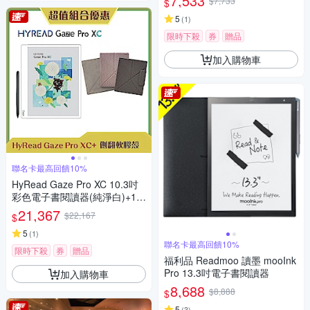
7,533
$7,733
$
5
(
1
)
限時下殺
券
贈品
加入購物車
聯名卡最高回饋10%
HyRead Gaze Pro XC 10.3吋
彩色電子書閱讀器(純淨白)+10.
3吋側翻軟膠殼 (組合)
21,367
$22,167
$
5
(
1
)
聯名卡最高回饋10%
限時下殺
券
贈品
福利品 Readmoo 讀墨 mooInk
Pro 13.3吋電子書閱讀器
加入購物車
8,688
$8,888
$
5
(
3
)