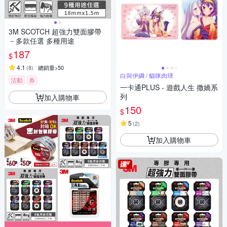
3M SCOTCH 超強力雙面膠帶
－多款任選 多種用途
187
$
4.1
(
8
)
總銷量>50
白與伊綱 / 貓咪肉球
活動
券
一卡通PLUS - 遊戲人生 撒嬌系
列
加入購物車
150
$
5
(
2
)
加入購物車