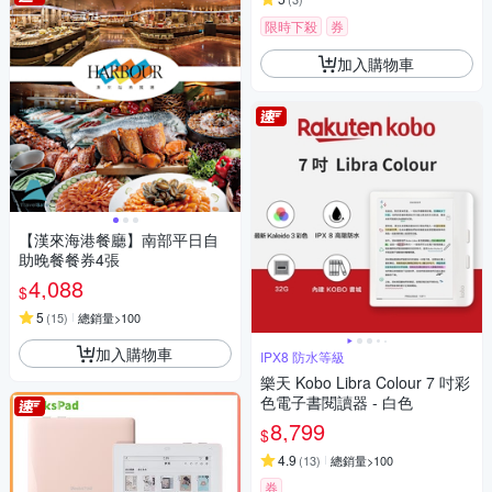
限時下殺
券
加入購物車
【漢來海港餐廳】南部平日自
助晚餐餐券4張
4,088
$
5
(
15
)
總銷量>100
加入購物車
IPX8 防水等級
樂天 Kobo Libra Colour 7 吋彩
色電子書閱讀器 - 白色
8,799
$
4.9
(
13
)
總銷量>100
券