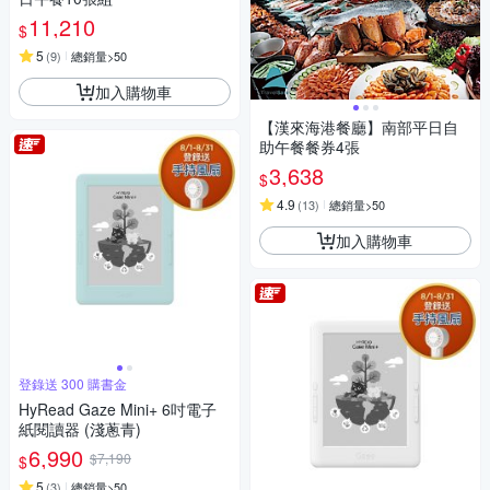
11,210
$
5
(
9
)
總銷量>50
加入購物車
【漢來海港餐廳】南部平日自
助午餐餐券4張
3,638
$
4.9
(
13
)
總銷量>50
加入購物車
登錄送 300 購書金
HyRead Gaze Mini+ 6吋電子
紙閱讀器 (淺蔥青)
6,990
$7,190
$
5
(
3
)
總銷量>50