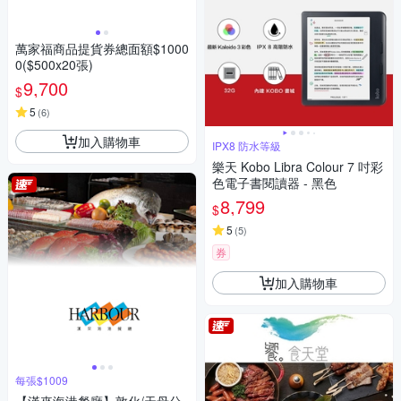
萬家福商品提貨券總面額$1000
0($500x20張)
9,700
$
5
(
6
)
加入購物車
IPX8 防水等級
樂天 Kobo Libra Colour 7 吋彩
色電子書閱讀器 - 黑色
8,799
$
5
(
5
)
券
加入購物車
每張$1009