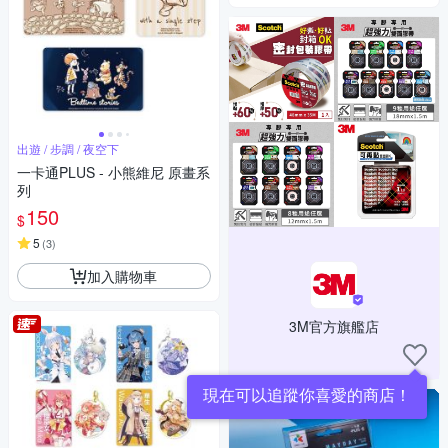
出遊 / 步調 / 夜空下
一卡通PLUS - 小熊維尼 原畫系
列
150
$
5
(
3
)
加入購物車
3M官方旗艦店
現在可以追蹤你喜愛的商店！