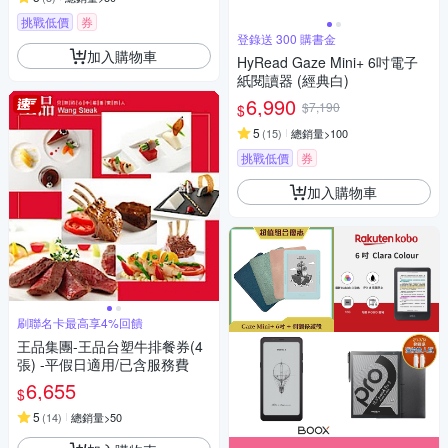
挑戰低價
券
登錄送 300 購書金
加入購物車
HyRead Gaze Mini+ 6吋電子
紙閱讀器 (經典白)
6,990
$7,190
$
5
(
15
)
總銷量>100
挑戰低價
券
加入購物車
刷聯名卡最高享4%回饋
王品集團-王品台塑牛排餐券(4
張) -平假日適用/已含服務費
6,655
$
5
(
14
)
總銷量>50