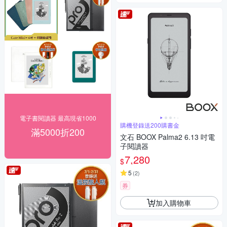
電子書閱讀器 最高現省1000
購機登錄送200購書金
滿5000折200
文石 BOOX Palma2 6.13 吋電
子閱讀器
7,280
$
5
(
2
)
券
加入購物車