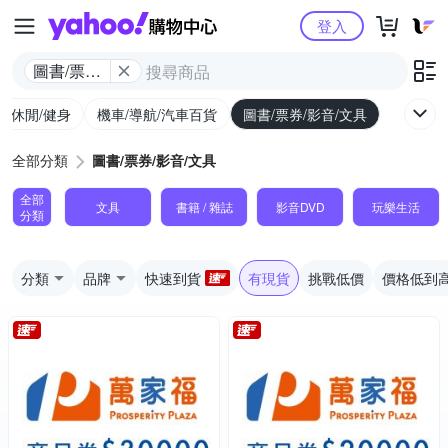
Yahoo購物中心
登入
圖書/票券/
影音/文具
外/休閒/健身
機車/導航/汽車百貨
圖書/票券/影音/文具
全部分類
圖書/票券/影音/文具
全部
文具
書籍 / 雜誌
影音DVD
玩樂生活
分類
分類
品牌
快速到貨
有現貨
挑戰低價
價格低到