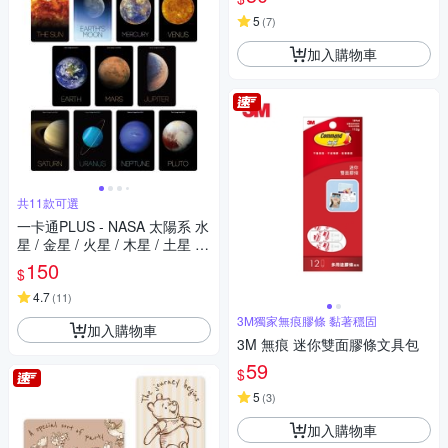
5
(
7
)
加入購物車
共11款可選
一卡通PLUS - NASA 太陽系 水
星 / 金星 / 火星 / 木星 / 土星 /
天王星 / 海王星 / 冥王星
150
$
4.7
(
11
)
3M獨家無痕膠條 黏著穩固
加入購物車
3M 無痕 迷你雙面膠條文具包
59
$
5
(
3
)
加入購物車