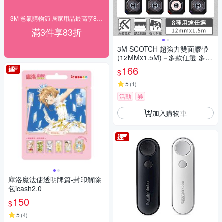
3M 爸氣購物節 居家用品最高享83折！
滿3件享83折
3M SCOTCH 超強力雙面膠帶
(12MMx1.5M)－多款任選 多種
用途
166
$
5
(
1
)
活動
券
加入購物車
庫洛魔法使透明牌篇-封印解除
包icash2.0
150
$
5
(
4
)