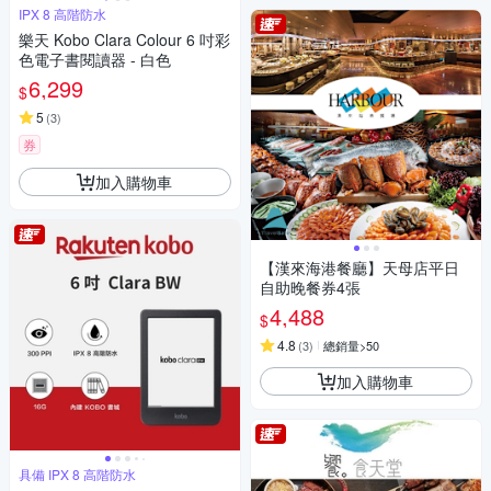
IPX 8 高階防水
樂天 Kobo Clara Colour 6 吋彩
色電子書閱讀器 - 白色
6,299
$
5
(
3
)
券
加入購物車
【漢來海港餐廳】天母店平日
自助晚餐券4張
4,488
$
4.8
(
3
)
總銷量>50
加入購物車
具備 IPX 8 高階防水