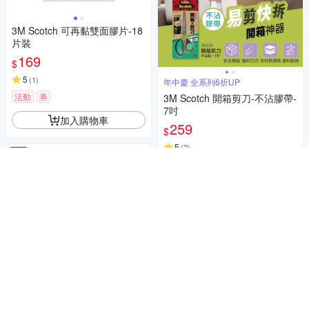
3M Scotch 可再黏雙面膠片-18
片裝
169
$
5
(
1
)
年中慶 全系列6折UP
活動
券
3M Scotch 開箱剪刀-不沾膠帶-
7吋
加入購物車
259
$
5
(
2
)
券
加入購物車
3M 超強大力膠布-強固款