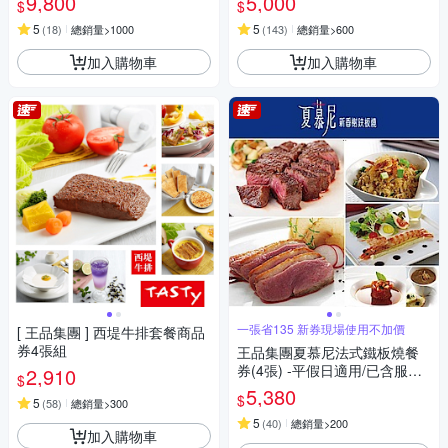
9,800
5,000
$
$
5
5
(
18
)
總銷量>1000
(
143
)
總銷量>600
加入購物車
加入購物車
一張省135 新券現場使用不加價
[ 王品集團 ] 西堤牛排套餐商品
券4張組
王品集團夏慕尼法式鐵板燒餐
券(4張) -平假日適用/已含服務
2,910
$
費(新券)
5,380
$
5
(
58
)
總銷量>300
5
(
40
)
總銷量>200
加入購物車