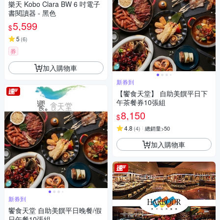
樂天 Kobo Clara BW 6 吋電子
書閱讀器 - 黑色
5,599
$
5
(
6
)
券
加入購物車
新券到
【饗食天堂】 自助美饌平日下
午茶餐券10張組
8,150
$
4.8
(
4
)
總銷量>50
加入購物車
新券到
饗食天堂 自助美饌平日晚餐/假
日午餐10張組