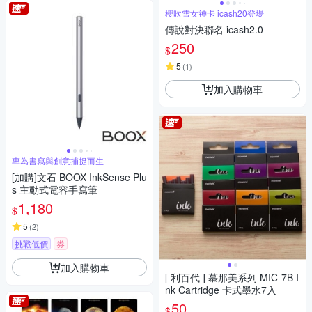
櫻吹雪女神卡 icash20登場
傳說對決聯名 icash2.0
250
$
5
(
1
)
加入購物車
專為書寫與創意捕捉而生
[加購]文石 BOOX InkSense Plu
s 主動式電容手寫筆
1,180
$
5
(
2
)
挑戰低價
券
加入購物車
[ 利百代 ] 慕那美系列 MIC-7B I
nk Cartridge 卡式墨水7入
50
$