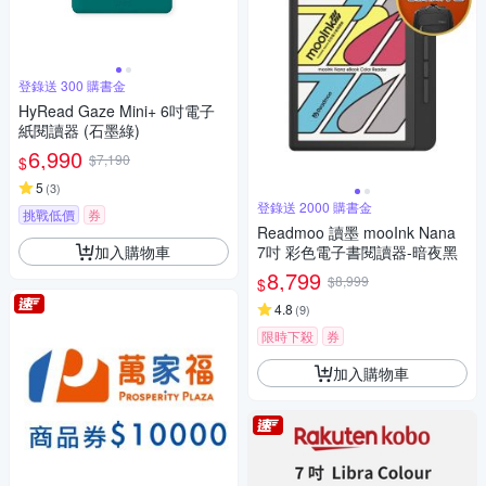
登錄送 300 購書金
HyRead Gaze Mini+ 6吋電子
紙閱讀器 (石墨綠)
6,990
$7,190
$
5
(
3
)
登錄送 2000 購書金
挑戰低價
券
Readmoo 讀墨 mooInk Nana
加入購物車
7吋 彩色電子書閱讀器-暗夜黑
8,799
$8,999
$
4.8
(
9
)
限時下殺
券
加入購物車