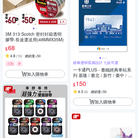
3M 313 Scotch 密封封箱透明
膠帶-長途運送用(48MMX35M)
68
$
4.8
(
10
)
總銷量>50
經典透明質感設計 七款可選
活動
券
一卡通PLUS - 臺鐵經典車站系
加入購物車
列 基隆 / 臺北 / 新竹 / 臺中 / 嘉
義 / 臺南 / 高雄
150
$
4.3
(
6
)
總銷量>50
加入購物車