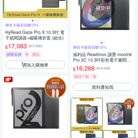
補貨中
聯名卡最高回饋10%
HyRead Gaze Pro X 10.3吋 電
子紙閱讀器+磁吸捲折套 (組合)
17,083
$17,683
$
聯名卡最高回饋10%
福利品 Readmoo 讀墨 mooInk
挑戰低價
券
贈品
Pro 2C 13.3吋彩色電子書閱讀
加入購物車
器平板
16,288
$16,888
$
限時下殺
券
貨到通知我