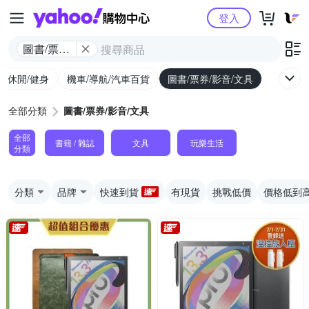
Yahoo購物中心
登入
圖書/票券/
影音/文具
外/休閒/健身
機車/導航/汽車百貨
圖書/票券/影音/文具
全部分類
圖書/票券/影音/文具
全部
書籍 / 雜誌
文具
玩樂生活
分類
分類
品牌
快速到貨
有現貨
挑戰低價
價格低到