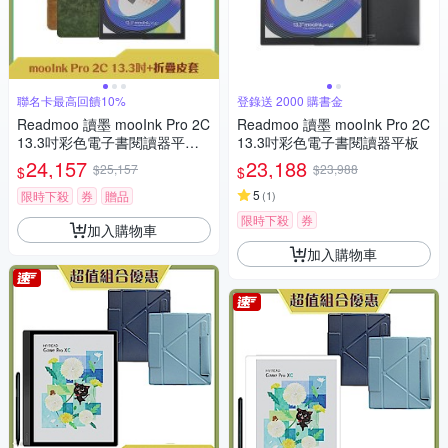
聯名卡最高回饋10%
登錄送 2000 購書金
Readmoo 讀墨 mooInk Pro 2C
Readmoo 讀墨 mooInk Pro 2C
13.3吋彩色電子書閱讀器平板
13.3吋彩色電子書閱讀器平板
+折疊皮套 (組合)
24,157
23,188
$25,157
$23,988
$
$
5
限時下殺
券
贈品
(
1
)
限時下殺
券
加入購物車
加入購物車