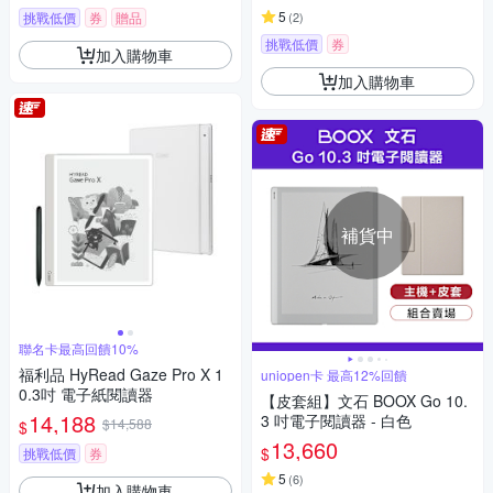
5
挑戰低價
券
贈品
(
2
)
挑戰低價
券
加入購物車
加入購物車
補貨中
聯名卡最高回饋10%
福利品 HyRead Gaze Pro X 1
uniopen卡 最高12%回饋
0.3吋 電子紙閱讀器
【皮套組】文石 BOOX Go 10.
14,188
3 吋電子閱讀器 - 白色
$14,588
$
13,660
$
挑戰低價
券
5
(
6
)
加入購物車