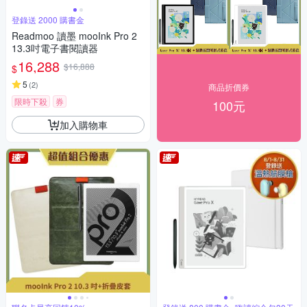
登錄送 2000 購書金
Readmoo 讀墨 mooInk Pro 2
13.3吋電子書閱讀器
16,288
$16,888
$
5
(
2
)
商品折價券
限時下殺
券
100元
加入購物車