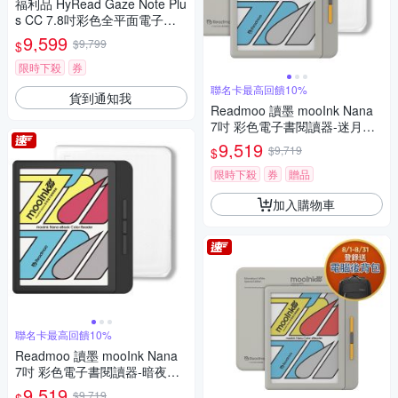
福利品 HyRead Gaze Note Plu
s CC 7.8吋彩色全平面電子紙
閱讀器
9,599
$9,799
$
限時下殺
券
聯名卡最高回饋10%
貨到通知我
Readmoo 讀墨 mooInk Nana
7吋 彩色電子書閱讀器-迷月白+
7吋透明殼 (組合)
9,519
$9,719
$
限時下殺
券
贈品
加入購物車
聯名卡最高回饋10%
Readmoo 讀墨 mooInk Nana
7吋 彩色電子書閱讀器-暗夜黑+
7吋透明殼 (組合)
9,519
$9,719