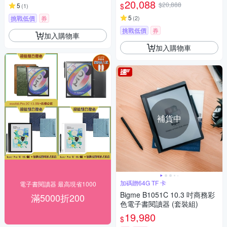
20,088
$20,888
$
5
(
1
)
5
挑戰低價
券
(
2
)
挑戰低價
券
加入購物車
加入購物車
補貨中
加碼贈64G TF 卡
電子書閱讀器 最高現省1000
Bigme B1051C 10.3 吋商務彩
滿5000折200
色電子書閱讀器 (套裝組)
19,980
$