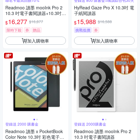
聯名卡最高回饋10%
登錄送 800 購書金+嗨讀綜合包30天
Readmoo 讀墨 mooInk Pro 2
HyRead Gaze Pro X 10.3吋 電
10.3 吋電子書閱讀器+10.3吋折
子紙閱讀器
疊皮套 (組合)
16,277
15,988
$16,877
$16,588
$
$
限時下殺
券
贈品
挑戰低價
券
加入購物車
加入購物車
登錄送 2000 購書金
登錄送 2000購書金
Readmoo 讀墨 x PocketBook
Readmoo 讀墨 mooInk Pro 2
Color Note 10.3吋 彩色電子書
10.3 吋電子書閱讀器