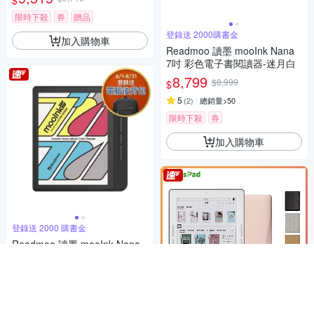
$
限時下殺
券
贈品
登錄送 2000購書金
加入購物車
Readmoo 讀墨 mooInk Nana
7吋 彩色電子書閱讀器-迷月白
8,799
$8,999
$
5
(
2
)
總銷量>50
限時下殺
券
加入購物車
登錄送 2000 購書金
Readmoo 讀墨 mooInk Nana
7吋 彩色電子書閱讀器-暗夜黑
8,799
$8,999
$
4.8
(
9
)
限時下殺
券