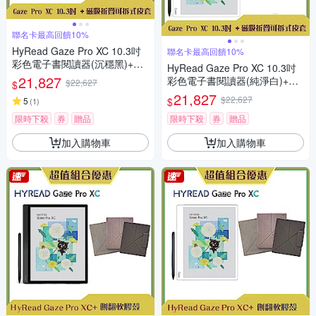
聯名卡最高回饋10%
HyRead Gaze Pro XC 10.3吋
聯名卡最高回饋10%
彩色電子書閱讀器(沉穩黑)+磁
HyRead Gaze Pro XC 10.3吋
吸折疊可拆式皮套 (組合)
21,827
彩色電子書閱讀器(純淨白)+磁
$22,627
$
吸折疊可拆式皮套 (組合)
21,827
$22,627
$
5
(
1
)
限時下殺
券
贈品
限時下殺
券
贈品
加入購物車
加入購物車