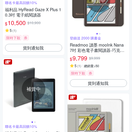
補貨中
聯名卡最高回饋10%
福利品 HyRead Gaze X Plus 1
0.3吋 電子紙閱讀器
10,500
$10,900
$
5
(
1
)
限時下殺
券
登錄送 2000 購書金
Readmoo 讀墨 mooInk Nana
貨到通知我
7吋 彩色電子書閱讀器-巧克力
馬丁尼
9,799
$9,999
$
5
(
1
)
總銷量>50
限時下殺
券
貨到通知我
補貨中
聯名卡最高回饋10%