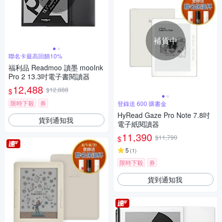
補貨中
聯名卡最高回饋10%
福利品 Readmoo 讀墨 mooInk
Pro 2 13.3吋電子書閱讀器
12,488
$12,888
$
限時下殺
券
登錄送 600 購書金
HyRead Gaze Pro Note 7.8吋
貨到通知我
電子紙閱讀器
11,390
$11,790
$
5
(
1
)
限時下殺
券
貨到通知我