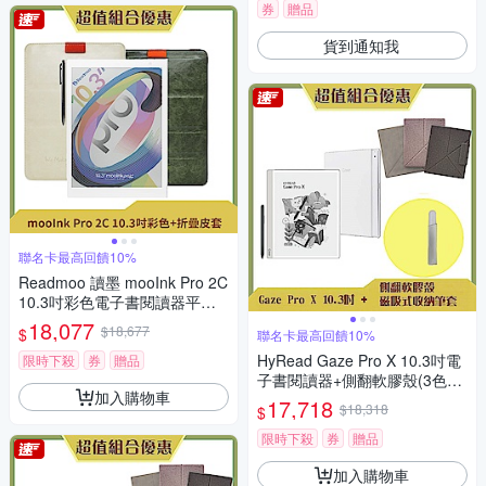
券
贈品
貨到通知我
聯名卡最高回饋10%
Readmoo 讀墨 mooInk Pro 2C
10.3吋彩色電子書閱讀器平板+
10.3吋折疊皮套 (組合)
18,077
$18,677
$
聯名卡最高回饋10%
HyRead Gaze Pro X 10.3吋電
限時下殺
券
贈品
子書閱讀器+側翻軟膠殼(3色任
加入購物車
選)+磁吸筆套 (組合)
17,718
$18,318
$
限時下殺
券
贈品
加入購物車