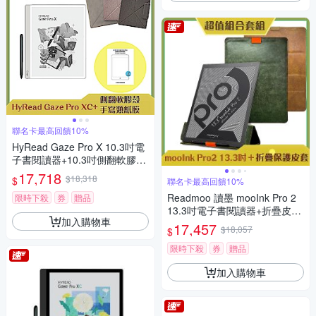
聯名卡最高回饋10%
HyRead Gaze Pro X 10.3吋電
子書閱讀器+10.3吋側翻軟膠殼
+手寫類紙膜 (組合)
17,718
$18,318
$
聯名卡最高回饋10%
Readmoo 讀墨 mooInk Pro 2
限時下殺
券
贈品
13.3吋電子書閱讀器+折疊皮套
加入購物車
(組合)
17,457
$18,057
$
限時下殺
券
贈品
加入購物車