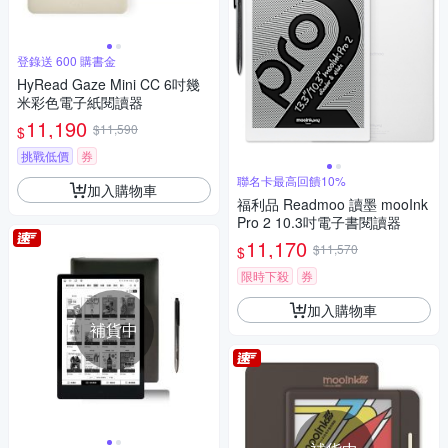
登錄送 600 購書金
HyRead Gaze Mini CC 6吋幾
米彩色電子紙閱讀器
11,190
$11,590
$
挑戰低價
券
聯名卡最高回饋10%
加入購物車
福利品 Readmoo 讀墨 mooInk
Pro 2 10.3吋電子書閱讀器
11,170
$11,570
$
限時下殺
券
加入購物車
補貨中