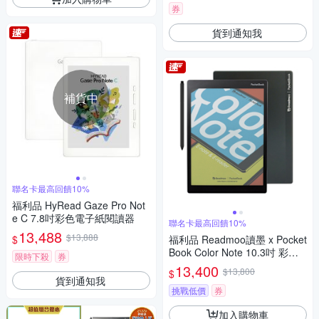
券
貨到通知我
補貨中
聯名卡最高回饋10%
福利品 HyRead Gaze Pro Not
e C 7.8吋彩色電子紙閱讀器
聯名卡最高回饋10%
13,488
$13,888
$
福利品 Readmoo讀墨 x Pocket
Book Color Note 10.3吋 彩色
限時下殺
券
電子紙平板
13,400
$13,800
$
貨到通知我
挑戰低價
券
加入購物車