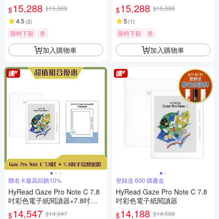
閱讀器
15,288
15,288
$15,888
$15,888
$
$
4.5
5
(
2
)
(
1
)
限時下殺
券
限時下殺
券
加入購物車
加入購物車
聯名卡最高回饋10%
登錄送 600 購書金
HyRead Gaze Pro Note C 7.8
HyRead Gaze Pro Note C 7.8
吋彩色電子紙閱讀器+7.8吋手
吋彩色電子紙閱讀器
寫類紙膜 (組合)
14,547
14,188
$14,947
$14,588
$
$