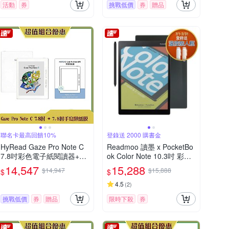
活動
券
挑戰低價
券
贈品
聯名卡最高回饋10%
登錄送 2000 購書金
HyRead Gaze Pro Note C
Readmoo 讀墨 x PocketBo
7.8吋彩色電子紙閱讀器+7.8
ok Color Note 10.3吋 彩色
吋手寫類紙膜 (組合)
電子書閱讀器
14,547
15,288
$14,947
$15,888
$
$
4.5
(
2
)
挑戰低價
券
贈品
限時下殺
券