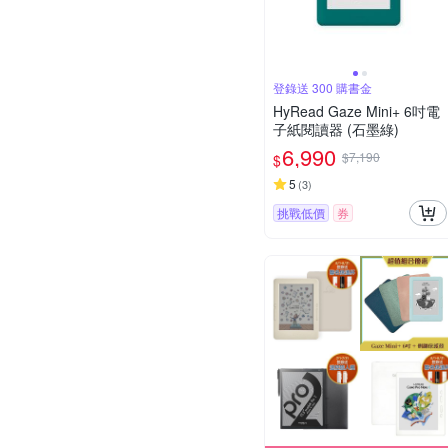
登錄送 300 購書金
HyRead Gaze Mini+ 6吋電
子紙閱讀器 (石墨綠)
6,990
$7,190
$
5
(
3
)
挑戰低價
券