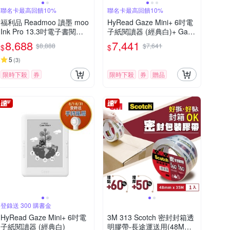
聯名卡最高回饋10%
聯名卡最高回饋10%
福利品 Readmoo 讀墨 moo
HyRead Gaze Mini+ 6吋電
Ink Pro 13.3吋電子書閱讀
子紙閱讀器 (經典白)+ Gaze
器
收納保護套 (組合)
8,688
7,441
$8,888
$7,641
$
$
5
(
3
)
限時下殺
券
限時下殺
券
贈品
登錄送 300 購書金
HyRead Gaze Mini+ 6吋電
3M 313 Scotch 密封封箱透
子紙閱讀器 (經典白)
明膠帶-長途運送用(48MMX