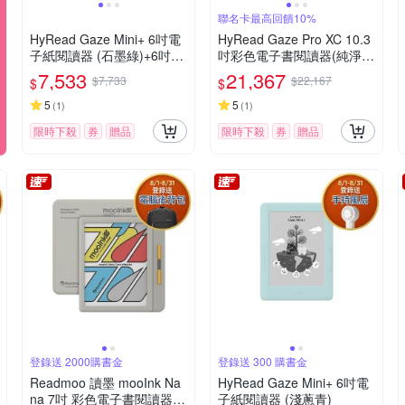
聯名卡最高回饋10%
HyRead Gaze Mini+ 6吋電
HyRead Gaze Pro XC 10.3
子紙閱讀器 (石墨綠)+6吋側
吋彩色電子書閱讀器(純淨
翻保護殼
白)+10.3吋側翻軟膠殼 (組
7,533
21,367
$7,733
$22,167
$
$
合)
5
5
(
1
)
(
1
)
限時下殺
券
贈品
限時下殺
券
贈品
登錄送 2000購書金
登錄送 300 購書金
Readmoo 讀墨 mooInk Na
HyRead Gaze Mini+ 6吋電
na 7吋 彩色電子書閱讀器-
子紙閱讀器 (淺蔥青)