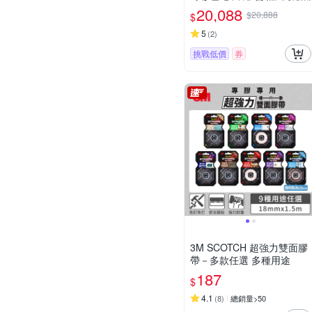
20,088
$20,888
$
5
(
2
)
挑戰低價
券
3M SCOTCH 超強力雙面膠
帶－多款任選 多種用途
187
$
4.1
(
8
)
總銷量>50