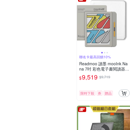
聯名卡最高回饋10%
Readmoo 讀墨 mooInk Na
na 7吋 彩色電子書閱讀器-
迷月白+7吋透明殼 (組合)
9,519
$9,719
$
限時下殺
券
贈品