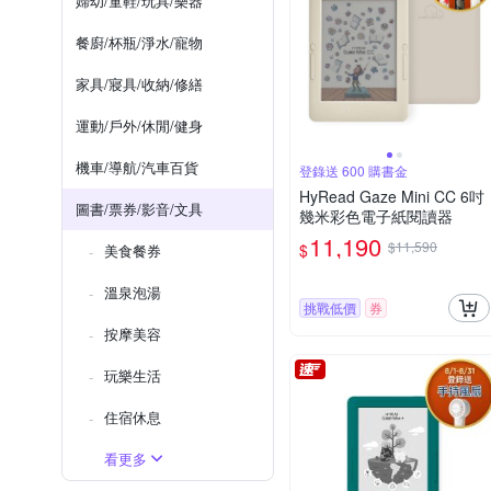
婦幼/童鞋/玩具/樂器
餐廚/杯瓶/淨水/寵物
家具/寢具/收納/修繕
運動/戶外/休閒/健身
機車/導航/汽車百貨
登錄送 600 購書金
HyRead Gaze Mini CC 6吋
圖書/票券/影音/文具
幾米彩色電子紙閱讀器
11,190
$11,590
$
美食餐券
溫泉泡湯
挑戰低價
券
按摩美容
玩樂生活
住宿休息
看更多