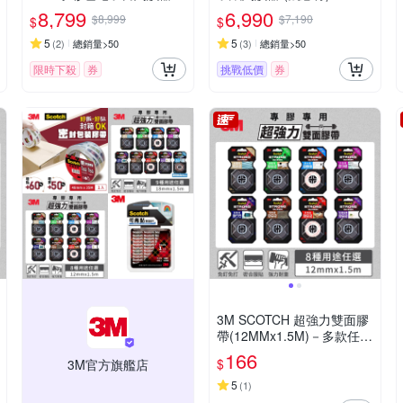
迷月白
8,799
6,990
$8,999
$7,190
$
$
5
5
(
2
)
總銷量>50
(
3
)
總銷量>50
限時下殺
券
挑戰低價
券
3M SCOTCH 超強力雙面膠
帶(12MMx1.5M)－多款任選
多種用途
166
$
3M官方旗艦店
5
(
1
)