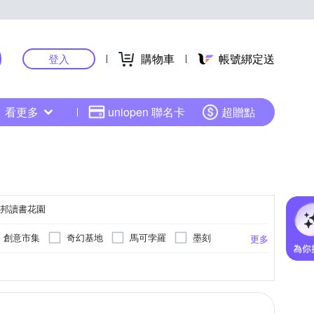
購物車
帳號綁定送
登入
看更多
uniopen 聯名卡
超贈點
邦讀書花園
創意市集
奇幻基地
馬可孛羅
墨刻
更多
春光
小麥田
商業周刊
華文創作
職場工作術
飲食保健
pi)
3200mAh
2200 x 1650
4600mAh
1240 x 930 (150dpi)
5500mAh
更多
更多
更多
木馬文化
大塊文化
三采文化
皇冠
經營/領導
圖文繪本
羅曼史/言情小說
空
幸福文化
親子天下
大家出版
/ 軍事
養生法
運動/戶外活動