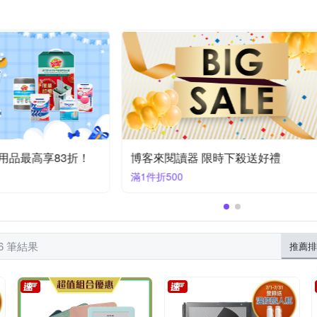
黑體文化
台灣角川
歐/美/非/大洋洲旅遊
繪畫
行銷廣告/業務
歷史/武俠小說
文
企業/人物傳記
影視寫真
學習/潛能開發
攝影
文學小說
家庭/兩性
設計
家用品最高享83折！
博客來閱讀器 限時下殺送好禮
滿1件折500
76 筆結果
推薦排