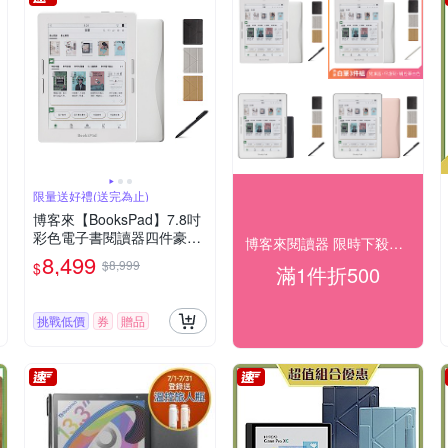
限量送好禮(送完為止)
博客來【BooksPad】7.8吋
彩色電子書閱讀器四件豪華
博客來閱讀器 限時下殺送好禮
組(白色主機+黑筆+筆芯+殼)
8,499
$8,999
$
滿1件折500
挑戰低價
券
贈品