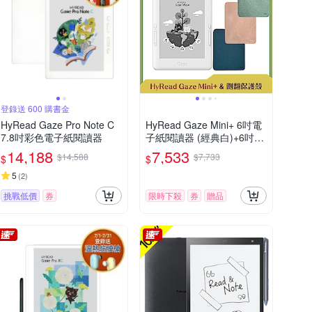
登錄送 600 購書金
HyRead Gaze Pro Note C
HyRead Gaze Mini+ 6吋電
7.8吋彩色電子紙閱讀器
子紙閱讀器 (經典白)+6吋側
翻保護殼
14,188
7,533
$14,588
$7,733
$
$
5
(
2
)
挑戰低價
券
限時下殺
券
贈品