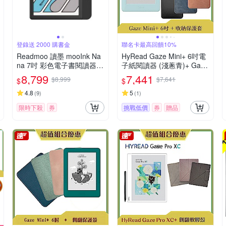
登錄送 2000 購書金
聯名卡最高回饋10%
Readmoo 讀墨 mooInk Na
HyRead Gaze Mini+ 6吋電
na 7吋 彩色電子書閱讀器-
子紙閱讀器 (淺蔥青)+ Gaze
暗夜黑
收納保護套 (組合)
8,799
7,441
$8,999
$7,641
$
$
4.8
5
(
9
)
(
1
)
限時下殺
券
挑戰低價
券
贈品