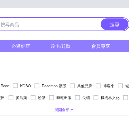
搜尋
必逛好店
刷卡/超取
會員專享
Readmoo 讀墨
其他品牌
博客來
城
yRead
KOBO
麥田
麥浩斯
臉譜
時報出版
尖端
橡樹林文化
木文化
水滴文化
獨步文化
高寶
貓頭鷹
城邦原創
譯文學
7.8吋
懸疑/推理小說
13.3吋
6.13吋
史地
個人成長
自然/科學
 x 1860 (300ppi)
2200mAh
1GB
3950mAh
1680 x 1264
3700mAh
1072 x 1448
4800mAh
824 x 1648 (300p
2500mAh
展開全部
格林
天下文化
啟示
野人出版
堡壘
小光點
/奇幻小說
親子教養
繪本/圖畫書
建築/空間設計
管理/
 x 2400 (300 PPI)
4000mAh
1200 mAh
1872 x 1404(300ppi)
4300mAh
天下雜誌
春天
莫克文化
左岸文化
二十張出版
晴
經濟/金融/趨勢
投資理財
漫畫
亞洲旅遊
政治 / 法律 