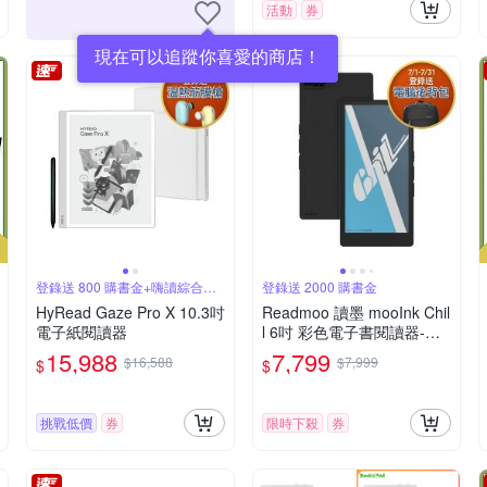
活動
券
現在可以追蹤你喜愛的商店！
登錄送 800 購書金+嗨讀綜合包
登錄送 2000 購書金
30天
HyRead Gaze Pro X 10.3吋
Readmoo 讀墨 mooInk Chil
電子紙閱讀器
l 6吋 彩色電子書閱讀器-暗
夜黑
15,988
7,799
$16,588
$7,999
$
$
挑戰低價
券
限時下殺
券