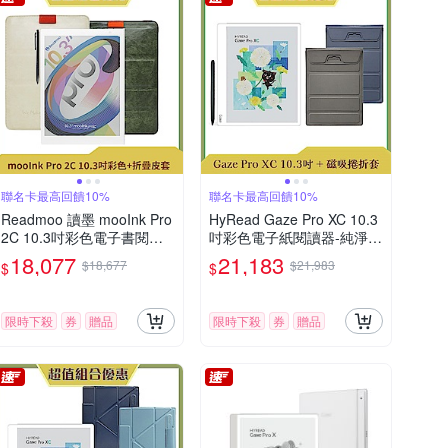
聯名卡最高回饋10%
聯名卡最高回饋10%
Readmoo 讀墨 mooInk Pro
HyRead Gaze Pro XC 10.3
2C 10.3吋彩色電子書閱讀
吋彩色電子紙閱讀器-純淨白
器平板+10.3吋折疊皮套 (組
+磁吸捲折套 (組合)
18,077
21,183
$18,677
$21,983
$
$
合)
限時下殺
券
贈品
限時下殺
券
贈品