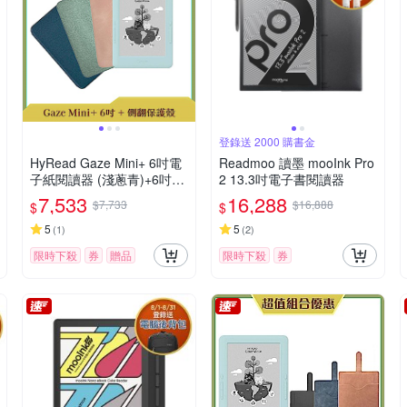
登錄送 2000 購書金
HyRead Gaze Mini+ 6吋電
Readmoo 讀墨 mooInk Pro
子紙閱讀器 (淺蔥青)+6吋側
2 13.3吋電子書閱讀器
翻保護殼
7,533
16,288
$7,733
$16,888
$
$
5
5
(
1
)
(
2
)
限時下殺
券
贈品
限時下殺
券