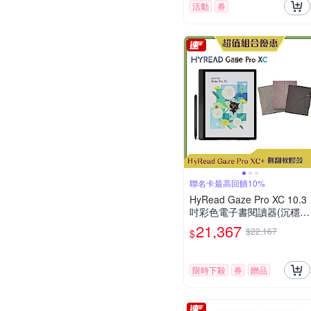
活動
券
聯名卡最高回饋10%
HyRead Gaze Pro XC 10.3
吋彩色電子書閱讀器(沉穩
黑)+10.3吋側翻軟膠殼 (組
21,367
$22,167
$
合)
限時下殺
券
贈品