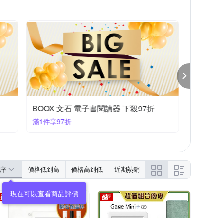
音樂
世界經典文學
疾病百科
風水/星座/占卜
寵物
遊戲書/練習本
BOOX 文石 電子書閱讀器 下殺97折
滿1件享97折
序
價格低到高
價格高到低
近期熱銷