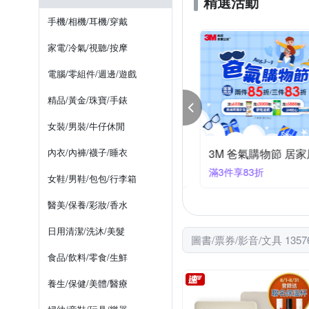
精選活動
大牌出版
方舟文化
恐怖/驚悚小說
哲學
手機/相機/耳機/穿戴
家庭醫藥保健
勵志故事/散
家電/冷氣/視聽/按摩
電腦資訊
兒童文學
電腦/零組件/週邊/遊戲
精品/黃金/珠寶/手錶
女裝/男裝/牛仔休閒
書閱讀器 最高現省1000
內衣/內褲/襪子/睡衣
3M 爸氣購物節 居
00折200
滿3件享83折
女鞋/男鞋/包包/行李箱
醫美/保養/彩妝/香水
日用清潔/洗沐/美髮
圖書/票券/影音/文具 135
食品/飲料/零食/生鮮
養生/保健/美體/醫療