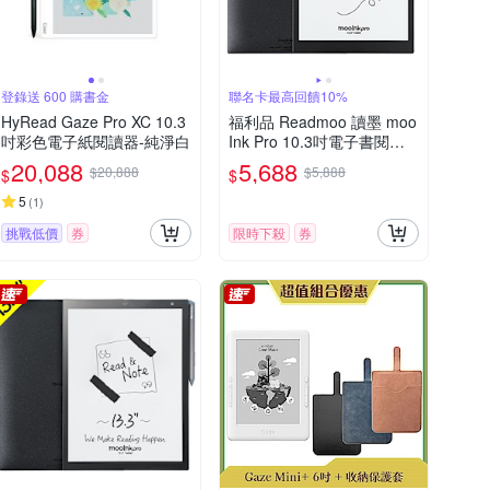
登錄送 600 購書金
聯名卡最高回饋10%
HyRead Gaze Pro XC 10.3
福利品 Readmoo 讀墨 moo
吋彩色電子紙閱讀器-純淨白
Ink Pro 10.3吋電子書閱讀
器
20,088
5,688
$20,888
$5,888
$
$
5
(
1
)
挑戰低價
券
限時下殺
券