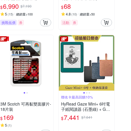
35M)
6,990
68
$7,190
$
$
5
4.8
(
15
)
總銷量>100
(
10
)
總銷量>50
挑戰低價
券
活動
券
聯名卡最高回饋10%
3M Scotch 可再黏雙面膠片-
HyRead Gaze Mini+ 6吋電
18片裝
子紙閱讀器 (石墨綠) + Gaz
e 收納保護套 (組合)
169
7,441
$7,641
$
$
5
(
1
)