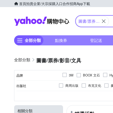
首頁
拍賣
企業/大宗採購入口
合作招商
App下載
Yahoo購物中心
圖書/票券/
影音/文具
全部分類
點換券
登記送
圖書/票券/影音/文具
BOOX 文石
3M
H
品牌
商周出版
布克文化
出版社
品牌名稱
易博士
原水文化
積
人文史地/自然科普/社會
繁體中文
10.3吋
7吋
6.0吋
翻
2300mAh
1404 x 1872 (300ppi)
6G
2G
2000mAh
4G
2480
3G
分類
電池
螢幕解析度
語言
顯示螢幕尺寸
RAM
新手父母
經濟新潮社
宗教
飲食/食譜
科幻
1500 mAh
1404 x 1872 (227ppi)
2050mAh
3200
相關分類
八旗文化
衛城出版
人文
心理學/社會議題