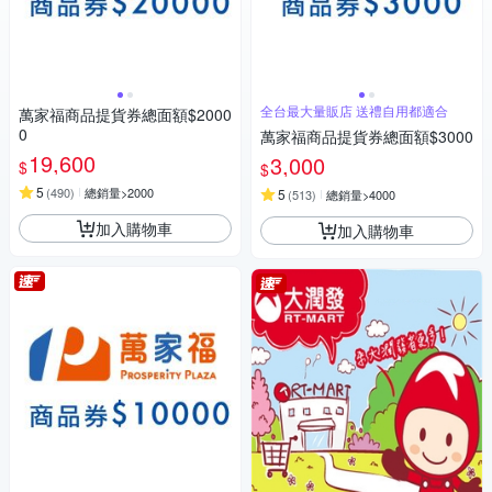
全台最大量販店 送禮自用都適合
萬家福商品提貨券總面額$2000
0
萬家福商品提貨券總面額$3000
19,600
3,000
$
$
5
(
490
)
總銷量>2000
5
(
513
)
總銷量>4000
加入購物車
加入購物車