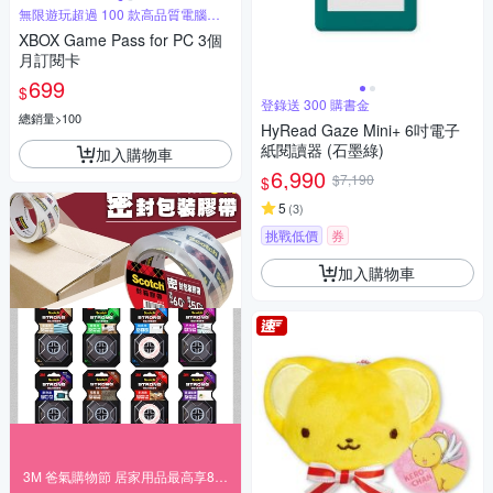
無限遊玩超過 100 款高品質電腦遊
戲
XBOX Game Pass for PC 3個
月訂閱卡
699
$
登錄送 300 購書金
總銷量>100
HyRead Gaze Mini+ 6吋電子
紙閱讀器 (石墨綠)
加入購物車
6,990
$7,190
$
5
(
3
)
挑戰低價
券
加入購物車
3M 爸氣購物節 居家用品最高享83折！