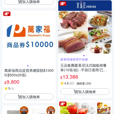
加入購物車
新券現場使用不加價
王品集團夏慕尼法式鐵板燒餐
券(10張/組) -平假日適用/已含
萬家福商品提貨券總面額$1000
服務費(新券)
0($500x20張)
13,388
$
9,800
$
4.9
(
57
)
總銷量>200
5
(
1
)
加入購物車
加入購物車