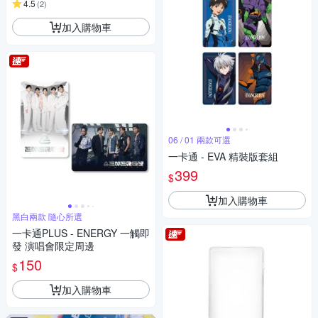
4.5
(
2
)
加入購物車
06 / 01 兩款可選
一卡通 - EVA 精裝版套組
399
$
加入購物車
黑白兩款 隨心所選
一卡通PLUS - ENERGY 一觸即
發 演唱會限定周邊
150
$
加入購物車