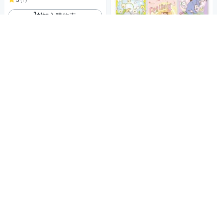
加入購物車
睡眠小飛象/屹耳吹泡泡/睡眠奇奇蒂
蒂
一卡通PLUS - 迪士尼 放鬆系列
150
$
加入購物車
SOU . SOU隨行杯icash2.0
399
$
5
(
1
)
加入購物車