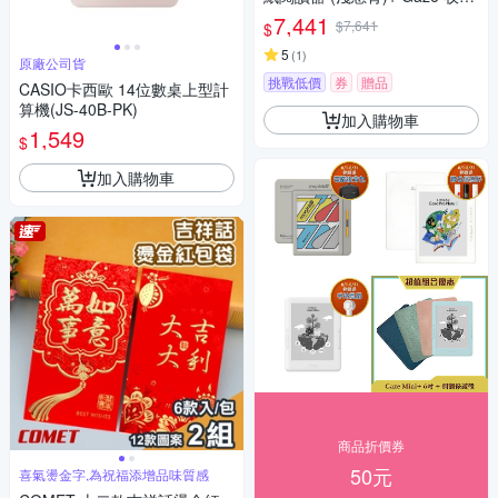
保護套 (組合)
7,441
$7,641
$
5
(
1
)
原廠公司貨
挑戰低價
券
贈品
CASIO卡西歐 14位數桌上型計
算機(JS-40B-PK)
加入購物車
1,549
$
加入購物車
商品折價券
50元
喜氣燙金字,為祝福添增品味質感