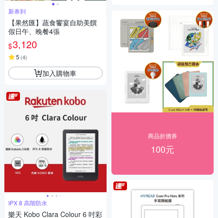
新券到
【果然匯】蔬食饗宴自助美饌
假日午、晚餐4張
3,120
$
5
(
4
)
加入購物車
商品折價券
100元
IPX 8 高階防水
樂天 Kobo Clara Colour 6 吋彩