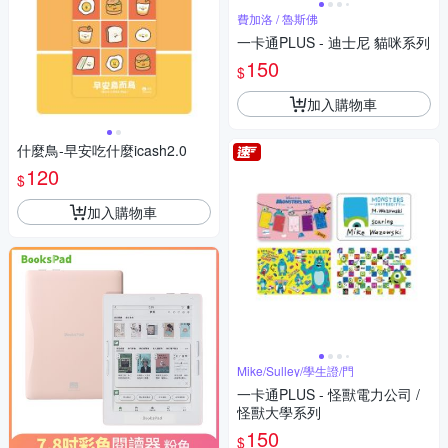
費加洛 / 魯斯佛
一卡通PLUS - 迪士尼 貓咪系列
150
$
加入購物車
什麼鳥-早安吃什麼icash2.0
120
$
加入購物車
Mike/Sulley/學生證/門
一卡通PLUS - 怪獸電力公司 /
怪獸大學系列
150
$