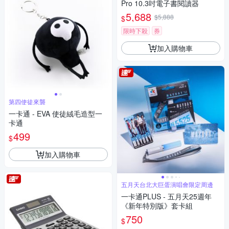
Pro 10.3吋電子書閱讀器
5,688
$5,888
$
限時下殺
券
加入購物車
第四使徒來襲
一卡通 - EVA 使徒絨毛造型一
卡通
499
$
加入購物車
五月天台北大巨蛋演唱會限定周邊
一卡通PLUS - 五月天25週年
《新年特別版》套卡組
750
$