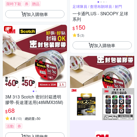
限時下殺
券
贈品
足球隊員 / 查理布朗球員 / 射門
一卡通PLUS - SNOOPY 足球
加入購物車
系列
150
$
5
(
3
)
加入購物車
3M 313 Scotch 密封封箱透明
膠帶-長途運送用(48MMX35M)
68
$
4.8
(
10
)
總銷量>50
活動
券
加入購物車