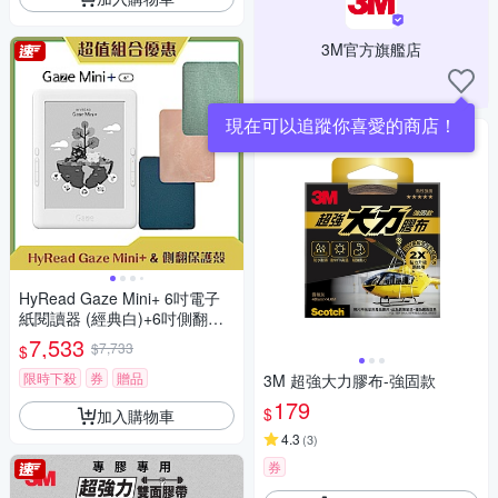
3M官方旗艦店
現在可以追蹤你喜愛的商店！
HyRead Gaze Mini+ 6吋電子
紙閱讀器 (經典白)+6吋側翻保
護殼
7,533
$7,733
$
限時下殺
券
贈品
3M 超強大力膠布-強固款
179
$
加入購物車
4.3
(
3
)
券