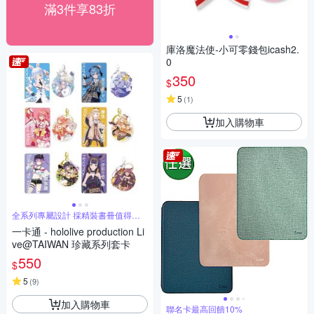
滿3件享83折
庫洛魔法使-小可零錢包icash2.
0
350
$
5
(
1
)
加入購物車
全系列專屬設計 採精裝書冊值得珍
藏
一卡通 - hololive production Li
ve@TAIWAN 珍藏系列套卡
550
$
5
(
9
)
加入購物車
聯名卡最高回饋10%