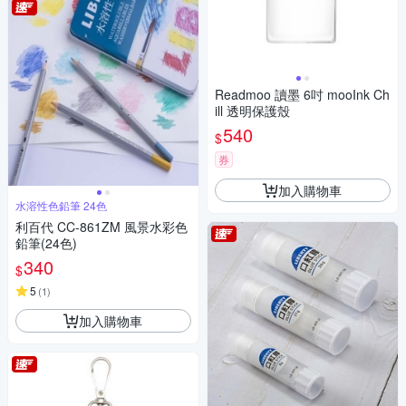
Readmoo 讀墨 6吋 mooInk Ch
ill 透明保護殼
540
$
券
加入購物車
水溶性色鉛筆 24色
利百代 CC-861ZM 風景水彩色
鉛筆(24色)
340
$
5
(
1
)
加入購物車