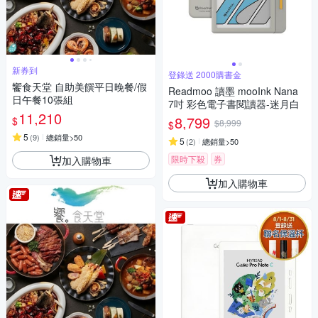
新券到
登錄送 2000購書金
饗食天堂 自助美饌平日晚餐/假
Readmoo 讀墨 mooInk Nana
日午餐10張組
7吋 彩色電子書閱讀器-迷月白
11,210
8,799
$
$8,999
$
5
(
9
)
總銷量>50
5
(
2
)
總銷量>50
限時下殺
券
加入購物車
加入購物車