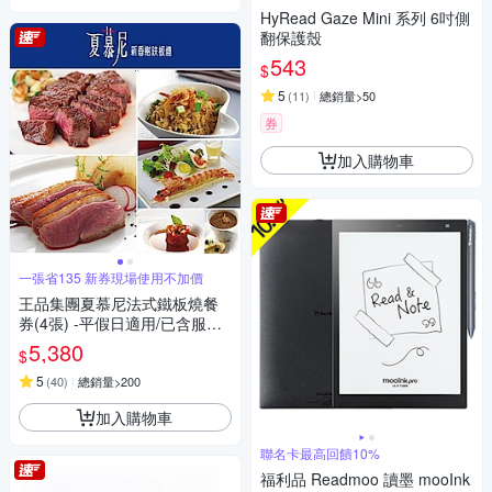
HyRead Gaze Mini 系列 6吋側
翻保護殼
543
$
5
(
11
)
總銷量>50
券
加入購物車
一張省135 新券現場使用不加價
王品集團夏慕尼法式鐵板燒餐
券(4張) -平假日適用/已含服務
費(新券)
5,380
$
5
(
40
)
總銷量>200
加入購物車
聯名卡最高回饋10%
福利品 Readmoo 讀墨 mooInk