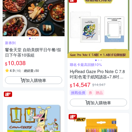
新券到
饗食天堂 自助美饌平日午餐/假
日下午茶10張組
10,038
$
聯名卡最高回饋10%
4.9
(
16
)
總銷量>50
HyRead Gaze Pro Note C 7.8
吋彩色電子紙閱讀器+7.8吋手
加入購物車
寫類紙膜 (組合)
14,547
$14,947
$
挑戰低價
券
贈品
加入購物車