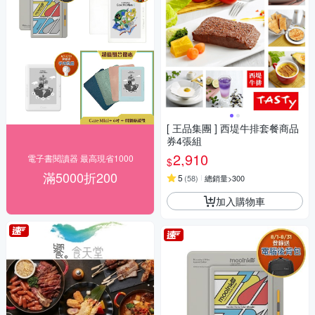
[ 王品集團 ] 西堤牛排套餐商品
券4張組
2,910
電子書閱讀器 最高現省1000
$
滿5000折200
5
(
58
)
總銷量>300
加入購物車