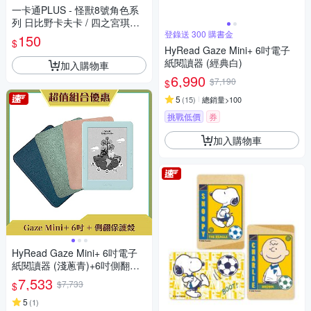
一卡通PLUS - 怪獸8號角色系
列 日比野卡夫卡 / 四之宮琪歌
露 / 市川雷諾 / 亞白米娜 / 保科
登錄送 300 購書金
150
$
宗四郎
HyRead Gaze Mini+ 6吋電子
紙閱讀器 (經典白)
加入購物車
6,990
$7,190
$
5
(
15
)
總銷量>100
挑戰低價
券
加入購物車
HyRead Gaze Mini+ 6吋電子
紙閱讀器 (淺蔥青)+6吋側翻保
護殼
7,533
$7,733
$
5
(
1
)