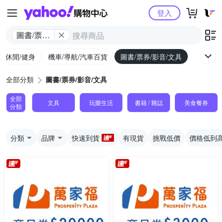
Yahoo購物中心
登入
圖書/票券/
影音/文具
外/休閒/健身
機車/導航/汽車百貨
圖書/票券/影音/文具
全部分類
圖書/票券/影音/文具
全部
文具
玩樂生活
書籍 / 雜誌
美食餐券
分類
分類
品牌
快速到貨
有現貨
挑戰低價
價格低到