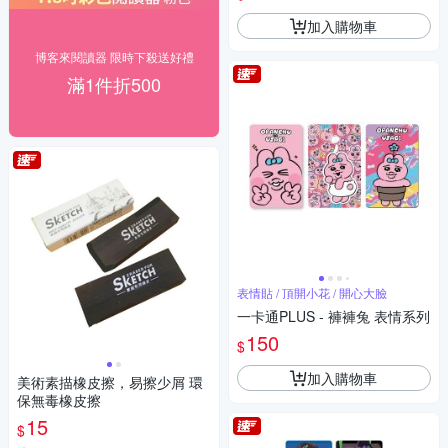
加入購物車
博客來閱讀器 限時下殺送好禮
滿1件折500
表情貼 / 頂開小花 / 開心大臉
一卡通PLUS - 褲褲兔 表情系列
150
$
加入購物車
美術素描橡皮擦，易擦少屑 環
保無毒橡皮擦
15
$