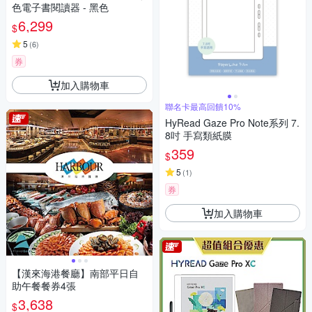
色電子書閱讀器 - 黑色
6,299
$
5
(
6
)
券
加入購物車
聯名卡最高回饋10%
HyRead Gaze Pro Note系列 7.
8吋 手寫類紙膜
359
$
5
(
1
)
券
加入購物車
【漢來海港餐廳】南部平日自
助午餐餐券4張
3,638
$