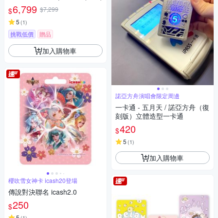
6,799
$7,299
$
5
(
1
)
挑戰低價
贈品
加入購物車
諾亞方舟演唱會限定周邊
一卡通 - 五月天 / 諾亞方舟（復
刻版）立體造型一卡通
420
$
5
(
1
)
加入購物車
櫻吹雪女神卡 icash20登場
傳說對決聯名 icash2.0
250
$
5
(
1
)