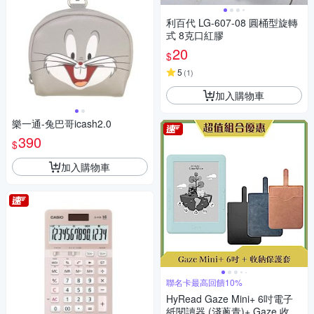
利百代 LG-607-08 圓桶型旋轉
式 8克口紅膠
20
$
5
(
1
)
加入購物車
樂一通-兔巴哥icash2.0
390
$
加入購物車
聯名卡最高回饋10%
HyRead Gaze Mini+ 6吋電子
紙閱讀器 (淺蔥青)+ Gaze 收納