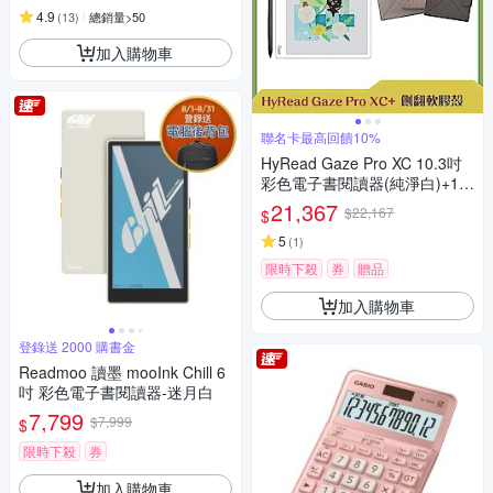
4.9
(
13
)
總銷量>50
加入購物車
聯名卡最高回饋10%
HyRead Gaze Pro XC 10.3吋
彩色電子書閱讀器(純淨白)+10.
3吋側翻軟膠殼 (組合)
21,367
$22,167
$
5
(
1
)
限時下殺
券
贈品
加入購物車
登錄送 2000 購書金
Readmoo 讀墨 mooInk Chill 6
吋 彩色電子書閱讀器-迷月白
7,799
$7,999
$
限時下殺
券
加入購物車