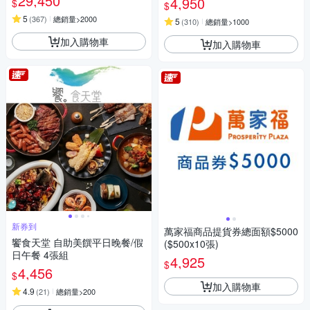
29,450
4,950
$
$
5
(
367
)
總銷量>2000
5
(
310
)
總銷量>1000
加入購物車
加入購物車
新券到
萬家福商品提貨券總面額$5000
饗食天堂 自助美饌平日晚餐/假
($500x10張)
日午餐 4張組
4,925
$
4,456
$
加入購物車
4.9
(
21
)
總銷量>200