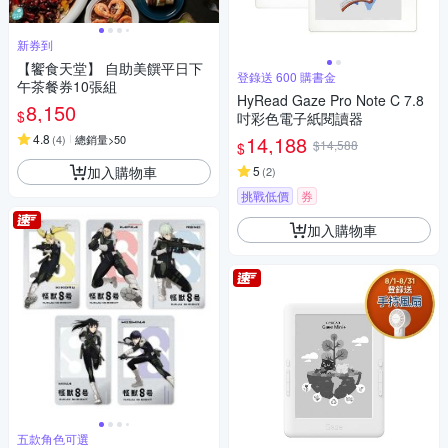
新券到
【饗食天堂】 自助美饌平日下
登錄送 600 購書金
午茶餐券10張組
HyRead Gaze Pro Note C 7.8
8,150
$
吋彩色電子紙閱讀器
4.8
14,188
(
4
)
總銷量>50
$14,588
$
加入購物車
5
(
2
)
挑戰低價
券
加入購物車
五款角色可選