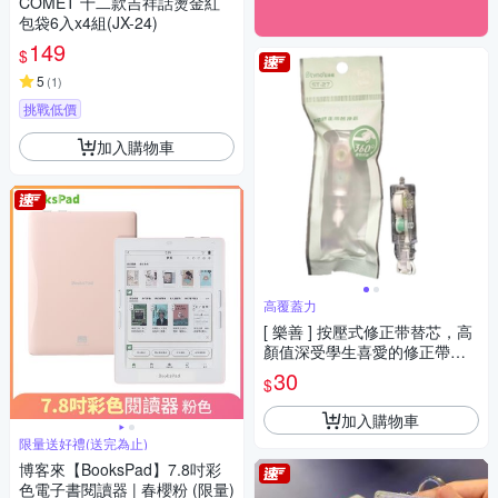
COMET 十二款吉祥話燙金紅
包袋6入x4組(JX-24)
149
$
5
(
1
)
挑戰低價
加入購物車
高覆蓋力
[ 樂善 ] 按壓式修正带替芯，高
顏值深受學生喜愛的修正帶、
攜帶方便高覆蓋率
30
$
加入購物車
限量送好禮(送完為止)
博客來【BooksPad】7.8吋彩
色電子書閱讀器 | 春櫻粉 (限量)