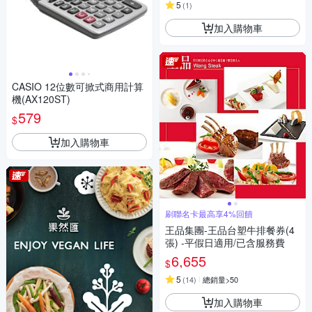
5
(
1
)
加入購物車
CASIO 12位數可掀式商用計算
機(AX120ST)
579
$
加入購物車
刷聯名卡最高享4%回饋
王品集團-王品台塑牛排餐券(4
張) -平假日適用/已含服務費
6,655
$
5
(
14
)
總銷量>50
加入購物車