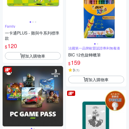
Family
一卡通PLUS - 雞與牛系列標準
款
120
$
法國第一品牌歐盟認證專利無毒漆
BIC 12色旋轉蠟筆
加入購物車
159
$
3
(
1
)
加入購物車