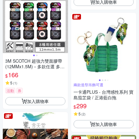
加入購物車
3M SCOTCH 超強力雙面膠帶
(12MMx1.5M)－多款任選 多種
用途
166
$
5
(
1
)
兩款造型吊飾可選
活動
券
一卡通PLUS - 台灣感性系列 寶
島茄芷袋 / 正港藍白拖
加入購物車
299
$
5
(
2
)
加入購物車