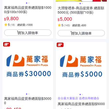
萬家福商品提貨券總面額$1000
大潤發禮券-商品提貨券 總面額
0($100x100張)
5000元 (500面額*10張)
9,800
5,000
$
$
5
(
18
)
總銷量>1000
5
(
143
)
總銷量>600
加入購物車
加入購物車
萬家福商品提貨券總面額$3000
全台最大量販店 送禮自用都適合
0
萬家福商品提貨券總面額$5000