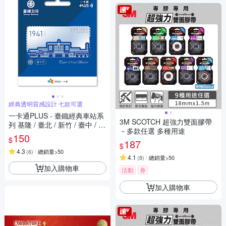
經典透明質感設計 七款可選
一卡通PLUS - 臺鐵經典車站系
3M SCOTCH 超強力雙面膠帶
列 基隆 / 臺北 / 新竹 / 臺中 / 嘉
－多款任選 多種用途
義 / 臺南 / 高雄
150
$
187
$
4.3
(
6
)
總銷量>50
4.1
(
8
)
總銷量>50
加入購物車
活動
券
加入購物車