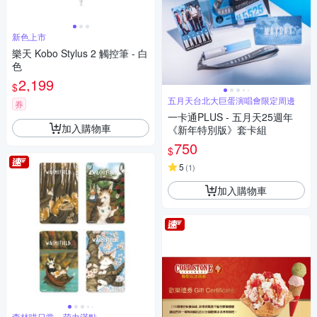
新色上市
樂天 Kobo Stylus 2 觸控筆 - 白
色
2,199
$
五月天台北大巨蛋演唱會限定周邊
券
一卡通PLUS - 五月天25週年
加入購物車
《新年特別版》套卡組
750
$
5
(
1
)
加入購物車
森林喵日常，萌力滿點