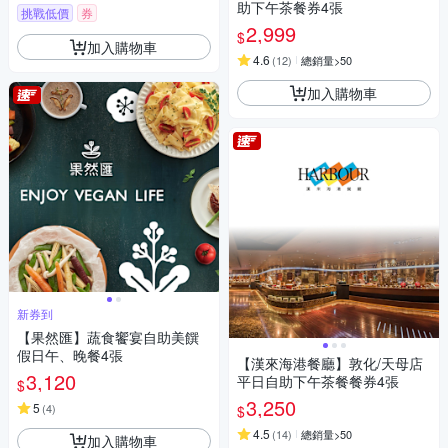
助下午茶餐券4張
挑戰低價
券
2,999
$
加入購物車
4.6
(
12
)
總銷量>50
加入購物車
新券到
【果然匯】蔬食饗宴自助美饌
假日午、晚餐4張
【漢來海港餐廳】敦化/天母店
3,120
平日自助下午茶餐餐券4張
$
3,250
5
(
4
)
$
4.5
(
14
)
總銷量>50
加入購物車