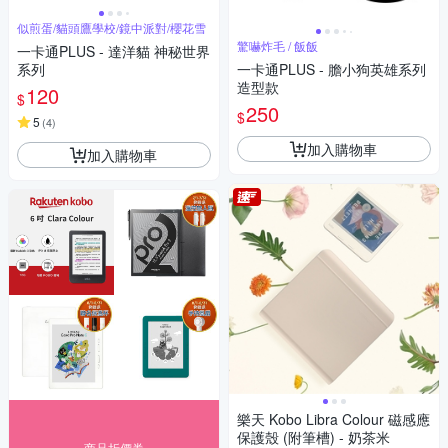
似煎蛋/貓頭鷹學校/鏡中派對/櫻花雪
驚嚇炸毛 / 飯飯
一卡通PLUS - 達洋貓 神秘世界
系列
一卡通PLUS - 膽小狗英雄系列
造型款
120
$
250
$
5
(
4
)
加入購物車
加入購物車
樂天 Kobo Libra Colour 磁感應
保護殼 (附筆槽) - 奶茶米
商品折價券