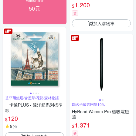
1,200
$
50元
券
加入購物車
艾菲爾鐵塔/含羞草/花籃/森林物語
一卡通PLUS - 達洋貓系列標準
聯名卡最高回饋10%
款
HyRead Wacom Pro 磁吸電磁
120
筆
$
1,371
$
5
(
4
)
券