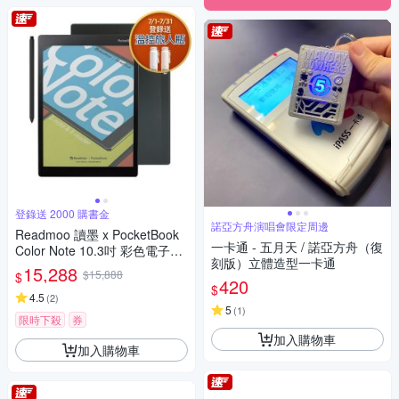
登錄送 2000 購書金
諾亞方舟演唱會限定周邊
Readmoo 讀墨 x PocketBook
一卡通 - 五月天 / 諾亞方舟（復
Color Note 10.3吋 彩色電子書
刻版）立體造型一卡通
閱讀器
15,288
$15,888
$
420
$
4.5
(
2
)
5
(
1
)
限時下殺
券
加入購物車
加入購物車