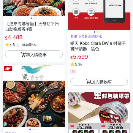
【漢來海港餐廳】天母店平日
自助晚餐券4張
4,488
具備 IPX 8 高階防水
$
樂天 Kobo Clara BW 6 吋電子
4.8
(
3
)
總銷量>50
書閱讀器 - 黑色
加入購物車
5,599
$
5
(
6
)
券
加入購物車