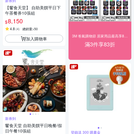
新券到
【饗食天堂】 自助美饌平日下
午茶餐券10張組
8,150
$
4.8
(
4
)
總銷量>50
3M 爸氣購物節 居家用品最高享83折！
加入購物車
滿3件享83折
新券到
饗食天堂 自助美饌平日晚餐/假
日午餐10張組
登錄送 300 購書金