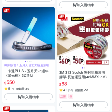
加入購物車
獨家販售！五月天台北大巨蛋演唱會
限定周邊
一卡通PLUS - 五月天25週年
3M 313 Scotch 密封封箱透明
《螢光棒》3D造型
膠帶-長途運送用(48MMX35M)
550
68
$
$
5
(
7
)
總銷量>50
4.8
(
10
)
總銷量>50
活動
券
加入購物車
加入購物車