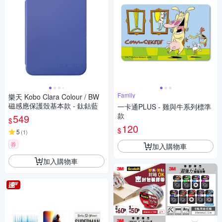
Family
樂天 Kobo Clara Colour / BW
磁感應保護殼基本款 - 鈦鈷藍
一卡通PLUS - 雞與牛系列標準
款
549
$
120
$
5
(
1
)
券
加入購物車
加入購物車