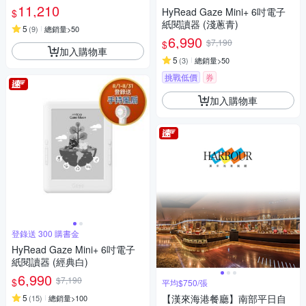
11,210
HyRead Gaze Mini+ 6吋電子
$
紙閱讀器 (淺蔥青)
5
(
9
)
總銷量>50
6,990
$7,190
$
加入購物車
5
(
3
)
總銷量>50
挑戰低價
券
加入購物車
登錄送 300 購書金
HyRead Gaze Mini+ 6吋電子
紙閱讀器 (經典白)
6,990
$7,190
$
平均$750/張
5
【漢來海港餐廳】南部平日自
(
15
)
總銷量>100