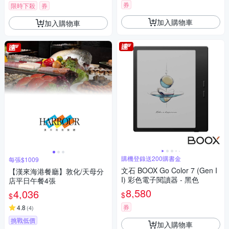
券
限時下殺
券
加入購物車
加入購物車
購機登錄送200購書金
每張$1009
文石 BOOX Go Color 7 (Gen I
【漢來海港餐廳】敦化/天母分
I) 彩色電子閱讀器 - 黑色
店平日午餐4張
8,580
4,036
$
$
券
4.8
(
4
)
挑戰低價
加入購物車