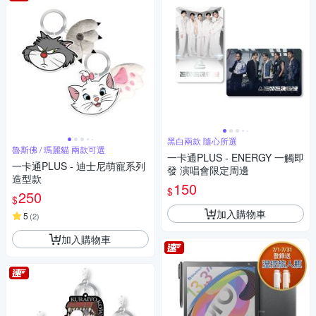
黑白兩款 隨心所選
魯斯佛 / 瑪麗貓 兩款可選
一卡通PLUS - ENERGY 一觸即
一卡通PLUS - 迪士尼萌寵系列
發 演唱會限定周邊
造型款
150
$
250
$
加入購物車
5
(
2
)
加入購物車