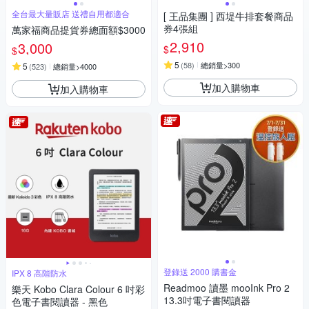
全台最大量販店 送禮自用都適合
[ 王品集團 ] 西堤牛排套餐商品
券4張組
萬家福商品提貨券總面額$3000
2,910
3,000
$
$
5
(
58
)
總銷量>300
5
(
523
)
總銷量>4000
加入購物車
加入購物車
登錄送 2000 購書金
IPX 8 高階防水
Readmoo 讀墨 mooInk Pro 2
樂天 Kobo Clara Colour 6 吋彩
13.3吋電子書閱讀器
色電子書閱讀器 - 黑色