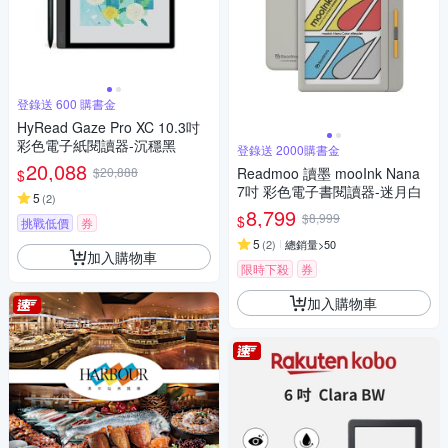
登錄送 600 購書金
HyRead Gaze Pro XC 10.3吋
彩色電子紙閱讀器-沉穩黑
登錄送 2000購書金
20,088
$20,888
Readmoo 讀墨 mooInk Nana
$
7吋 彩色電子書閱讀器-迷月白
5
(
2
)
8,799
$8,999
$
挑戰低價
券
5
(
2
)
總銷量>50
加入購物車
限時下殺
券
加入購物車