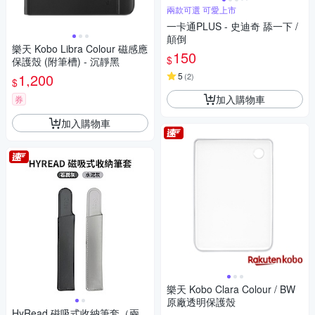
兩款可選 可愛上市
一卡通PLUS - 史迪奇 舔一下 /
顛倒
樂天 Kobo Libra Colour 磁感應
150
$
保護殼 (附筆槽) - 沉靜黑
1,200
5
(
2
)
$
加入購物車
券
加入購物車
樂天 Kobo Clara Colour / BW
原廠透明保護殼
HyRead 磁吸式收納筆套（兩