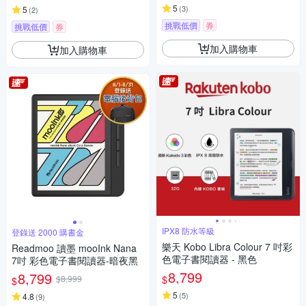
5
(
3
)
5
(
2
)
挑戰低價
券
挑戰低價
券
加入購物車
加入購物車
IPX8 防水等級
登錄送 2000 購書金
樂天 Kobo Libra Colour 7 吋彩
Readmoo 讀墨 mooInk Nana
色電子書閱讀器 - 黑色
7吋 彩色電子書閱讀器-暗夜黑
8,799
8,799
$
$8,999
$
5
(
5
)
4.8
(
9
)