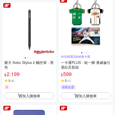
內含精選3款經典卡面
樂天 Kobo Stylus 2 觸控筆 - 黑
一卡通PLUS - 統一獅 潘威倫引
色
退紀念套組
2,199
599
$
$
5
5
(
2
)
(
1
)
券
挑戰低價
加入購物車
加入購物車