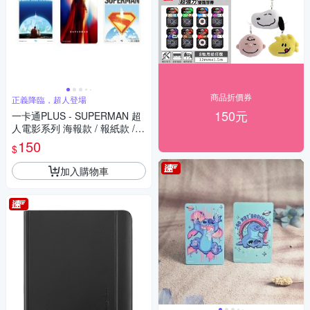
商品折價券
正義降臨，超人登場
150元
一卡通PLUS - SUPERMAN 超
人電影系列 海報款 / 報紙款 /
超人與狗
150
$
加入購物車