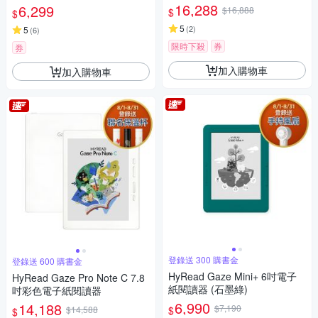
16,288
6,299
$16,888
$
$
5
(
2
)
5
(
6
)
限時下殺
券
券
加入購物車
加入購物車
登錄送 300 購書金
登錄送 600 購書金
HyRead Gaze Mini+ 6吋電子
HyRead Gaze Pro Note C 7.8
紙閱讀器 (石墨綠)
吋彩色電子紙閱讀器
6,990
14,188
$7,190
$
$14,588
$