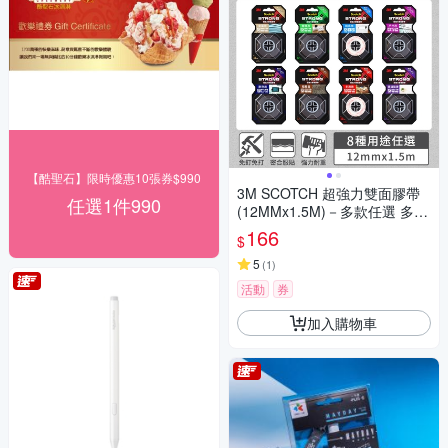
【酷聖石】限時優惠10張券$990
3M SCOTCH 超強力雙面膠帶
任選1件990
(12MMx1.5M)－多款任選 多種
用途
166
$
5
(
1
)
活動
券
加入購物車