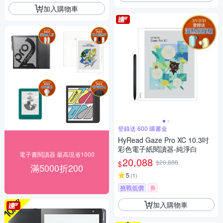
加入購物車
登錄送 600 購書金
HyRead Gaze Pro XC 10.3吋
彩色電子紙閱讀器-純淨白
電子書閱讀器 最高現省1000
20,088
$20,888
$
滿5000折200
5
(
1
)
挑戰低價
券
加入購物車