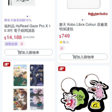
聯名卡最高回饋10%
樂天 Kobo Libra Colour 原廠透
福利品 HyRead Gaze Pro X 1
明保護殼
0.3吋 電子紙閱讀器
749
14,188
$
$14,588
$
5
(
1
)
挑戰低價
券
券
加入購物車
加入購物車