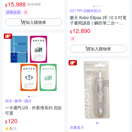
15,988
$16,588
$
227 PPI 高解析顯示
挑戰低價
券
樂天 Kobo Elipsa 2E 10.3 吋電
加入購物車
子書閱讀器 ( 觸控筆二合一套
組 )
12,890
$
券
加入購物車
英語 / 數學 / 國語
一卡通PLUS - 作業簿系列 四款
可選
120
$
高覆蓋力
5
(
7
)