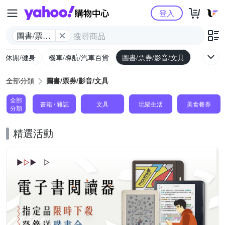
Yahoo購物中心
登入
圖書/票券/
影音/文具
外/休閒/健身
機車/導航/汽車百貨
圖書/票券/影音/文具
全部分類
圖書/票券/影音/文具
全部
書籍 / 雜誌
文具
玩樂生活
美食餐券
分類
精選活動