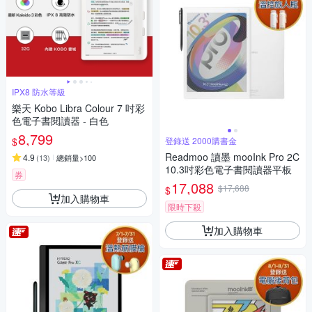
IPX8 防水等級
樂天 Kobo Libra Colour 7 吋彩
色電子書閱讀器 - 白色
8,799
$
登錄送 2000購書金
Readmoo 讀墨 mooInk Pro 2C
4.9
(
13
)
總銷量>100
10.3吋彩色電子書閱讀器平板
券
17,088
$17,688
$
加入購物車
限時下殺
加入購物車