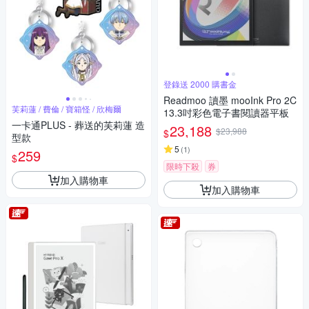
登錄送 2000 購書金
Readmoo 讀墨 mooInk Pro 2C
芙莉蓮 / 費倫 / 寶箱怪 / 欣梅爾
13.3吋彩色電子書閱讀器平板
一卡通PLUS - 葬送的芙莉蓮 造
23,188
$23,988
$
型款
5
(
1
)
259
$
限時下殺
券
加入購物車
加入購物車