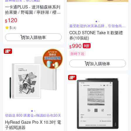
一卡通PLUS - 達洋貓森林系列
拾果樂 / 野莓園 / 寧靜湖 / 櫻花
樹
120
$
最受歡迎的冰淇淋品牌，引領食尚潮
5
(
4
)
流
COLD STONE Take It 歡樂禮
加入購物車
券(10張組)
990
9折
$
限時下殺
加入購物車
登錄送 800 購書金+嗨讀綜合包30天
HyRead Gaze Pro X 10.3吋 電
子紙閱讀器