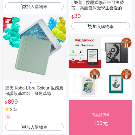
[ 樂善 ] 按壓式修正带可換替
加入購物車
芯，高顏值深受學生喜愛的修
正帶、攜帶方便高覆蓋率
30
$
加入購物車
樂天 Kobo Libra Colour 磁感應
保護殼基本款 - 鼠尾草綠
899
$
5
(
2
)
商品折價券
券
100元
加入購物車