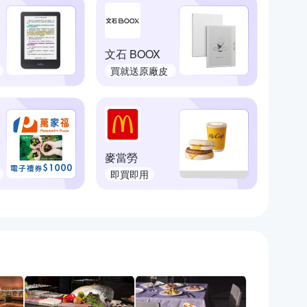
文石 BOOX
買就送原廠皮
套
麥當勞
即買即用