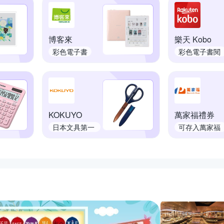
博客來
樂天 Kobo
彩色電子書
彩色電子書閱
讀器
KOKUYO
萬家福禮券
日本文具第一
可存入萬家福
品牌
錢包
推薦活動