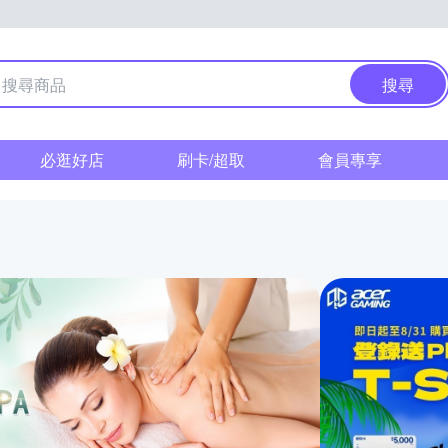
搜尋
必逛好店
刷卡/超取
會員專享