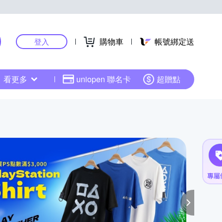
購物車
帳號綁定送
登入
看更多
uniopen 聯名卡
超贈點