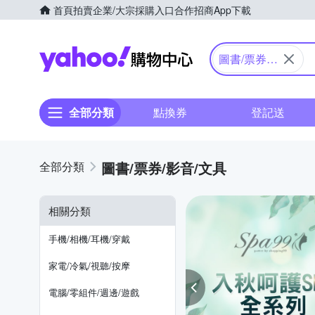
首頁
拍賣
企業/大宗採購入口
合作招商
App下載
Yahoo購物中心
圖書/票券/
影音/文具
全部分類
點換券
登記送
圖書/票券/影音/文具
相關分類
手機/相機/耳機/穿戴
家電/冷氣/視聽/按摩
電腦/零組件/週邊/遊戲