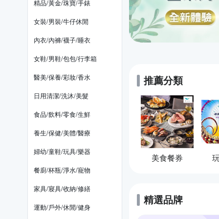
精品/黃金/珠寶/手錶
女裝/男裝/牛仔休閒
內衣/內褲/襪子/睡衣
女鞋/男鞋/包包/行李箱
醫美/保養/彩妝/香水
推薦分類
日用清潔/洗沐/美髮
食品/飲料/零食/生鮮
養生/保健/美體/醫療
婦幼/童鞋/玩具/樂器
美食餐券
餐廚/杯瓶/淨水/寵物
家具/寢具/收納/修繕
精選品牌
運動/戶外/休閒/健身