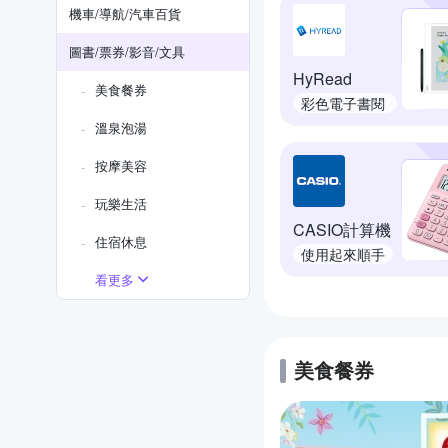
機車/導航/汽車百貨
圖書/票券/影音/文具
HyRead
美食餐券
彩色電子書閱
讀器
溫泉泡湯
按摩美容
玩樂生活
CASIO計算機
住宿休息
使用起來順手
看更多
美食餐券
的優惠