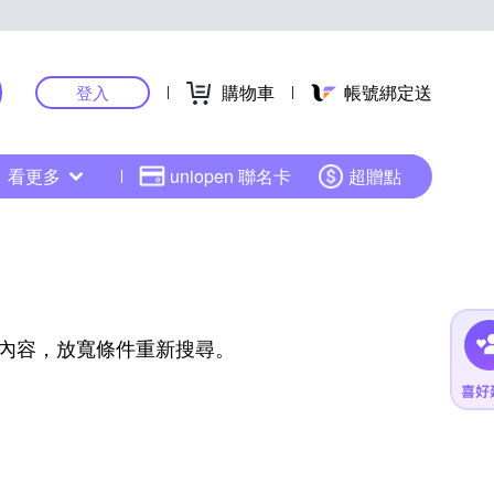
購物車
帳號綁定送
登入
看更多
uniopen 聯名卡
超贈點
內容，放寬條件重新搜尋。