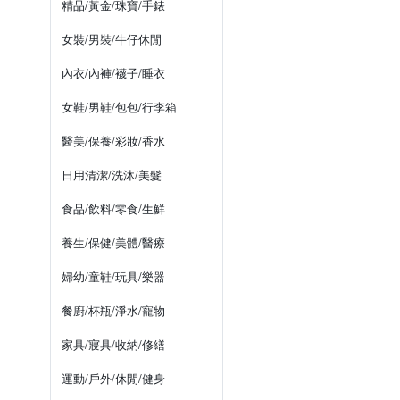
精品/黃金/珠寶/手錶
女裝/男裝/牛仔休閒
內衣/內褲/襪子/睡衣
女鞋/男鞋/包包/行李箱
醫美/保養/彩妝/香水
日用清潔/洗沐/美髮
食品/飲料/零食/生鮮
養生/保健/美體/醫療
婦幼/童鞋/玩具/樂器
餐廚/杯瓶/淨水/寵物
家具/寢具/收納/修繕
運動/戶外/休閒/健身