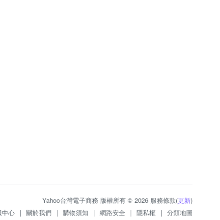
Yahoo台灣電子商務 版權所有 © 2026 服務條款(
更新
)
服中心
|
關於我們
|
購物須知
|
網路安全
|
隱私權
|
分類地圖