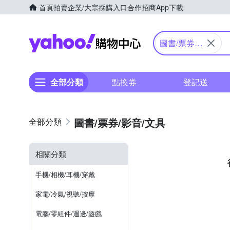
首頁
拍賣
企業/大宗採購入口
合作招商
App下載
Yahoo購物中心
圖書/票券/
影音/文具
全部分類
點換券
登記送
圖書/票券/影音/文具
相關分類
手機/相機/耳機/穿戴
家電/冷氣/視聽/按摩
電腦/零組件/週邊/遊戲