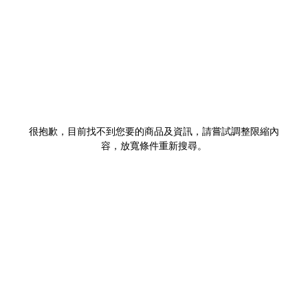
很抱歉，目前找不到您要的商品及資訊，請嘗試調整限縮內
容，放寬條件重新搜尋。