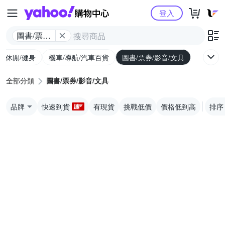
Yahoo購物中心
登入
圖書/票券/
影音/文具
外/休閒/健身
機車/導航/汽車百貨
圖書/票券/影音/文具
全部分類
圖書/票券/影音/文具
品牌
快速到貨
有現貨
挑戰低價
價格低到高
排序